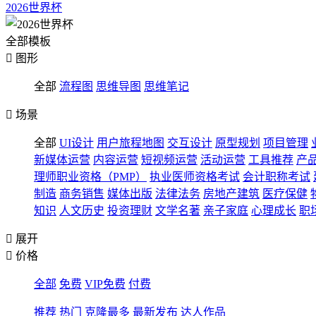
2026世界杯
全部模板

图形
全部
流程图
思维导图
思维笔记

场景
全部
UI设计
用户旅程地图
交互设计
原型规划
项目管理
新媒体运营
内容运营
短视频运营
活动运营
工具推荐
产
理师职业资格（PMP）
执业医师资格考试
会计职称考试
制造
商务销售
媒体出版
法律法务
房地产建筑
医疗保健
知识
人文历史
投资理财
文学名著
亲子家庭
心理成长
职

展开

价格
全部
免费
VIP免费
付费
推荐
热门
克隆最多
最新发布
达人作品