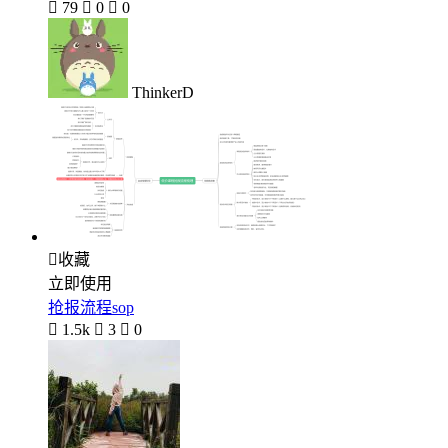

79

0

0
ThinkerD

收藏
立即使用
抢报流程sop

1.5k

3

0