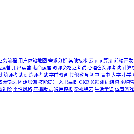
业务流程
用户体验地图
需求分析
其他技术
云
php
算法
前端开发
品运营
用户运营
电商运营
教师资格证考试
心理咨询师考试
计算
建筑师考试
建造师考试
学前教育
其他教育
初中
高中
大学
小学
物流快递
团建培训
技能提升
入职离职
OKR-KPI
组织结构
采购
场进阶
个性风格
基础版式
通用模板
影视综艺
生活常识
体育游戏