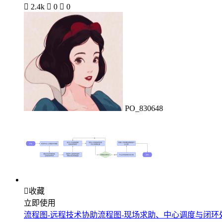

2.4k

0

0
PO_830648

收藏
立即使用
流程图-远程技术协助流程图-现场求助、中心调度与闭环处