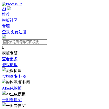
AI
推荐
模板社区
专题
登录
免费注册

模板专题
查看更多
流程梳理
架构图/拓扑图
AI生成模板
一图看懂AI