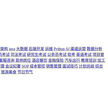
架构
java
大数据
后端开发
运维
Python
AI
渠道运营
数据分析
机考试
司法考试
研究生考试
公务员考试
软考
英语考试
项目管
客服咨询
其他岗位
酒店餐饮
金融保险
汽车出行
教育培训
加工
管理
会议纪要
SOP
成本管控
销售管理
面试技巧
计划总结
综合
旅游美食
节日节气