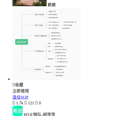
簌簌

收藏
立即使用
连住SOP

1.7k

121

0
H5火狼队-胡萍萍