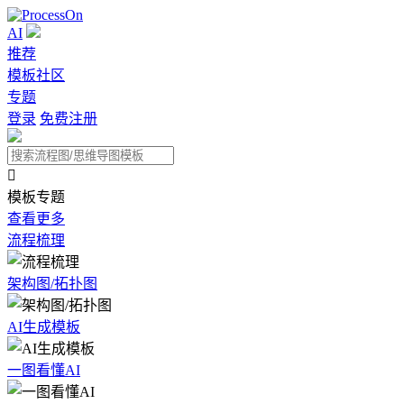
AI
推荐
模板社区
专题
登录
免费注册

模板专题
查看更多
流程梳理
架构图/拓扑图
AI生成模板
一图看懂AI