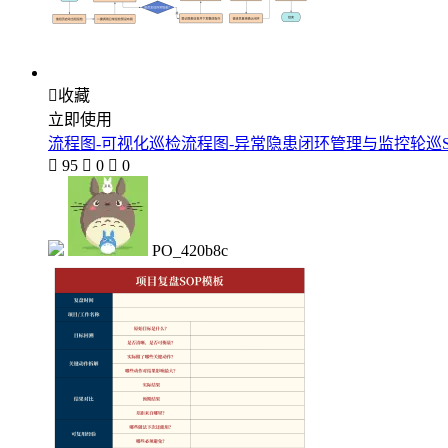

收藏
立即使用
流程图-可视化巡检流程图-异常隐患闭环管理与监控轮巡S

95

0

0
PO_420b8c