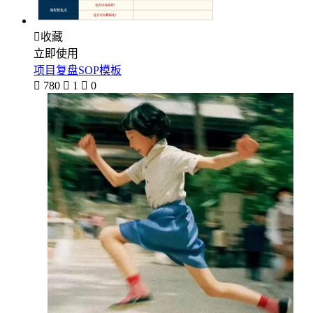

收藏
立即使用
项目复盘SOP模板

780

1

0