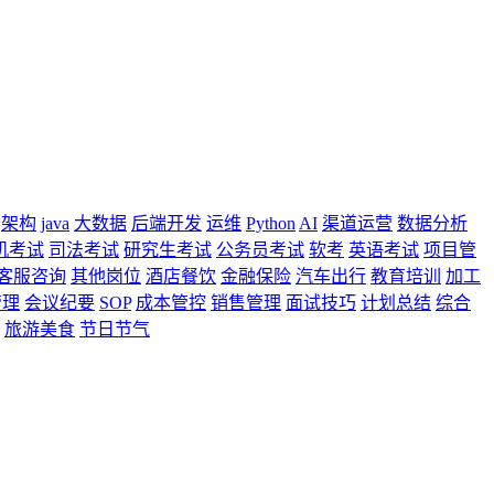
架构
java
大数据
后端开发
运维
Python
AI
渠道运营
数据分析
机考试
司法考试
研究生考试
公务员考试
软考
英语考试
项目管
客服咨询
其他岗位
酒店餐饮
金融保险
汽车出行
教育培训
加工
管理
会议纪要
SOP
成本管控
销售管理
面试技巧
计划总结
综合
旅游美食
节日节气