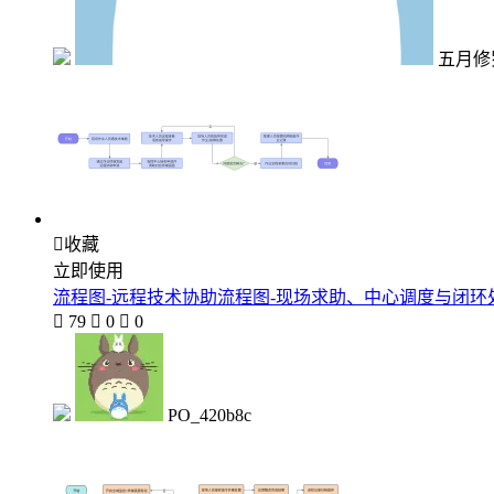
五月修

收藏
立即使用
流程图-远程技术协助流程图-现场求助、中心调度与闭环处

79

0

0
PO_420b8c