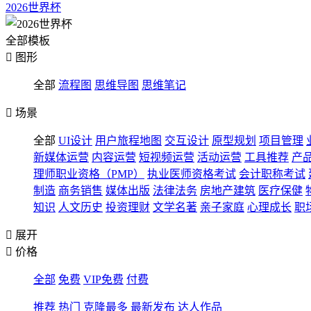
2026世界杯
全部模板

图形
全部
流程图
思维导图
思维笔记

场景
全部
UI设计
用户旅程地图
交互设计
原型规划
项目管理
新媒体运营
内容运营
短视频运营
活动运营
工具推荐
产
理师职业资格（PMP）
执业医师资格考试
会计职称考试
制造
商务销售
媒体出版
法律法务
房地产建筑
医疗保健
知识
人文历史
投资理财
文学名著
亲子家庭
心理成长
职

展开

价格
全部
免费
VIP免费
付费
推荐
热门
克隆最多
最新发布
达人作品