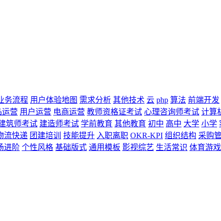
业务流程
用户体验地图
需求分析
其他技术
云
php
算法
前端开发
品运营
用户运营
电商运营
教师资格证考试
心理咨询师考试
计算
建筑师考试
建造师考试
学前教育
其他教育
初中
高中
大学
小学
物流快递
团建培训
技能提升
入职离职
OKR-KPI
组织结构
采购
场进阶
个性风格
基础版式
通用模板
影视综艺
生活常识
体育游戏