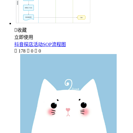

收藏
立即使用
抖音探店活动SOP流程图

178

0

0