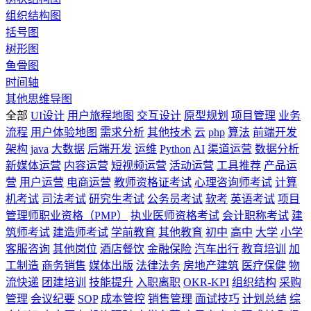
组织结构图
括号图
树形图
鱼骨图
时间轴
其他思维导图
全部
UI设计
用户旅程地图
交互设计
原型规划
项目管理
业务
流程
用户体验地图
需求分析
其他技术
云
php
算法
前端开发
架构
java
大数据
后端开发
运维
Python
AI
渠道运营
数据分析
新媒体运营
内容运营
短视频运营
活动运营
工具推荐
产品运
营
用户运营
电商运营
教师资格证考试
心理咨询师考试
计算
机考试
司法考试
研究生考试
公务员考试
软考
英语考试
项目
管理师职业资格（PMP）
执业医师资格考试
会计职称考试
建
筑师考试
建造师考试
学前教育
其他教育
初中
高中
大学
小学
客服咨询
其他岗位
酒店餐饮
金融保险
汽车出行
教育培训
加
工制造
商务销售
媒体出版
法律法务
房地产建筑
医疗保健
物
流快递
团建培训
技能提升
入职离职
OKR-KPI
组织结构
采购
管理
会议纪要
SOP
成本管控
销售管理
面试技巧
计划总结
综