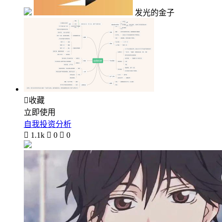
发光的金子

收藏
立即使用
自我投资分析

1.1k

0

0