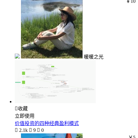
￥10
暖暖之光

收藏
立即使用
价值投资的四种经典盈利模式

2.1k

9

0
￥5