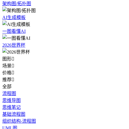
架构图/拓扑图
AI生成模板
一图看懂AI
2026世界杯
图形

场景

价格

推荐

全部
流程图
思维导图
思维笔记
基础流程图
组织结构-流程图
UML图