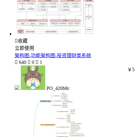

收藏
立即使用
架构图-功能架构图-投资理财类系统

640

0

1
￥5
PO_420b8c