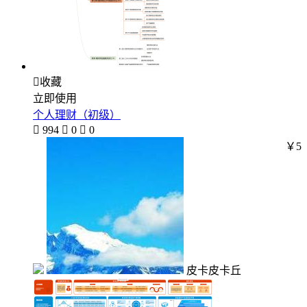

收藏
立即使用
个人理财（初级）

994

0

0
￥5
皮卡皮卡丘