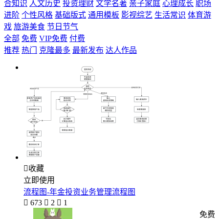
合知识
人文历史
投资理财
文学名著
亲子家庭
心理成长
职场
进阶
个性风格
基础版式
通用模板
影视综艺
生活常识
体育游
戏
旅游美食
节日节气
全部
免费
VIP免费
付费
推荐
热门
克隆最多
最新发布
达人作品

收藏
立即使用
流程图-年金投资业务管理流程图

673

2

1
免费