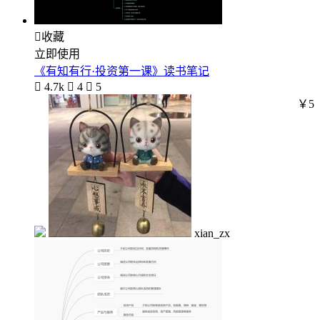

收藏
立即使用
《有知有行·投资第一课》读书笔记

4.7k

4

5
￥5
xian_zx