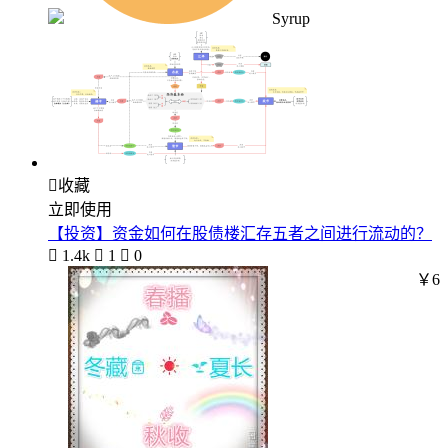
Syrup

收藏
立即使用
【投资】资金如何在股债楼汇存五者之间进行流动的？

1.4k

1

0
￥6