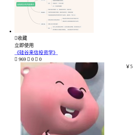

收藏
立即使用
《硅谷来信投资学》

969

0

0
￥5