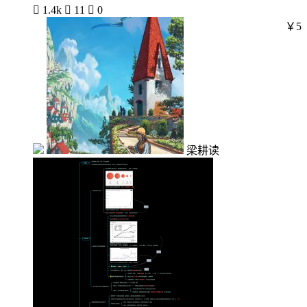

1.4k

11

0
￥5
梁耕读