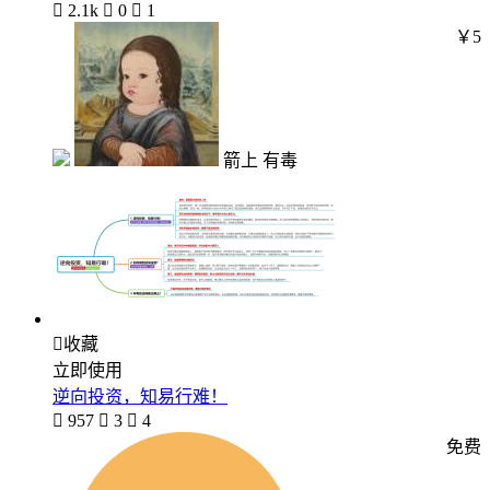

2.1k

0

1
￥5
箭上 有毒

收藏
立即使用
逆向投资，知易行难！

957

3

4
免费