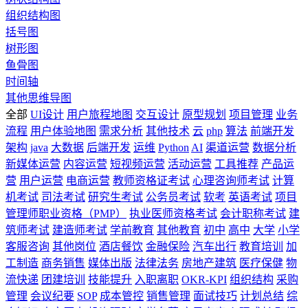
组织结构图
括号图
树形图
鱼骨图
时间轴
其他思维导图
全部
UI设计
用户旅程地图
交互设计
原型规划
项目管理
业务
流程
用户体验地图
需求分析
其他技术
云
php
算法
前端开发
架构
java
大数据
后端开发
运维
Python
AI
渠道运营
数据分析
新媒体运营
内容运营
短视频运营
活动运营
工具推荐
产品运
营
用户运营
电商运营
教师资格证考试
心理咨询师考试
计算
机考试
司法考试
研究生考试
公务员考试
软考
英语考试
项目
管理师职业资格（PMP）
执业医师资格考试
会计职称考试
建
筑师考试
建造师考试
学前教育
其他教育
初中
高中
大学
小学
客服咨询
其他岗位
酒店餐饮
金融保险
汽车出行
教育培训
加
工制造
商务销售
媒体出版
法律法务
房地产建筑
医疗保健
物
流快递
团建培训
技能提升
入职离职
OKR-KPI
组织结构
采购
管理
会议纪要
SOP
成本管控
销售管理
面试技巧
计划总结
综