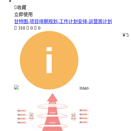

收藏
立即使用
甘特图-项目排期规划-工作计划安排-运营周计划

310

0

0
￥5
ixiao