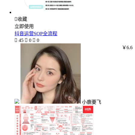

收藏
立即使用
抖音运营SOP全流程

45

0

0
￥6.6
小鹿要飞