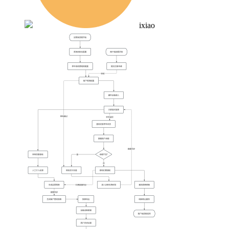
ixiao