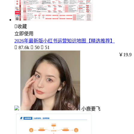

收藏
立即使用
2026年最新版小红书运营知识地图【精选推荐】

87.6k

50

51
￥19.9
小鹿要飞