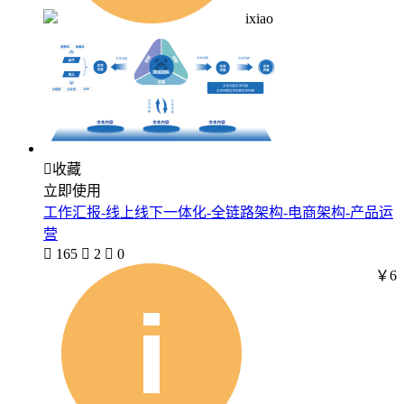
ixiao

收藏
立即使用
工作汇报-线上线下一体化-全链路架构-电商架构-产品运
营

165

2

0
￥6