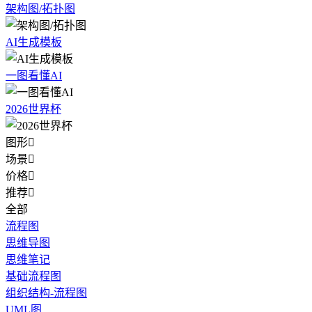
架构图/拓扑图
AI生成模板
一图看懂AI
2026世界杯
图形

场景

价格

推荐

全部
流程图
思维导图
思维笔记
基础流程图
组织结构-流程图
UML图