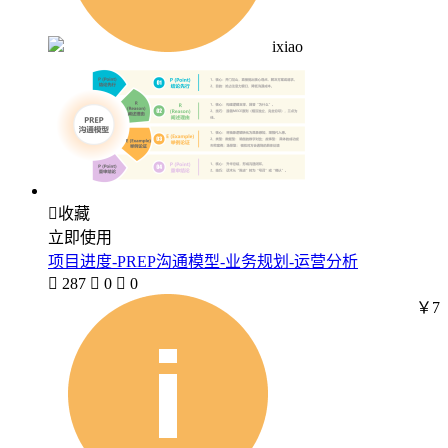
ixiao

收藏
立即使用
项目进度-PREP沟通模型-业务规划-运营分析

287

0

0
￥7