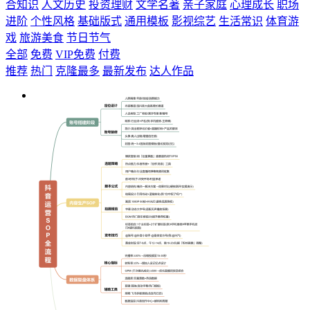
合知识
人文历史
投资理财
文学名著
亲子家庭
心理成长
职场
进阶
个性风格
基础版式
通用模板
影视综艺
生活常识
体育游
戏
旅游美食
节日节气
全部
免费
VIP免费
付费
推荐
热门
克隆最多
最新发布
达人作品