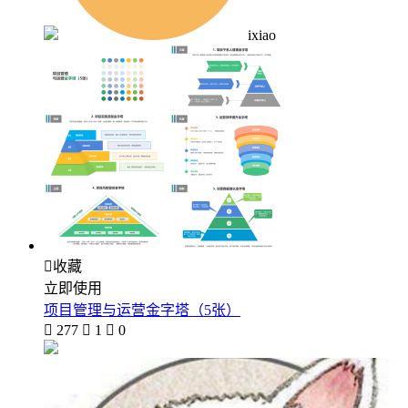
ixiao

收藏
立即使用
项目管理与运营金字塔（5张）

277

1

0