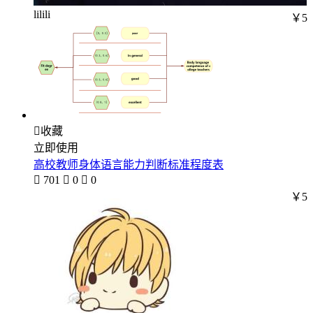
lilili
￥5

收藏
立即使用
高校教师身体语言能力判断标准程度表

701

0

0
￥5