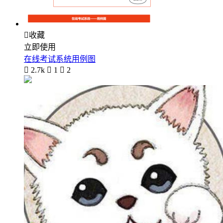

收藏
立即使用
在线考试系统用例图

2.7k

1

2