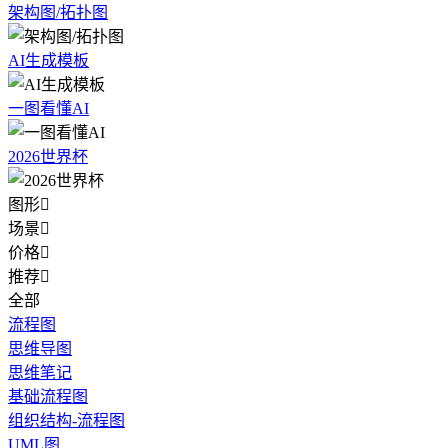
架构图/拓扑图
AI生成模板
一图看懂AI
2026世界杯
图形

场景

价格

推荐

全部
流程图
思维导图
思维笔记
基础流程图
组织结构-流程图
UML图