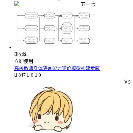
五一七

收藏
立即使用
高校教师身体语言能力评价模型构建步骤

847

0

0
￥5