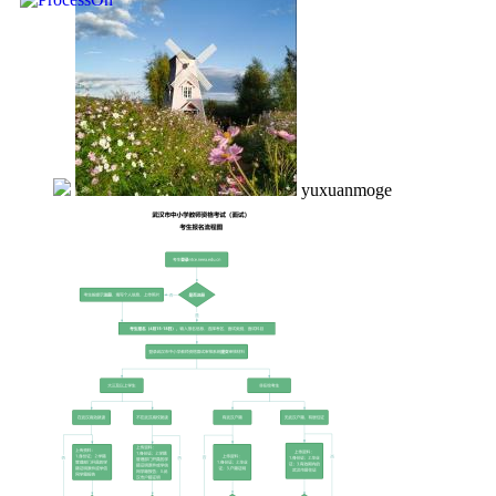
yuxuanmoge