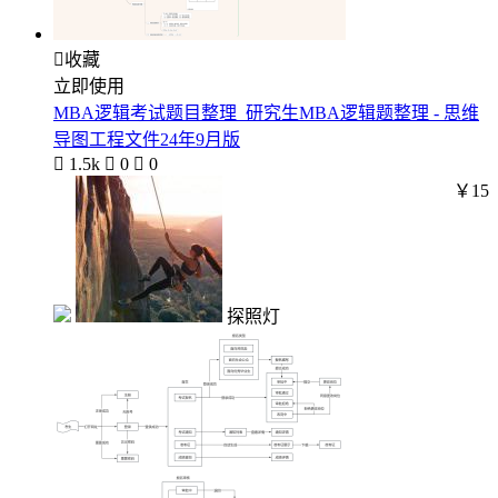

收藏
立即使用
MBA逻辑考试题目整理_研究生MBA逻辑题整理 - 思维
导图工程文件24年9月版

1.5k

0

0
￥15
探照灯