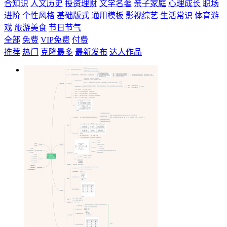
合知识
人文历史
投资理财
文学名著
亲子家庭
心理成长
职场
进阶
个性风格
基础版式
通用模板
影视综艺
生活常识
体育游
戏
旅游美食
节日节气
全部
免费
VIP免费
付费
推荐
热门
克隆最多
最新发布
达人作品