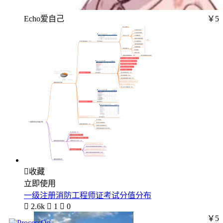
Echo爱自己
￥5

收藏
立即使用
一级注册消防工程师证考试分值分布

2.6k

1

0
￥5