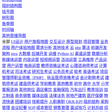
组织结构图
括号图
树形图
鱼骨图
时间轴
其他思维导图
全部
UI设计
用户旅程地图
交互设计
原型规划
项目管理
业务
流程
用户体验地图
需求分析
其他技术
云
php
算法
前端开发
架构
java
大数据
后端开发
运维
Python
AI
渠道运营
数据分析
新媒体运营
内容运营
短视频运营
活动运营
工具推荐
产品运
营
用户运营
电商运营
教师资格证考试
心理咨询师考试
计算
机考试
司法考试
研究生考试
公务员考试
软考
英语考试
项目
管理师职业资格（PMP）
执业医师资格考试
会计职称考试
建
筑师考试
建造师考试
学前教育
其他教育
初中
高中
大学
小学
客服咨询
其他岗位
酒店餐饮
金融保险
汽车出行
教育培训
加
工制造
商务销售
媒体出版
法律法务
房地产建筑
医疗保健
物
流快递
团建培训
技能提升
入职离职
OKR-KPI
组织结构
采购
管理
会议纪要
SOP
成本管控
销售管理
面试技巧
计划总结
综