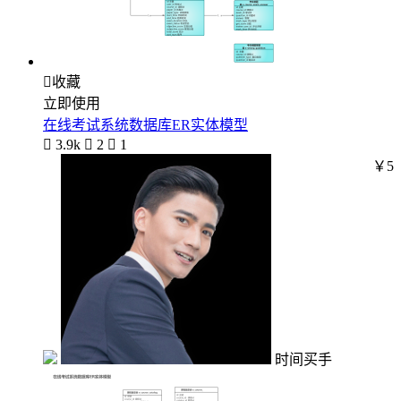

收藏
立即使用
在线考试系统数据库ER实体模型

3.9k

2

1
￥5
时间买手