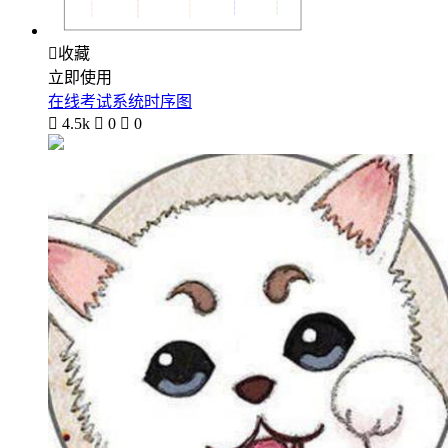

收藏
立即使用
在线考试系统时序图

4.5k

0

0