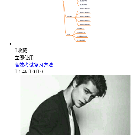

收藏
立即使用
高效考试复习方法

1.4k

0

0