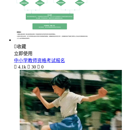

收藏
立即使用
中小学教师资格考试报名

4.1k

30

0