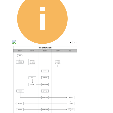
ixiao