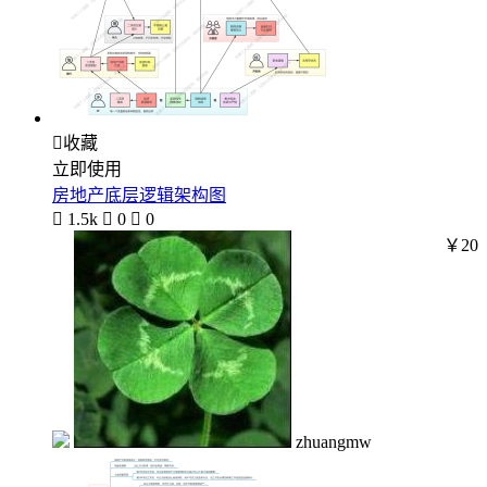

收藏
立即使用
房地产底层逻辑架构图

1.5k

0

0
￥20
zhuangmw