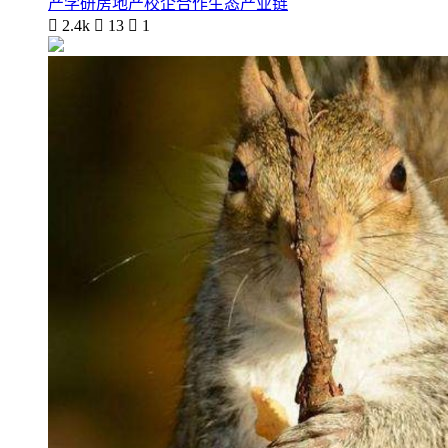
产学研房地产校企合作生态产业链

2.4k

13

1