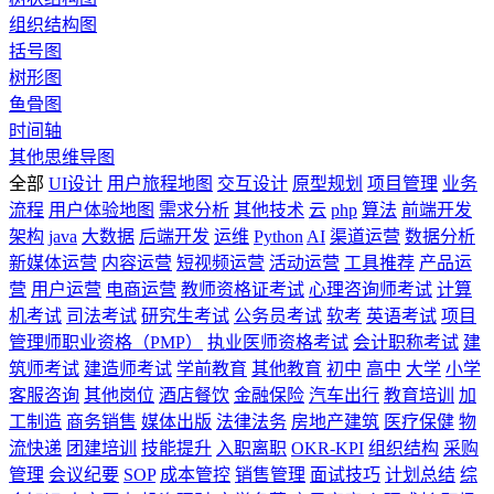
组织结构图
括号图
树形图
鱼骨图
时间轴
其他思维导图
全部
UI设计
用户旅程地图
交互设计
原型规划
项目管理
业务
流程
用户体验地图
需求分析
其他技术
云
php
算法
前端开发
架构
java
大数据
后端开发
运维
Python
AI
渠道运营
数据分析
新媒体运营
内容运营
短视频运营
活动运营
工具推荐
产品运
营
用户运营
电商运营
教师资格证考试
心理咨询师考试
计算
机考试
司法考试
研究生考试
公务员考试
软考
英语考试
项目
管理师职业资格（PMP）
执业医师资格考试
会计职称考试
建
筑师考试
建造师考试
学前教育
其他教育
初中
高中
大学
小学
客服咨询
其他岗位
酒店餐饮
金融保险
汽车出行
教育培训
加
工制造
商务销售
媒体出版
法律法务
房地产建筑
医疗保健
物
流快递
团建培训
技能提升
入职离职
OKR-KPI
组织结构
采购
管理
会议纪要
SOP
成本管控
销售管理
面试技巧
计划总结
综