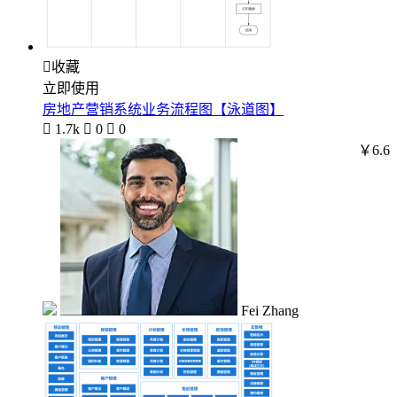

收藏
立即使用
房地产营销系统业务流程图【泳道图】

1.7k

0

0
￥6.6
Fei Zhang