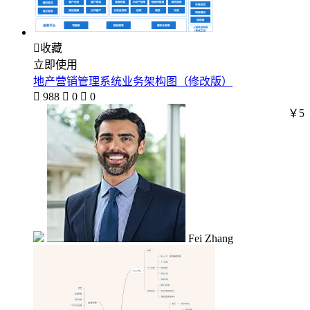

收藏
立即使用
地产营销管理系统业务架构图（修改版）

988

0

0
￥5
Fei Zhang