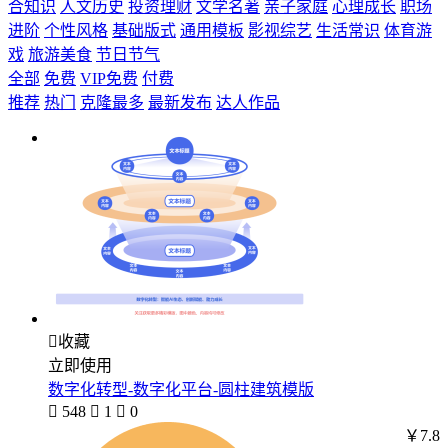
合知识
人文历史
投资理财
文学名著
亲子家庭
心理成长
职场
进阶
个性风格
基础版式
通用模板
影视综艺
生活常识
体育游
戏
旅游美食
节日节气
全部
免费
VIP免费
付费
推荐
热门
克隆最多
最新发布
达人作品

收藏
立即使用
数字化转型-数字化平台-圆柱建筑模版

548

1

0
￥7.8