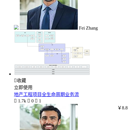
Fei Zhang

收藏
立即使用
地产工程项目全生命周期业务流

1.7k

0

1
￥8.8