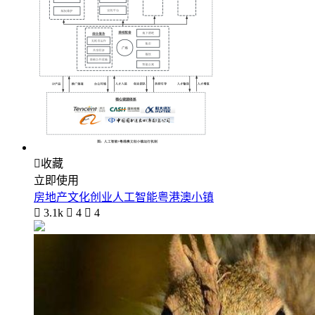

收藏
立即使用
房地产文化创业人工智能粤港澳小镇

3.1k

4

4