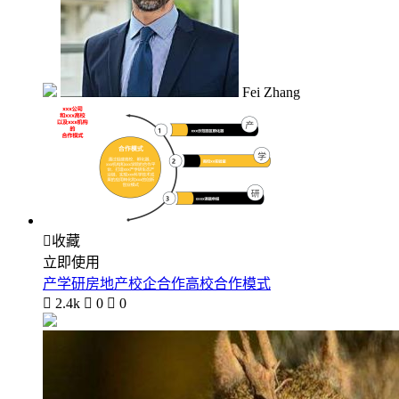
Fei Zhang

收藏
立即使用
产学研房地产校企合作高校合作模式

2.4k

0

0