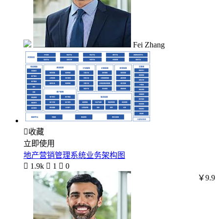
Fei Zhang

收藏
立即使用
地产营销管理系统业务架构图

1.9k

1

0
￥9.9