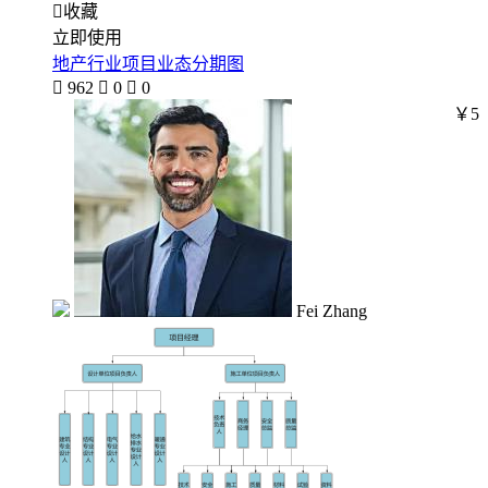

收藏
立即使用
地产行业项目业态分期图

962

0

0
￥5
Fei Zhang