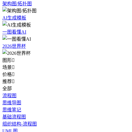
架构图/拓扑图
AI生成模板
一图看懂AI
2026世界杯
图形

场景

价格

推荐

全部
流程图
思维导图
思维笔记
基础流程图
组织结构-流程图
UML图