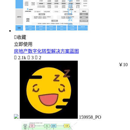

收藏
立即使用
房地产数字化转型解决方案蓝图

2.1k

3

2
￥10
159958_PO