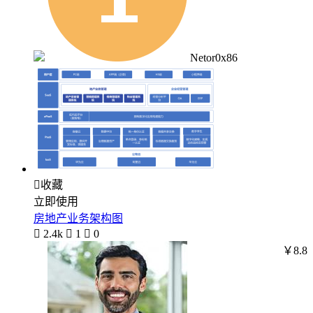
Netor0x86

收藏
立即使用
房地产业务架构图

2.4k

1

0
￥8.8