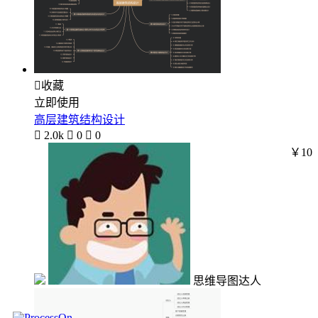

收藏
立即使用
高层建筑结构设计

2.0k

0

0
￥10
思维导图达人