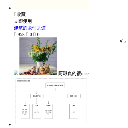

收藏
立即使用
建筑的永恒之道

958

0

0
￥5
阿啾真的很nice