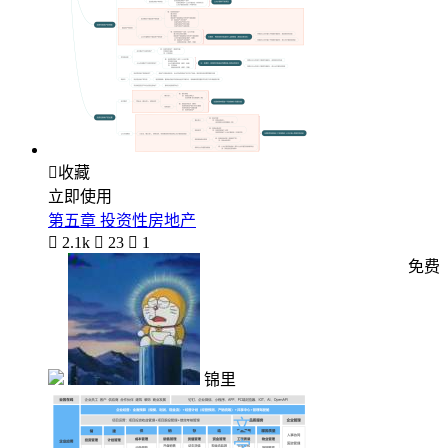

收藏
立即使用
第五章 投资性房地产

2.1k

23

1
免费
锦里