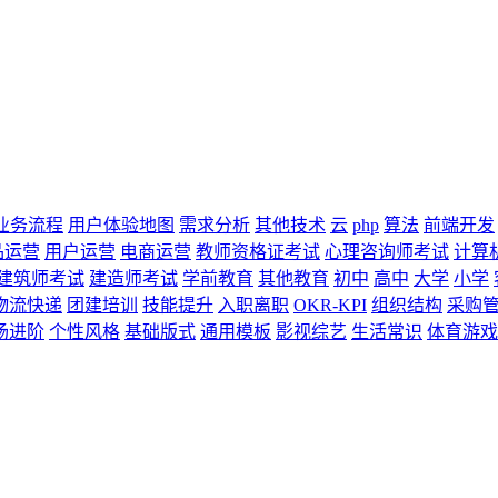
业务流程
用户体验地图
需求分析
其他技术
云
php
算法
前端开发
品运营
用户运营
电商运营
教师资格证考试
心理咨询师考试
计算
建筑师考试
建造师考试
学前教育
其他教育
初中
高中
大学
小学
物流快递
团建培训
技能提升
入职离职
OKR-KPI
组织结构
采购
场进阶
个性风格
基础版式
通用模板
影视综艺
生活常识
体育游戏