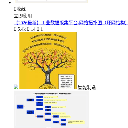

收藏
立即使用
【2026最新】工业数据采集平台-网络拓扑图（环网结构

5.4k

14

1
智能制造