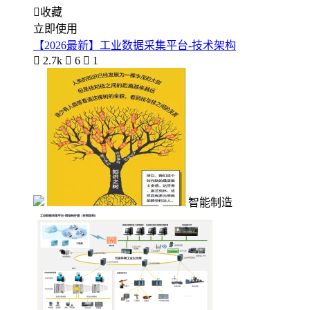

收藏
立即使用
【2026最新】工业数据采集平台-技术架构

2.7k

6

1
智能制造