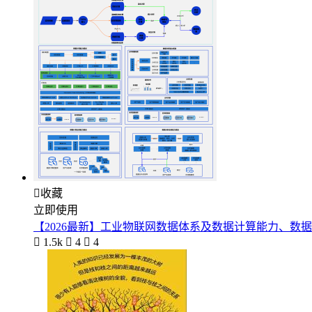

收藏
立即使用
【2026最新】工业物联网数据体系及数据计算能力、数

1.5k

4

4