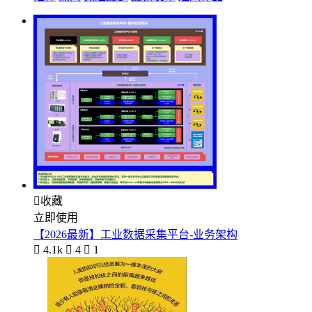

收藏
立即使用
【2026最新】工业数据采集平台-业务架构

4.1k

4

1