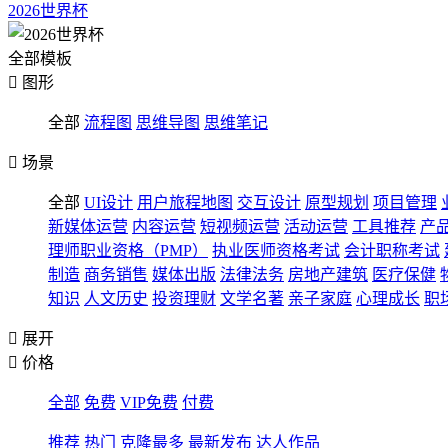
2026世界杯
全部模板

图形
全部
流程图
思维导图
思维笔记

场景
全部
UI设计
用户旅程地图
交互设计
原型规划
项目管理
新媒体运营
内容运营
短视频运营
活动运营
工具推荐
产
理师职业资格（PMP）
执业医师资格考试
会计职称考试
制造
商务销售
媒体出版
法律法务
房地产建筑
医疗保健
知识
人文历史
投资理财
文学名著
亲子家庭
心理成长
职

展开

价格
全部
免费
VIP免费
付费
推荐
热门
克隆最多
最新发布
达人作品