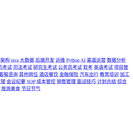
架构
java
大数据
后端开发
运维
Python
AI
渠道运营
数据分析
机考试
司法考试
研究生考试
公务员考试
软考
英语考试
项目管
客服咨询
其他岗位
酒店餐饮
金融保险
汽车出行
教育培训
加工
管理
会议纪要
SOP
成本管控
销售管理
面试技巧
计划总结
综合
旅游美食
节日节气