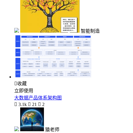
智能制造

收藏
立即使用
大数据产品体系架构图

3.1k

21

2
猿老师