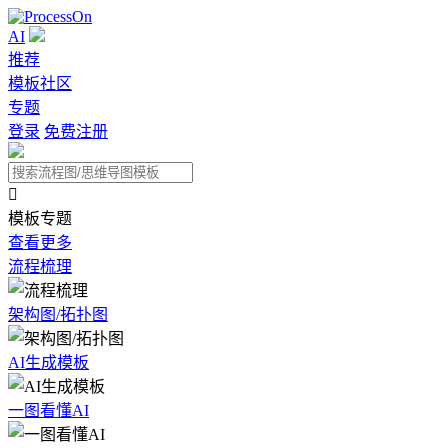
AI
推荐
模板社区
专题
登录
免费注册

模板专题
查看更多
流程梳理
架构图/拓扑图
AI生成模板
一图看懂AI