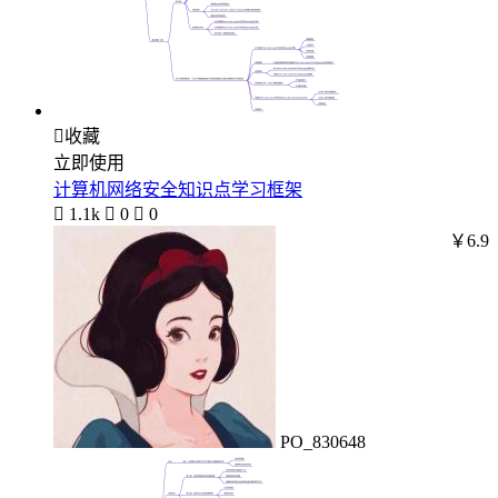

收藏
立即使用
计算机网络安全知识点学习框架

1.1k

0

0
￥6.9
PO_830648