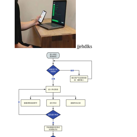
jjehdlks