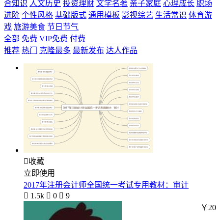
合知识
人文历史
投资理财
文学名著
亲子家庭
心理成长
职场
进阶
个性风格
基础版式
通用模板
影视综艺
生活常识
体育游
戏
旅游美食
节日节气
全部
免费
VIP免费
付费
推荐
热门
克隆最多
最新发布
达人作品

收藏
立即使用
2017年注册会计师全国统一考试专用教材：审计

1.5k

0

9
￥20