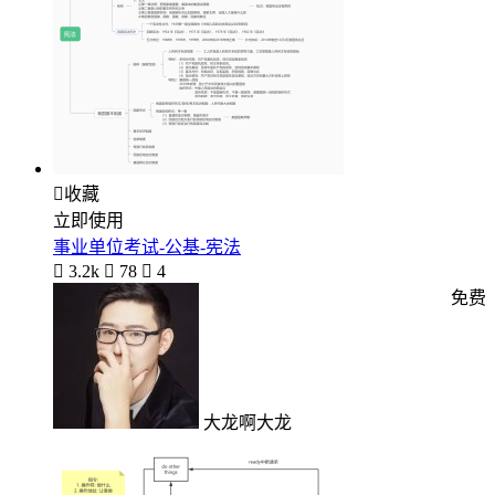

收藏
立即使用
事业单位考试-公基-宪法

3.2k

78

4
免费
大龙啊大龙