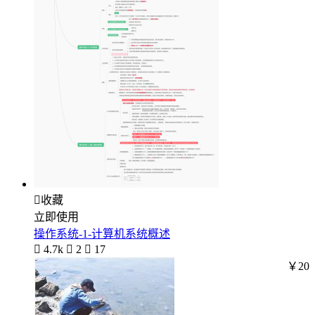

收藏
立即使用
操作系统-1-计算机系统概述

4.7k

2

17
￥20