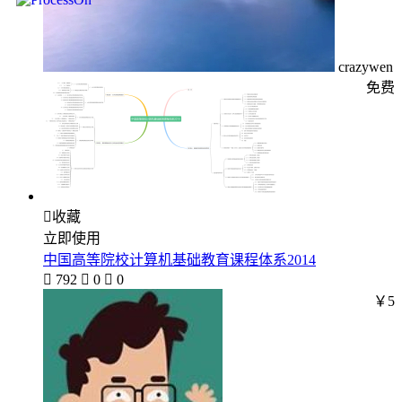
crazywen
免费

收藏
立即使用
中国高等院校计算机基础教育课程体系2014

792

0

0
￥5