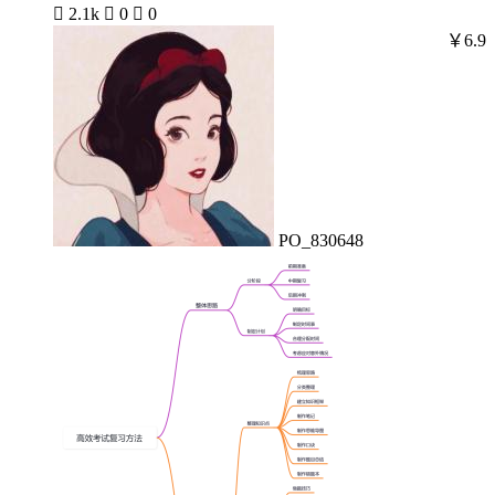

2.1k

0

0
￥6.9
PO_830648