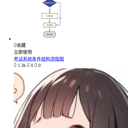

收藏
立即使用
考试系统条件结构流程图

1.3k

0

0