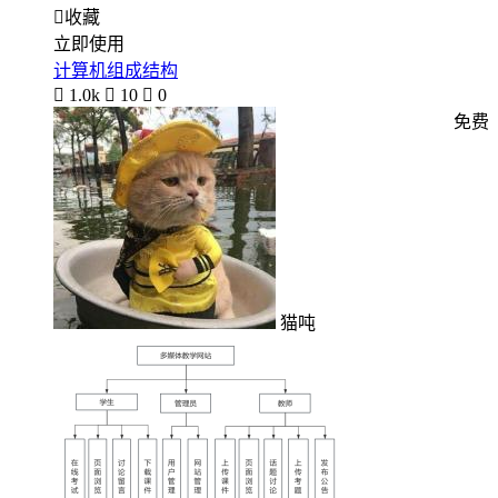

收藏
立即使用
计算机组成结构

1.0k

10

0
免费
猫吨