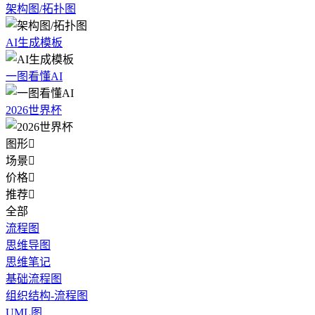
架构图/拓扑图
AI生成模板
一图看懂AI
2026世界杯
图形

场景

价格

推荐

全部
流程图
思维导图
思维笔记
基础流程图
组织结构-流程图
UML图