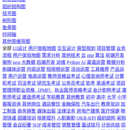
组织结构图
括号图
树形图
鱼骨图
时间轴
其他思维导图
全部
UI设计
用户旅程地图
交互设计
原型规划
项目管理
业务
流程
用户体验地图
需求分析
其他技术
云
php
算法
前端开发
架构
java
大数据
后端开发
运维
Python
AI
渠道运营
数据分析
新媒体运营
内容运营
短视频运营
活动运营
工具推荐
产品运
营
用户运营
电商运营
教师资格证考试
心理咨询师考试
计算
机考试
司法考试
研究生考试
公务员考试
软考
英语考试
项目
管理师职业资格（PMP）
执业医师资格考试
会计职称考试
建
筑师考试
建造师考试
学前教育
其他教育
初中
高中
大学
小学
客服咨询
其他岗位
酒店餐饮
金融保险
汽车出行
教育培训
加
工制造
商务销售
媒体出版
法律法务
房地产建筑
医疗保健
物
流快递
团建培训
技能提升
入职离职
OKR-KPI
组织结构
采购
管理
会议纪要
SOP
成本管控
销售管理
面试技巧
计划总结
综