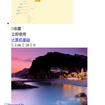

收藏
立即使用
计算机基础

2.0k

28

0