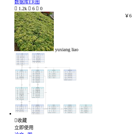
数据库ER图

1.2k

6

0
￥6
yuxiang liao

收藏
立即使用