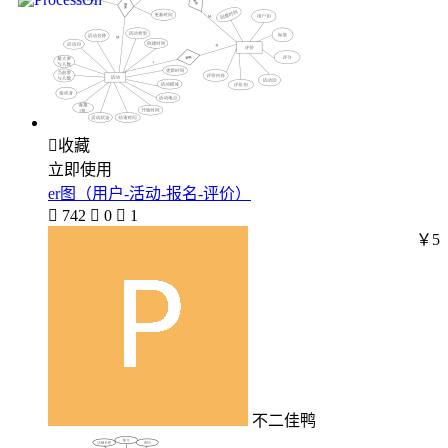

收藏
立即使用
er图（用户-活动-报名-评价）

742

0

1
￥5
不二佳鸭