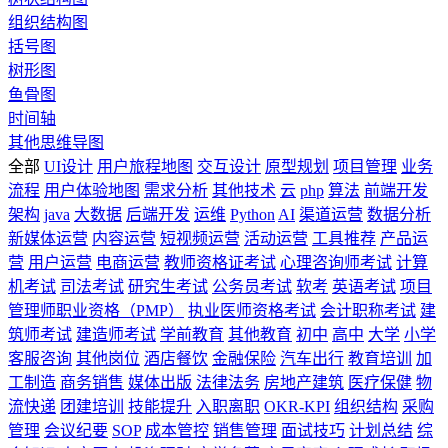
组织结构图
括号图
树形图
鱼骨图
时间轴
其他思维导图
全部
UI设计
用户旅程地图
交互设计
原型规划
项目管理
业务
流程
用户体验地图
需求分析
其他技术
云
php
算法
前端开发
架构
java
大数据
后端开发
运维
Python
AI
渠道运营
数据分析
新媒体运营
内容运营
短视频运营
活动运营
工具推荐
产品运
营
用户运营
电商运营
教师资格证考试
心理咨询师考试
计算
机考试
司法考试
研究生考试
公务员考试
软考
英语考试
项目
管理师职业资格（PMP）
执业医师资格考试
会计职称考试
建
筑师考试
建造师考试
学前教育
其他教育
初中
高中
大学
小学
客服咨询
其他岗位
酒店餐饮
金融保险
汽车出行
教育培训
加
工制造
商务销售
媒体出版
法律法务
房地产建筑
医疗保健
物
流快递
团建培训
技能提升
入职离职
OKR-KPI
组织结构
采购
管理
会议纪要
SOP
成本管控
销售管理
面试技巧
计划总结
综