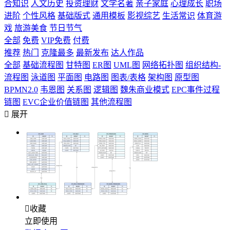
合知识
人文历史
投资理财
文学名著
亲子家庭
心理成长
职场
进阶
个性风格
基础版式
通用模板
影视综艺
生活常识
体育游
戏
旅游美食
节日节气
全部
免费
VIP免费
付费
推荐
热门
克隆最多
最新发布
达人作品
全部
基础流程图
甘特图
ER图
UML图
网络拓扑图
组织结构-
流程图
泳道图
平面图
电路图
图表/表格
架构图
原型图
BPMN2.0
韦恩图
关系图
逻辑图
魏朱商业模式
EPC事件过程
链图
EVC企业价值链图
其他流程图

展开

收藏
立即使用