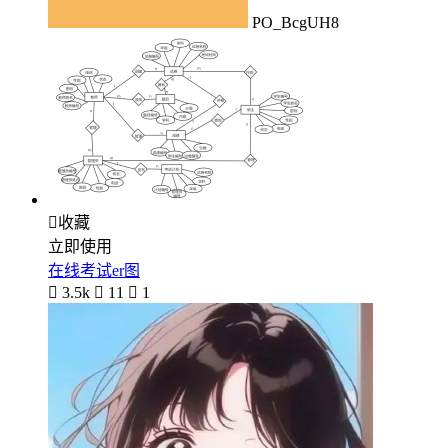
PO_BcgUH8

收藏
立即使用
在线考试er图

3.5k

11

1