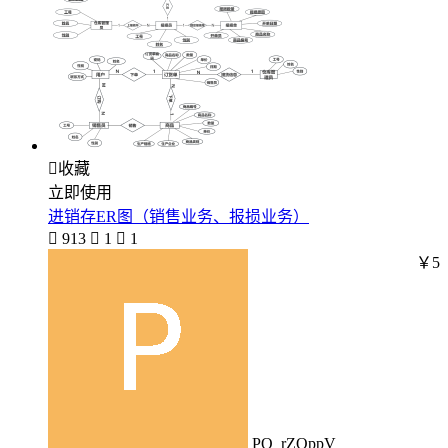

收藏
立即使用
进销存ER图（销售业务、报损业务）

913

1

1
￥5
PO_rZOppV