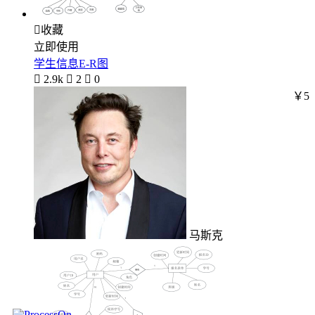

收藏
立即使用
学生信息E-R图

2.9k

2

0
￥5
马斯克