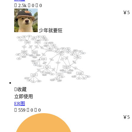

2.5k

0

0
￥5
少年就要狂

收藏
立即使用
ER图

559

0

0
￥5