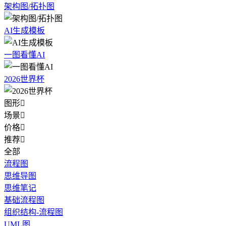
架构图/拓扑图
AI生成模板
一图看懂AI
2026世界杯
图形

场景

价格

推荐

全部
流程图
思维导图
思维笔记
基础流程图
组织结构-流程图
UML图