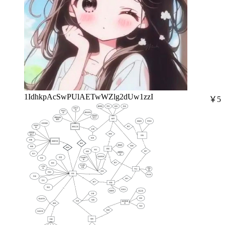
1IdhkpAcSwPUlAETwWZlg2dUw1zzI
￥5