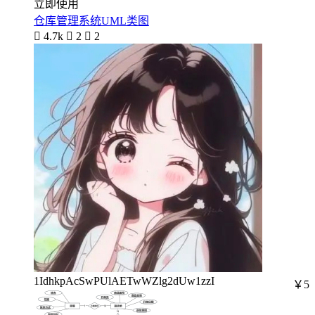
立即使用
仓库管理系统UML类图

4.7k

2

2
1IdhkpAcSwPUlAETwWZlg2dUw1zzI
￥5