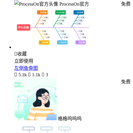
ProcessOn官方
免费

收藏
立即使用
左侧鱼骨图

5.1k

1.1k

3
免费
格格呜呜呜