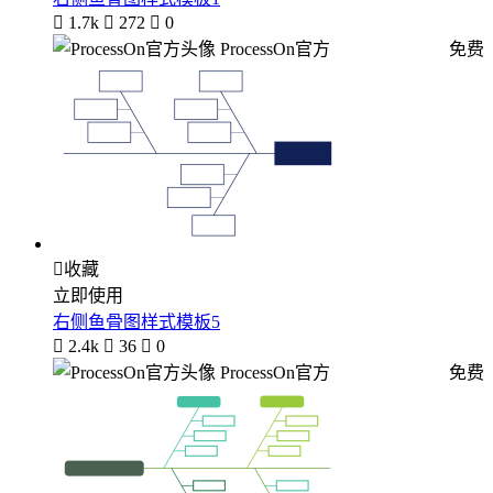

1.7k

272

0
ProcessOn官方
免费

收藏
立即使用
右侧鱼骨图样式模板5

2.4k

36

0
ProcessOn官方
免费