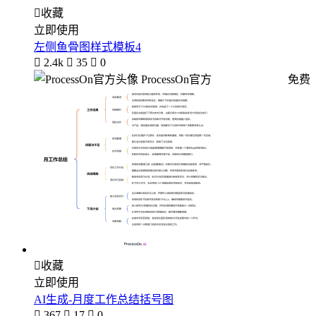

收藏
立即使用
左侧鱼骨图样式模板4

2.4k

35

0
ProcessOn官方
免费

收藏
立即使用
AI生成-月度工作总结括号图

367

17

0