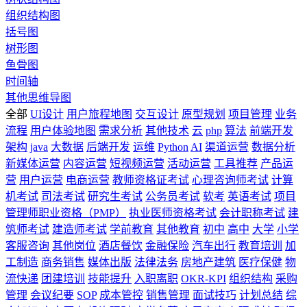
组织结构图
括号图
树形图
鱼骨图
时间轴
其他思维导图
全部
UI设计
用户旅程地图
交互设计
原型规划
项目管理
业务
流程
用户体验地图
需求分析
其他技术
云
php
算法
前端开发
架构
java
大数据
后端开发
运维
Python
AI
渠道运营
数据分析
新媒体运营
内容运营
短视频运营
活动运营
工具推荐
产品运
营
用户运营
电商运营
教师资格证考试
心理咨询师考试
计算
机考试
司法考试
研究生考试
公务员考试
软考
英语考试
项目
管理师职业资格（PMP）
执业医师资格考试
会计职称考试
建
筑师考试
建造师考试
学前教育
其他教育
初中
高中
大学
小学
客服咨询
其他岗位
酒店餐饮
金融保险
汽车出行
教育培训
加
工制造
商务销售
媒体出版
法律法务
房地产建筑
医疗保健
物
流快递
团建培训
技能提升
入职离职
OKR-KPI
组织结构
采购
管理
会议纪要
SOP
成本管控
销售管理
面试技巧
计划总结
综