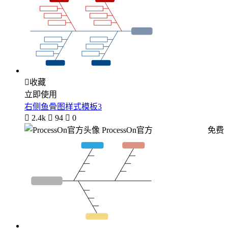

收藏
立即使用
右侧鱼骨图样式模板3

2.4k

94

0
ProcessOn官方
免费