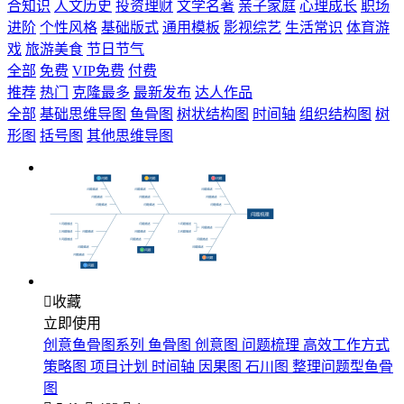
合知识
人文历史
投资理财
文学名著
亲子家庭
心理成长
职场
进阶
个性风格
基础版式
通用模板
影视综艺
生活常识
体育游
戏
旅游美食
节日节气
全部
免费
VIP免费
付费
推荐
热门
克隆最多
最新发布
达人作品
全部
基础思维导图
鱼骨图
树状结构图
时间轴
组织结构图
树
形图
括号图
其他思维导图

收藏
立即使用
创意鱼骨图系列 鱼骨图 创意图 问题梳理 高效工作方式
策略图 项目计划 时间轴 因果图 石川图 整理问题型鱼骨
图