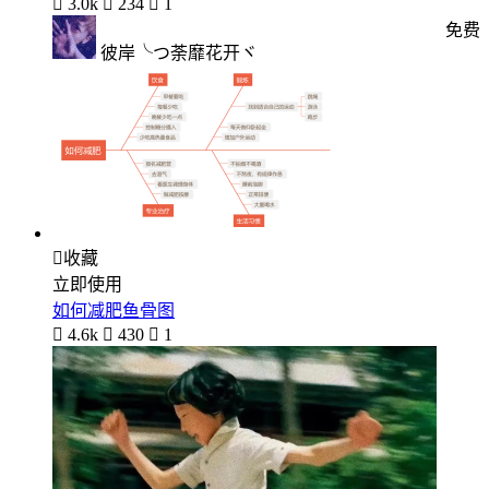

3.0k

234

1
免费
彼岸╰つ荼靡花开ヾ

收藏
立即使用
如何减肥鱼骨图

4.6k

430

1