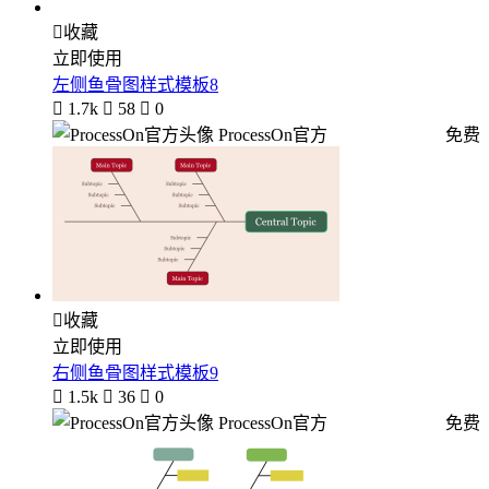

收藏
立即使用
左侧鱼骨图样式模板8

1.7k

58

0
ProcessOn官方
免费

收藏
立即使用
右侧鱼骨图样式模板9

1.5k

36

0
ProcessOn官方
免费