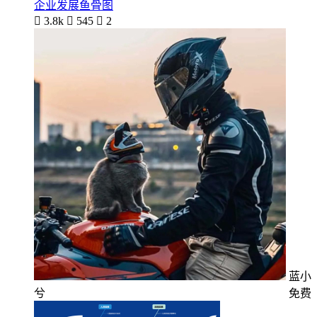
企业发展鱼骨图

3.8k

545

2
蓝小
兮
免费