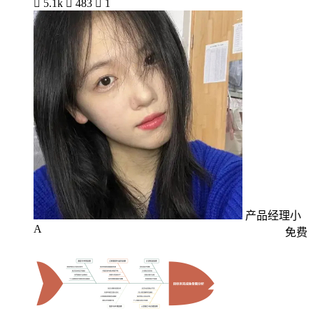

5.1k

483

1
产品经理小
A
免费