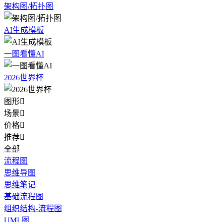
架构图/拓扑图
AI生成模板
一图看懂AI
2026世界杯
图形

场景

价格

推荐

全部
流程图
思维导图
思维笔记
基础流程图
组织结构-流程图
UML图