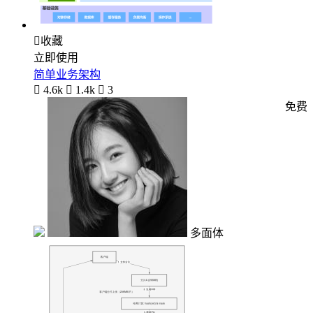

收藏
立即使用
简单业务架构

4.6k

1.4k

3
免费
多面体