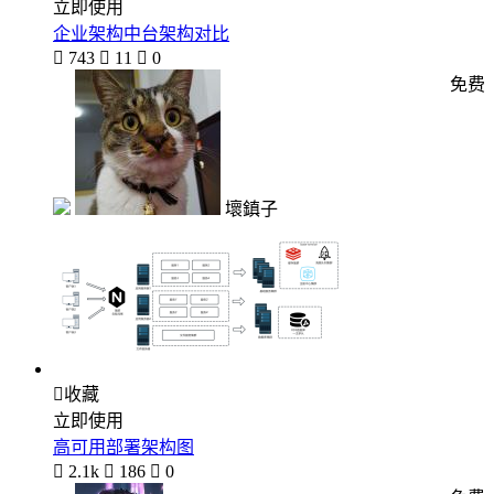
立即使用
企业架构中台架构对比

743

11

0
免费
壞鎮子

收藏
立即使用
高可用部署架构图

2.1k

186

0