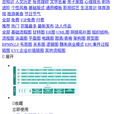
合知识
人文历史
投资理财
文学名著
亲子家庭
心理成长
职场
进阶
个性风格
基础版式
通用模板
影视综艺
生活常识
体育游
戏
旅游美食
节日节气
全部
免费
VIP免费
付费
推荐
热门
克隆最多
最新发布
达人作品
全部
基础流程图
甘特图
ER图
UML图
网络拓扑图
组织结构-
流程图
泳道图
平面图
电路图
图表/表格
架构图
原型图
BPMN2.0
韦恩图
关系图
逻辑图
魏朱商业模式
EPC事件过程
链图
EVC企业价值链图
其他流程图

展开

收藏
立即使用