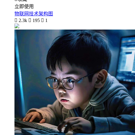
立即使用
物联网技术架构图

2.3k

195

1