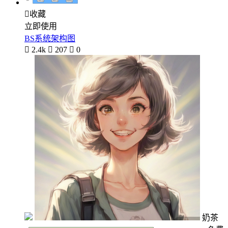

收藏
立即使用
BS系统架构图

2.4k

207

0
奶茶