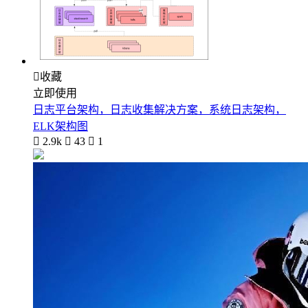

收藏
立即使用
日志平台架构，日志收集解决方案，系统日志架构，
ELK架构图

2.9k

43

1