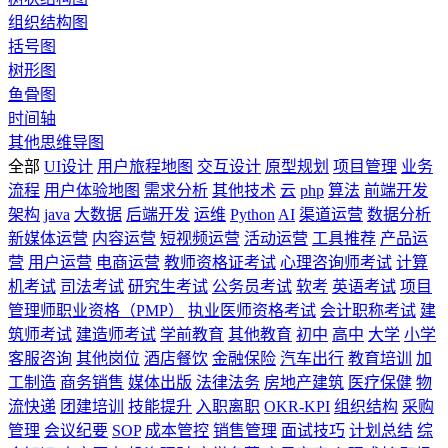
组织结构图
括号图
树形图
鱼骨图
时间轴
其他思维导图
全部
UI设计
用户旅程地图
交互设计
原型规划
项目管理
业务
流程
用户体验地图
需求分析
其他技术
云
php
算法
前端开发
架构
java
大数据
后端开发
运维
Python
AI
渠道运营
数据分析
新媒体运营
内容运营
短视频运营
活动运营
工具推荐
产品运
营
用户运营
电商运营
教师资格证考试
心理咨询师考试
计算
机考试
司法考试
研究生考试
公务员考试
软考
英语考试
项目
管理师职业资格（PMP）
执业医师资格考试
会计职称考试
建
筑师考试
建造师考试
学前教育
其他教育
初中
高中
大学
小学
客服咨询
其他岗位
酒店餐饮
金融保险
汽车出行
教育培训
加
工制造
商务销售
媒体出版
法律法务
房地产建筑
医疗保健
物
流快递
团建培训
技能提升
入职离职
OKR-KPI
组织结构
采购
管理
会议纪要
SOP
成本管控
销售管理
面试技巧
计划总结
综