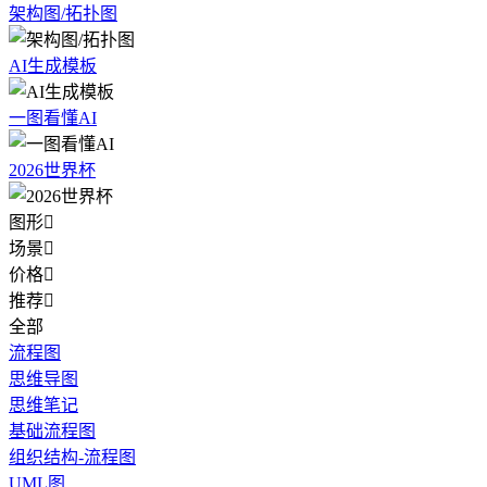
架构图/拓扑图
AI生成模板
一图看懂AI
2026世界杯
图形

场景

价格

推荐

全部
流程图
思维导图
思维笔记
基础流程图
组织结构-流程图
UML图