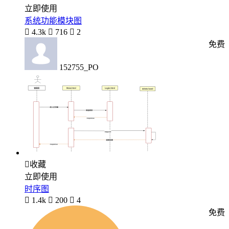
立即使用
系统功能模块图

4.3k

716

2
免费
152755_PO

收藏
立即使用
时序图

1.4k

200

4
免费