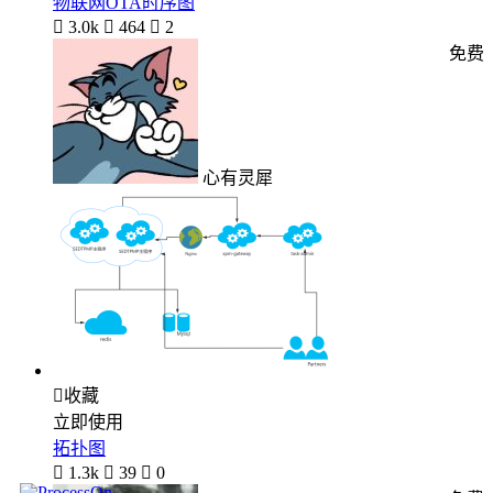
物联网OTA时序图

3.0k

464

2
免费
心有灵犀

收藏
立即使用
拓扑图

1.3k

39

0