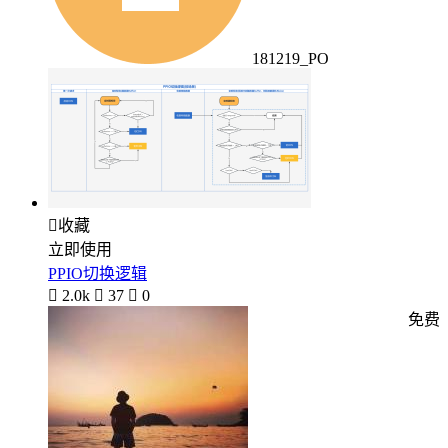
181219_PO

收藏
立即使用
PPIO切换逻辑

2.0k

37

0
免费