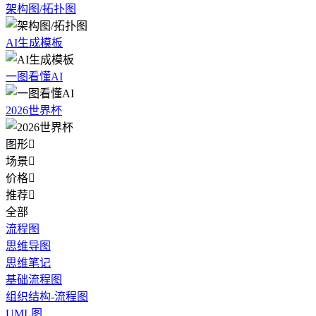
架构图/拓扑图
AI生成模板
一图看懂AI
2026世界杯
图形

场景

价格

推荐

全部
流程图
思维导图
思维笔记
基础流程图
组织结构-流程图
UML图