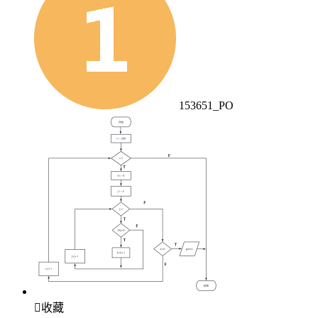
153651_PO

收藏