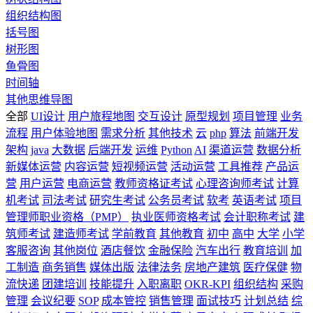
组织结构图
括号图
树形图
鱼骨图
时间轴
其他思维导图
全部
UI设计
用户旅程地图
交互设计
原型规划
项目管理
业务
流程
用户体验地图
需求分析
其他技术
云
php
算法
前端开发
架构
java
大数据
后端开发
运维
Python
AI
渠道运营
数据分析
新媒体运营
内容运营
短视频运营
活动运营
工具推荐
产品运
营
用户运营
电商运营
教师资格证考试
心理咨询师考试
计算
机考试
司法考试
研究生考试
公务员考试
软考
英语考试
项目
管理师职业资格（PMP）
执业医师资格考试
会计职称考试
建
筑师考试
建造师考试
学前教育
其他教育
初中
高中
大学
小学
客服咨询
其他岗位
酒店餐饮
金融保险
汽车出行
教育培训
加
工制造
商务销售
媒体出版
法律法务
房地产建筑
医疗保健
物
流快递
团建培训
技能提升
入职离职
OKR-KPI
组织结构
采购
管理
会议纪要
SOP
成本管控
销售管理
面试技巧
计划总结
综