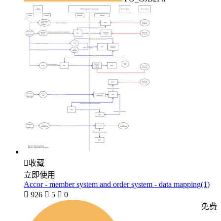

收藏
立即使用
Accor - member system and order system - data mapping(1)

926

5

0
免费