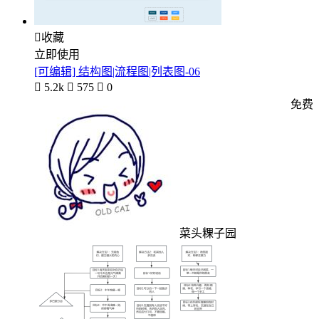

收藏
立即使用
[可编辑] 结构图|流程图|列表图-06

5.2k

575

0
免费
菜头粿子园