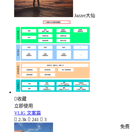
Jazzer大仙

收藏
立即使用
VLIG 文案篇

2.3k

241

3
免费