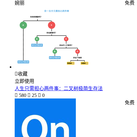
婉丽
免费

收藏
立即使用
人生只需担心两件事：二叉树极简生存法

580

25

0
免费