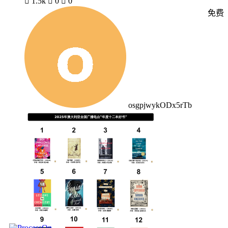

1.5k

0

0
免费
osgpjwykODx5rTb