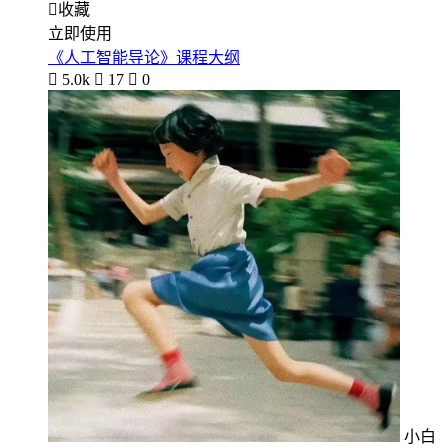

收藏
立即使用
《人工智能导论》课程大纲

5.0k

17

0
小白