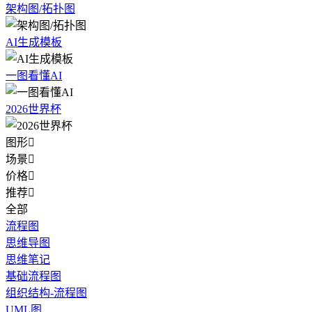
架构图/拓扑图
AI生成模板
一图看懂AI
2026世界杯
图形

场景

价格

推荐

全部
流程图
思维导图
思维笔记
基础流程图
组织结构-流程图
UML图