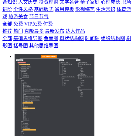
合知识
人文历史
投资理财
文学名著
亲子家庭
心理成长
职场
进阶
个性风格
基础版式
通用模板
影视综艺
生活常识
体育游
戏
旅游美食
节日节气
全部
免费
VIP免费
付费
推荐
热门
克隆最多
最新发布
达人作品
全部
基础思维导图
鱼骨图
树状结构图
时间轴
组织结构图
树
形图
括号图
其他思维导图