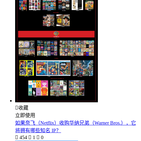

收藏
立即使用
如果奈飞（Netflix）收购华纳兄弟（Warner Bros.），它
将拥有哪些知名 IP？

454

1

0