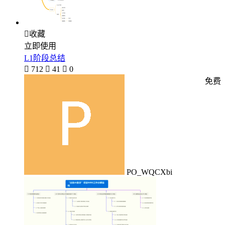

收藏
立即使用
L1阶段总结

712

41

0
免费
PO_WQCXbi