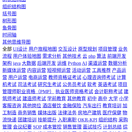
组织结构图
括号图
树形图
鱼骨图
时间轴
其他思维导图
全部
UI设计
用户旅程地图
交互设计
原型规划
项目管理
业务
流程
用户体验地图
需求分析
其他技术
云
php
算法
前端开发
架构
java
大数据
后端开发
运维
Python
AI
渠道运营
数据分析
新媒体运营
内容运营
短视频运营
活动运营
工具推荐
产品运
营
用户运营
电商运营
教师资格证考试
心理咨询师考试
计算
机考试
司法考试
研究生考试
公务员考试
软考
英语考试
项目
管理师职业资格（PMP）
执业医师资格考试
会计职称考试
建
筑师考试
建造师考试
学前教育
其他教育
初中
高中
大学
小学
客服咨询
其他岗位
酒店餐饮
金融保险
汽车出行
教育培训
加
工制造
商务销售
媒体出版
法律法务
房地产建筑
医疗保健
物
流快递
团建培训
技能提升
入职离职
OKR-KPI
组织结构
采购
管理
会议纪要
SOP
成本管控
销售管理
面试技巧
计划总结
综