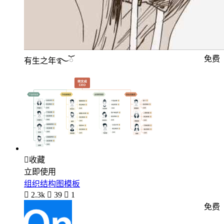
免费
有生之年࿐ོ

收藏
立即使用
组织结构图模板

2.3k

39

1
免费