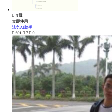

收藏
立即使用
法务AI助手

691

7

0