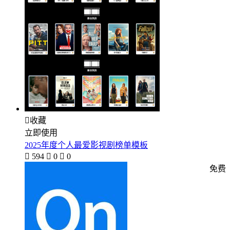

收藏
立即使用
2025年度个人最爱影视剧榜单模板

594

0

0
免费