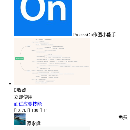
ProcessOn作图小能手

收藏
立即使用
面试应变技能

2.7k

109

11
免费
谭永斌