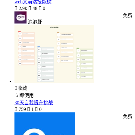
web大前端技能树

2.9k

48

0
免费
泡泡虾

收藏
立即使用
30天自我提升挑战

759

1

0
免费