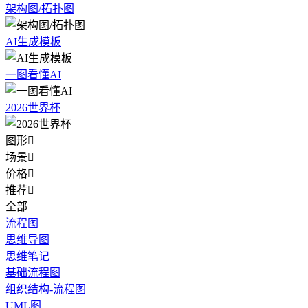
架构图/拓扑图
AI生成模板
一图看懂AI
2026世界杯
图形

场景

价格

推荐

全部
流程图
思维导图
思维笔记
基础流程图
组织结构-流程图
UML图