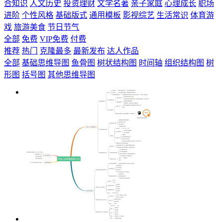
合知识
人文历史
投资理财
文学名著
亲子家庭
心理成长
职场
进阶
个性风格
基础版式
通用模板
影视综艺
生活常识
体育游
戏
旅游美食
节日节气
全部
免费
VIP免费
付费
推荐
热门
克隆最多
最新发布
达人作品
全部
基础思维导图
鱼骨图
树状结构图
时间轴
组织结构图
树
形图
括号图
其他思维导图