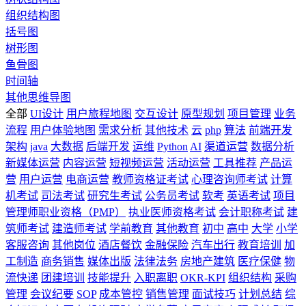
组织结构图
括号图
树形图
鱼骨图
时间轴
其他思维导图
全部
UI设计
用户旅程地图
交互设计
原型规划
项目管理
业务
流程
用户体验地图
需求分析
其他技术
云
php
算法
前端开发
架构
java
大数据
后端开发
运维
Python
AI
渠道运营
数据分析
新媒体运营
内容运营
短视频运营
活动运营
工具推荐
产品运
营
用户运营
电商运营
教师资格证考试
心理咨询师考试
计算
机考试
司法考试
研究生考试
公务员考试
软考
英语考试
项目
管理师职业资格（PMP）
执业医师资格考试
会计职称考试
建
筑师考试
建造师考试
学前教育
其他教育
初中
高中
大学
小学
客服咨询
其他岗位
酒店餐饮
金融保险
汽车出行
教育培训
加
工制造
商务销售
媒体出版
法律法务
房地产建筑
医疗保健
物
流快递
团建培训
技能提升
入职离职
OKR-KPI
组织结构
采购
管理
会议纪要
SOP
成本管控
销售管理
面试技巧
计划总结
综