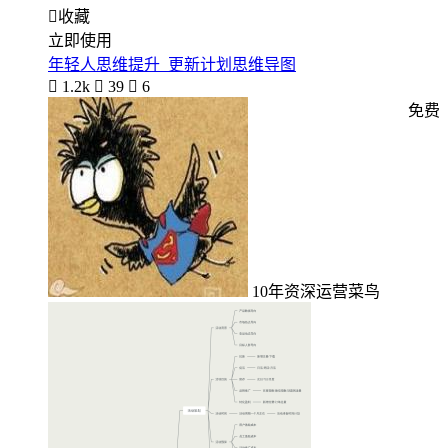

收藏
立即使用
年轻人思维提升_更新计划思维导图

1.2k

39

6
免费
10年资深运营菜鸟