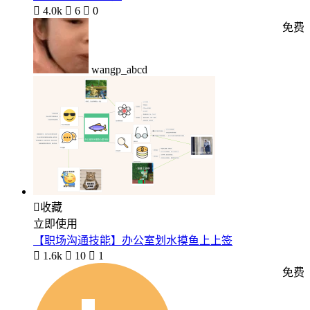

4.0k

6

0
免费
wangp_abcd

收藏
立即使用
【职场沟通技能】办公室划水摸鱼上上签

1.6k

10

1
免费