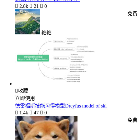

2.8k

21

0
免费
艳艳

收藏
立即使用
德雷福斯技能习得模型Dreyfus model of ski

1.4k

47

0
免费