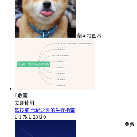
柴可扶四基

收藏
立即使用
软技能-代码之外的生存指南

1.7k

23

0
免费