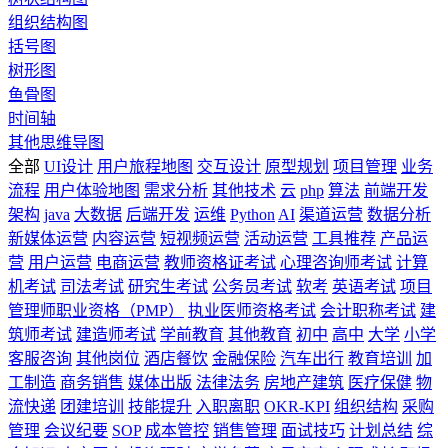
组织结构图
括号图
树形图
鱼骨图
时间轴
其他思维导图
全部
UI设计
用户旅程地图
交互设计
原型规划
项目管理
业务
流程
用户体验地图
需求分析
其他技术
云
php
算法
前端开发
架构
java
大数据
后端开发
运维
Python
AI
渠道运营
数据分析
新媒体运营
内容运营
短视频运营
活动运营
工具推荐
产品运
营
用户运营
电商运营
教师资格证考试
心理咨询师考试
计算
机考试
司法考试
研究生考试
公务员考试
软考
英语考试
项目
管理师职业资格（PMP）
执业医师资格考试
会计职称考试
建
筑师考试
建造师考试
学前教育
其他教育
初中
高中
大学
小学
客服咨询
其他岗位
酒店餐饮
金融保险
汽车出行
教育培训
加
工制造
商务销售
媒体出版
法律法务
房地产建筑
医疗保健
物
流快递
团建培训
技能提升
入职离职
OKR-KPI
组织结构
采购
管理
会议纪要
SOP
成本管控
销售管理
面试技巧
计划总结
综