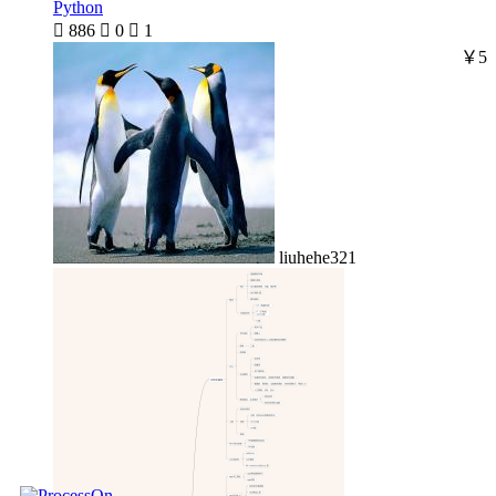
Python

886

0

1
￥5
liuhehe321