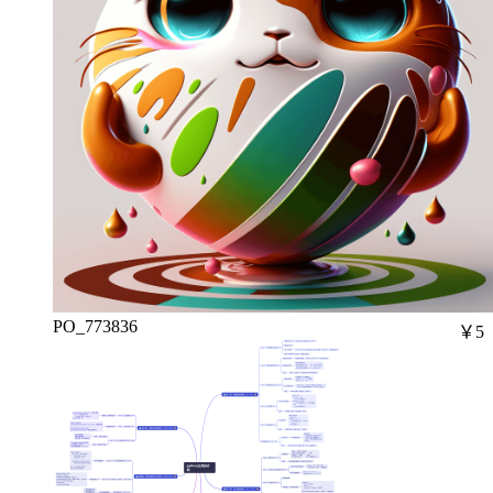
PO_773836
￥5