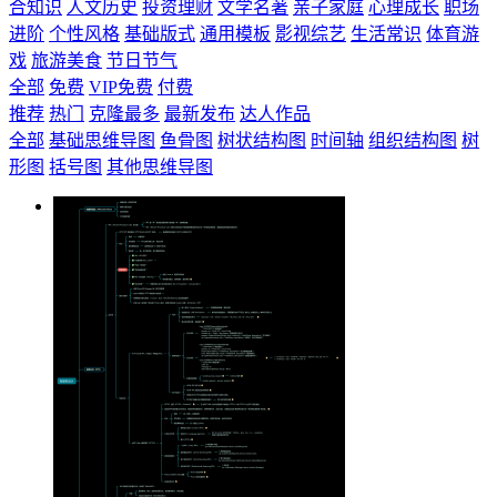
合知识
人文历史
投资理财
文学名著
亲子家庭
心理成长
职场
进阶
个性风格
基础版式
通用模板
影视综艺
生活常识
体育游
戏
旅游美食
节日节气
全部
免费
VIP免费
付费
推荐
热门
克隆最多
最新发布
达人作品
全部
基础思维导图
鱼骨图
树状结构图
时间轴
组织结构图
树
形图
括号图
其他思维导图