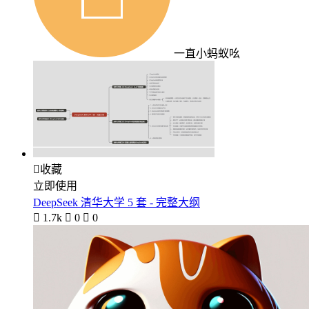
一直小蚂蚁吆

收藏
立即使用
DeepSeek 清华大学 5 套 - 完整大纲

1.7k

0

0