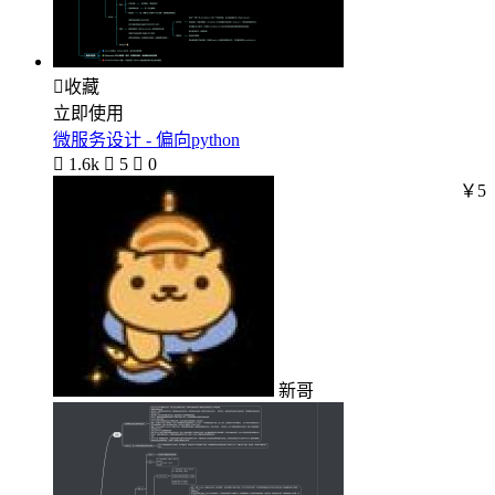

收藏
立即使用
微服务设计 - 偏向python

1.6k

5

0
￥5
新哥