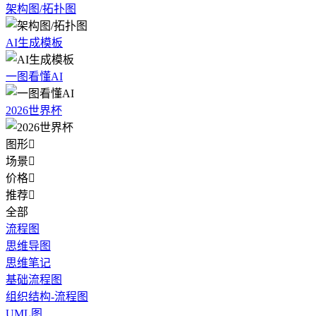
架构图/拓扑图
AI生成模板
一图看懂AI
2026世界杯
图形

场景

价格

推荐

全部
流程图
思维导图
思维笔记
基础流程图
组织结构-流程图
UML图