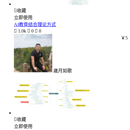

收藏
立即使用
AI教育结合理论方式

1.0k

0

0
￥5
歲月如歌

收藏
立即使用