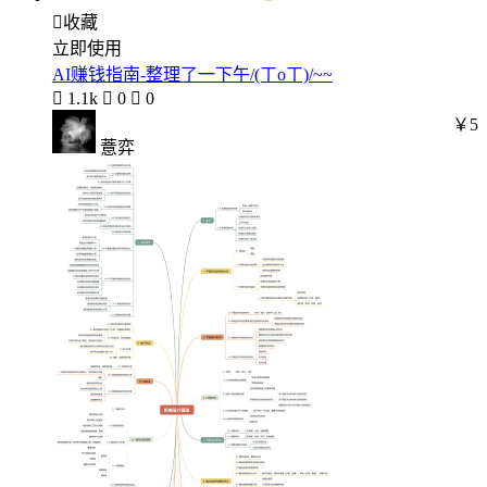

收藏
立即使用
AI赚钱指南-整理了一下午/(ㄒoㄒ)/~~

1.1k

0

0
￥5
薏弈