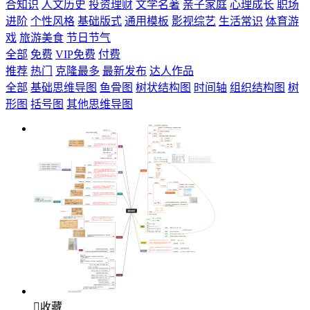
合知识
人文历史
投资理财
文学名著
亲子家庭
心理成长
职场
进阶
个性风格
基础版式
通用模板
影视综艺
生活常识
体育游
戏
旅游美食
节日节气
全部
免费
VIP免费
付费
推荐
热门
克隆最多
最新发布
达人作品
全部
基础思维导图
鱼骨图
树状结构图
时间轴
组织结构图
树
形图
括号图
其他思维导图

收藏