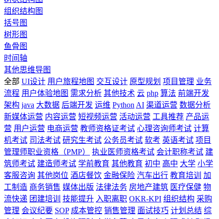
组织结构图
括号图
树形图
鱼骨图
时间轴
其他思维导图
全部
UI设计
用户旅程地图
交互设计
原型规划
项目管理
业务
流程
用户体验地图
需求分析
其他技术
云
php
算法
前端开发
架构
java
大数据
后端开发
运维
Python
AI
渠道运营
数据分析
新媒体运营
内容运营
短视频运营
活动运营
工具推荐
产品运
营
用户运营
电商运营
教师资格证考试
心理咨询师考试
计算
机考试
司法考试
研究生考试
公务员考试
软考
英语考试
项目
管理师职业资格（PMP）
执业医师资格考试
会计职称考试
建
筑师考试
建造师考试
学前教育
其他教育
初中
高中
大学
小学
客服咨询
其他岗位
酒店餐饮
金融保险
汽车出行
教育培训
加
工制造
商务销售
媒体出版
法律法务
房地产建筑
医疗保健
物
流快递
团建培训
技能提升
入职离职
OKR-KPI
组织结构
采购
管理
会议纪要
SOP
成本管控
销售管理
面试技巧
计划总结
综