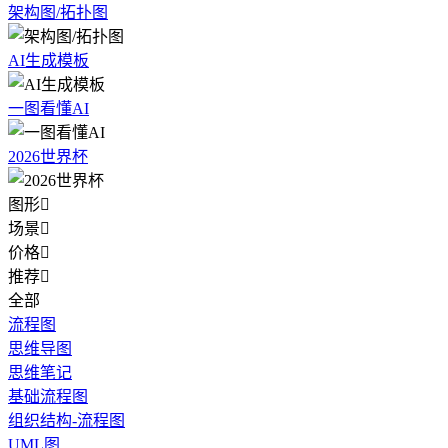
架构图/拓扑图
AI生成模板
一图看懂AI
2026世界杯
图形

场景

价格

推荐

全部
流程图
思维导图
思维笔记
基础流程图
组织结构-流程图
UML图