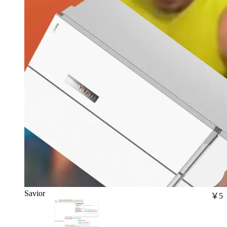
Savior
￥5