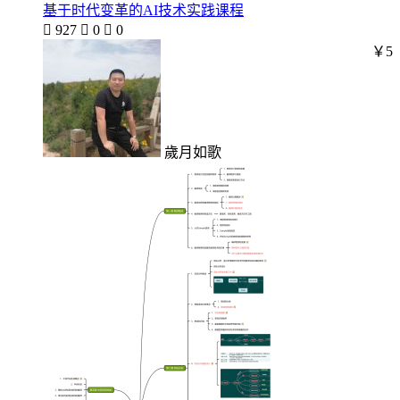
基于时代变革的AI技术实践课程

927

0

0
￥5
歲月如歌