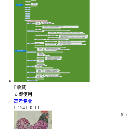

收藏
立即使用
高考专业

154

0

1
￥5