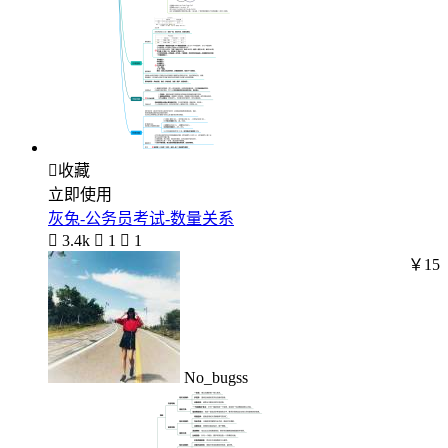

收藏
立即使用
灰兔-公务员考试-数量关系

3.4k

1

1
￥15
No_bugss