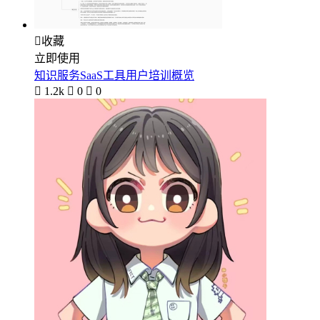

收藏
立即使用
知识服务SaaS工具用户培训概览

1.2k

0

0