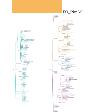
PO_jNmAiI