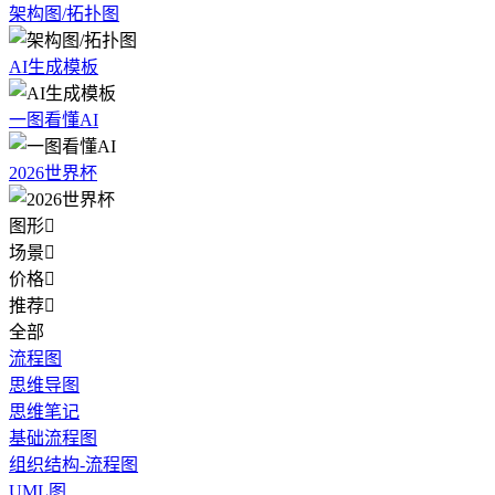
架构图/拓扑图
AI生成模板
一图看懂AI
2026世界杯
图形

场景

价格

推荐

全部
流程图
思维导图
思维笔记
基础流程图
组织结构-流程图
UML图