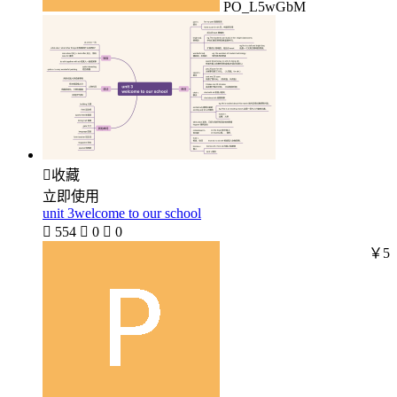
PO_L5wGbM

收藏
立即使用
unit 3welcome to our school

554

0

0
￥5