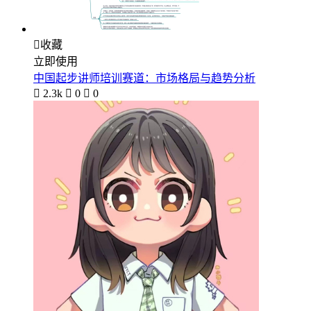

收藏
立即使用
中国起步讲师培训赛道：市场格局与趋势分析

2.3k

0

0