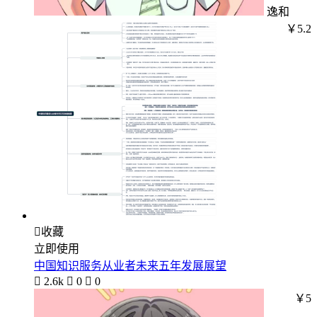
逸和
￥5.2

收藏
立即使用
中国知识服务从业者未来五年发展展望

2.6k

0

0
￥5