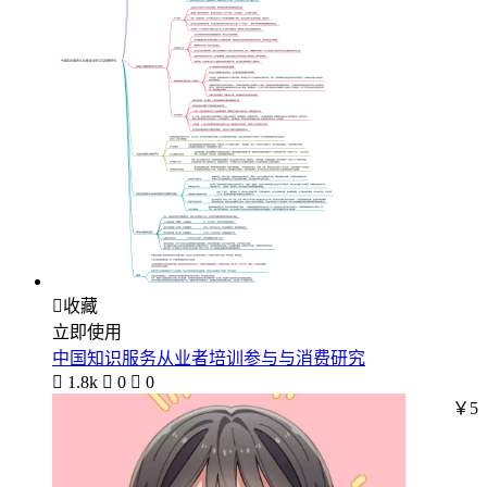

收藏
立即使用
中国知识服务从业者培训参与与消费研究

1.8k

0

0
￥5