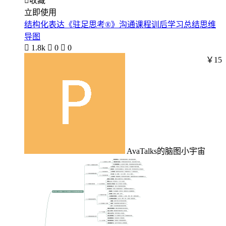

收藏
立即使用
结构化表达《驻足思考®》沟通课程训后学习总结思维
导图

1.8k

0

0
￥15
AvaTalks的脑图小宇宙