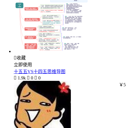

收藏
立即使用
十五五VS十四五思维导图

1.9k

0

0
￥5