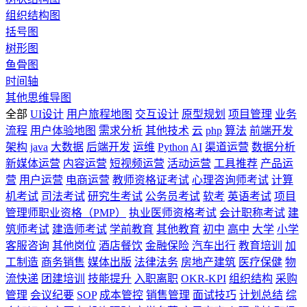
组织结构图
括号图
树形图
鱼骨图
时间轴
其他思维导图
全部
UI设计
用户旅程地图
交互设计
原型规划
项目管理
业务
流程
用户体验地图
需求分析
其他技术
云
php
算法
前端开发
架构
java
大数据
后端开发
运维
Python
AI
渠道运营
数据分析
新媒体运营
内容运营
短视频运营
活动运营
工具推荐
产品运
营
用户运营
电商运营
教师资格证考试
心理咨询师考试
计算
机考试
司法考试
研究生考试
公务员考试
软考
英语考试
项目
管理师职业资格（PMP）
执业医师资格考试
会计职称考试
建
筑师考试
建造师考试
学前教育
其他教育
初中
高中
大学
小学
客服咨询
其他岗位
酒店餐饮
金融保险
汽车出行
教育培训
加
工制造
商务销售
媒体出版
法律法务
房地产建筑
医疗保健
物
流快递
团建培训
技能提升
入职离职
OKR-KPI
组织结构
采购
管理
会议纪要
SOP
成本管控
销售管理
面试技巧
计划总结
综