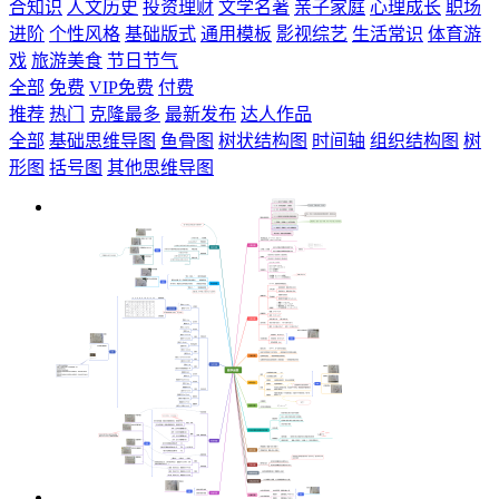
合知识
人文历史
投资理财
文学名著
亲子家庭
心理成长
职场
进阶
个性风格
基础版式
通用模板
影视综艺
生活常识
体育游
戏
旅游美食
节日节气
全部
免费
VIP免费
付费
推荐
热门
克隆最多
最新发布
达人作品
全部
基础思维导图
鱼骨图
树状结构图
时间轴
组织结构图
树
形图
括号图
其他思维导图