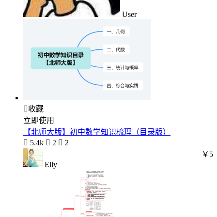
User

收藏
立即使用
【北师大版】初中数学知识梳理（目录版）

5.4k

2

2
￥5
Elly