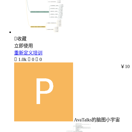

收藏
立即使用
重新定义培训

1.0k

0

0
￥10
AvaTalks的脑图小宇宙