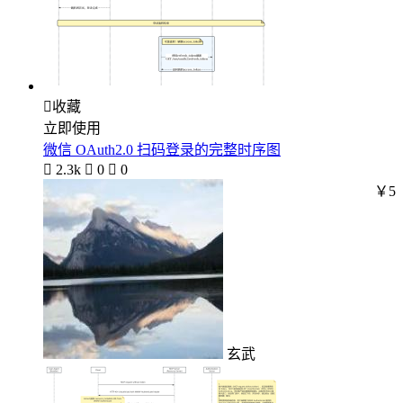

收藏
立即使用
微信 OAuth2.0 扫码登录的完整时序图

2.3k

0

0
￥5
玄武