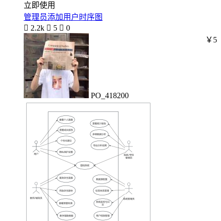
立即使用
管理员添加用户时序图

2.2k

5

0
￥5
PO_418200