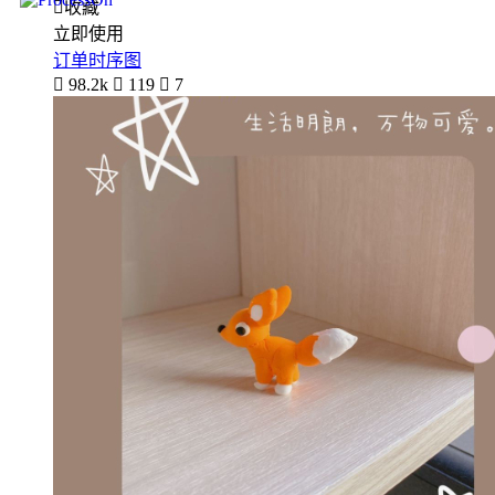

收藏
立即使用
订单时序图

98.2k

119

7