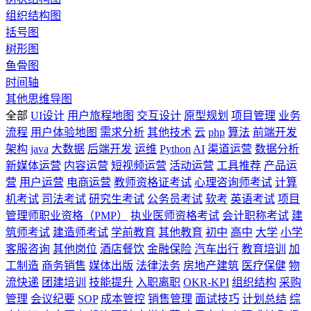
组织结构图
括号图
树形图
鱼骨图
时间轴
其他思维导图
全部
UI设计
用户旅程地图
交互设计
原型规划
项目管理
业务
流程
用户体验地图
需求分析
其他技术
云
php
算法
前端开发
架构
java
大数据
后端开发
运维
Python
AI
渠道运营
数据分析
新媒体运营
内容运营
短视频运营
活动运营
工具推荐
产品运
营
用户运营
电商运营
教师资格证考试
心理咨询师考试
计算
机考试
司法考试
研究生考试
公务员考试
软考
英语考试
项目
管理师职业资格（PMP）
执业医师资格考试
会计职称考试
建
筑师考试
建造师考试
学前教育
其他教育
初中
高中
大学
小学
客服咨询
其他岗位
酒店餐饮
金融保险
汽车出行
教育培训
加
工制造
商务销售
媒体出版
法律法务
房地产建筑
医疗保健
物
流快递
团建培训
技能提升
入职离职
OKR-KPI
组织结构
采购
管理
会议纪要
SOP
成本管控
销售管理
面试技巧
计划总结
综