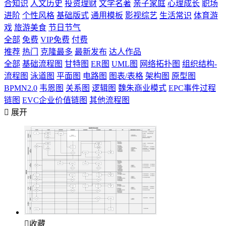
合知识
人文历史
投资理财
文学名著
亲子家庭
心理成长
职场
进阶
个性风格
基础版式
通用模板
影视综艺
生活常识
体育游
戏
旅游美食
节日节气
全部
免费
VIP免费
付费
推荐
热门
克隆最多
最新发布
达人作品
全部
基础流程图
甘特图
ER图
UML图
网络拓扑图
组织结构-
流程图
泳道图
平面图
电路图
图表/表格
架构图
原型图
BPMN2.0
韦恩图
关系图
逻辑图
魏朱商业模式
EPC事件过程
链图
EVC企业价值链图
其他流程图

展开

收藏