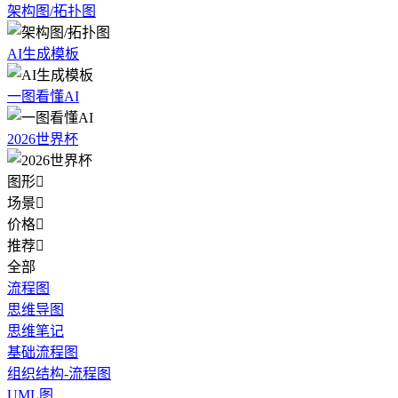
架构图/拓扑图
AI生成模板
一图看懂AI
2026世界杯
图形

场景

价格

推荐

全部
流程图
思维导图
思维笔记
基础流程图
组织结构-流程图
UML图