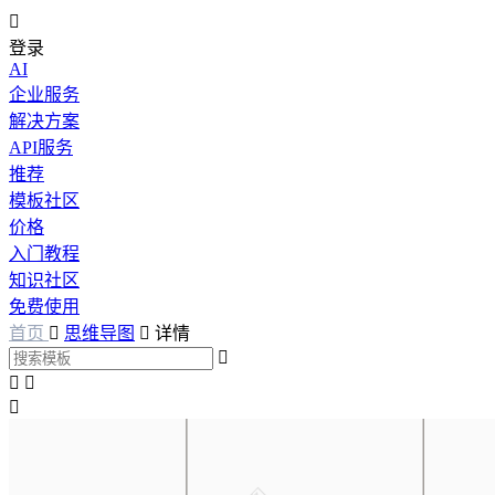

登录
AI
企业服务
解决方案
API服务
推荐
模板社区
价格
入门教程
知识社区
免费使用
首页

思维导图

详情



