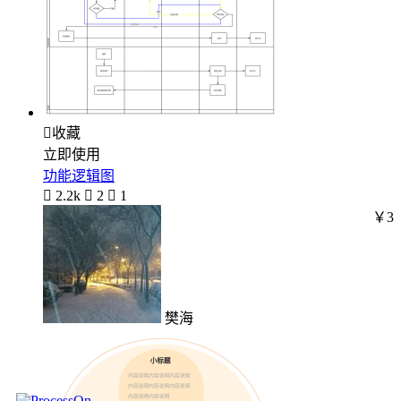

收藏
立即使用
功能逻辑图

2.2k

2

1
￥3
樊海