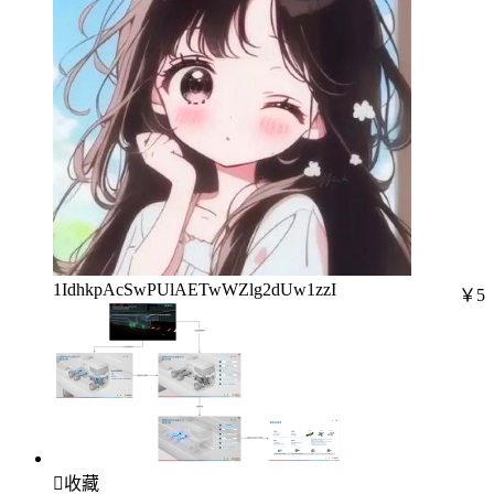
1IdhkpAcSwPUlAETwWZlg2dUw1zzI
￥5

收藏