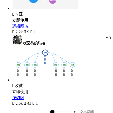

收藏
立即使用
逻辑图-A

2.2k

9

1
￥3
ଓ深巷的猫ഒ

收藏
立即使用
逻辑图

2.6k

43

1