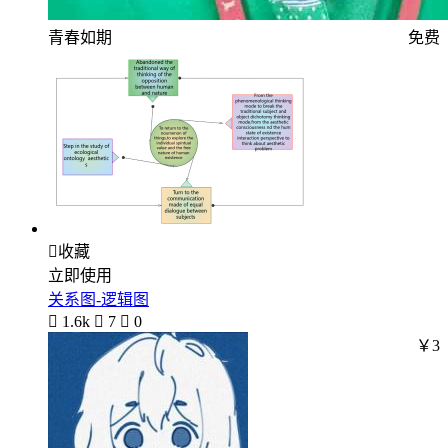
青春如期
免费

收藏
立即使用
关系图-逻辑图

1.6k

7

0
￥3