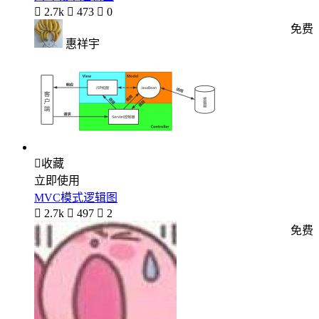

2.7k

473

0
免费
惠祥宇

收藏
立即使用
MVC模式逻辑图

2.7k

497

2
免费