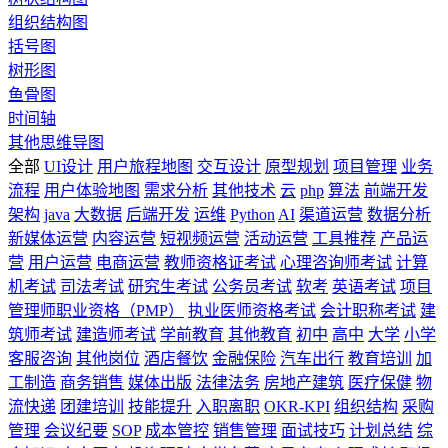
组织结构图
括号图
树形图
鱼骨图
时间轴
其他思维导图
全部
UI设计
用户旅程地图
交互设计
原型规划
项目管理
业务
流程
用户体验地图
需求分析
其他技术
云
php
算法
前端开发
架构
java
大数据
后端开发
运维
Python
AI
渠道运营
数据分析
新媒体运营
内容运营
短视频运营
活动运营
工具推荐
产品运
营
用户运营
电商运营
教师资格证考试
心理咨询师考试
计算
机考试
司法考试
研究生考试
公务员考试
软考
英语考试
项目
管理师职业资格（PMP）
执业医师资格考试
会计职称考试
建
筑师考试
建造师考试
学前教育
其他教育
初中
高中
大学
小学
客服咨询
其他岗位
酒店餐饮
金融保险
汽车出行
教育培训
加
工制造
商务销售
媒体出版
法律法务
房地产建筑
医疗保健
物
流快递
团建培训
技能提升
入职离职
OKR-KPI
组织结构
采购
管理
会议纪要
SOP
成本管控
销售管理
面试技巧
计划总结
综