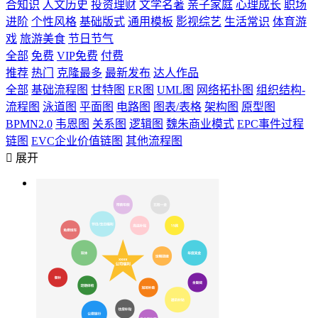
合知识
人文历史
投资理财
文学名著
亲子家庭
心理成长
职场
进阶
个性风格
基础版式
通用模板
影视综艺
生活常识
体育游
戏
旅游美食
节日节气
全部
免费
VIP免费
付费
推荐
热门
克隆最多
最新发布
达人作品
全部
基础流程图
甘特图
ER图
UML图
网络拓扑图
组织结构-
流程图
泳道图
平面图
电路图
图表/表格
架构图
原型图
BPMN2.0
韦恩图
关系图
逻辑图
魏朱商业模式
EPC事件过程
链图
EVC企业价值链图
其他流程图

展开