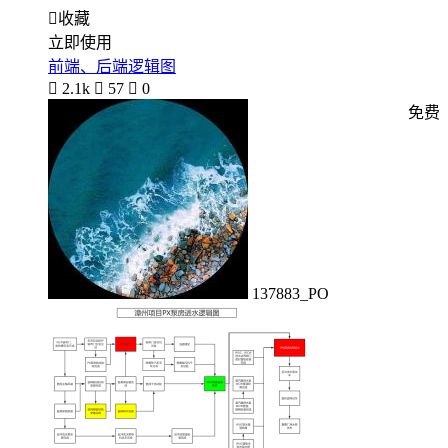

收藏
立即使用
前端、后端逻辑图

2.1k

57

0
免费
137883_PO