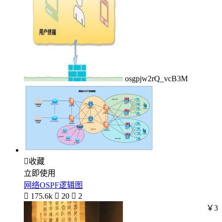
osgpjw2rQ_vcB3M

收藏
立即使用
网络OSPF逻辑图

175.6k

20

2
￥3