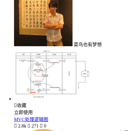
菜鸟也有梦想

收藏
立即使用
MVC处理逻辑图

2.8k

271

0