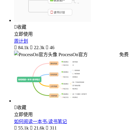

收藏
立即使用
周计划

84.1k

22.3k

46
ProcessOn官方
免费

收藏
立即使用
如何阅读一本书-读书笔记

55.1k

21.6k

311