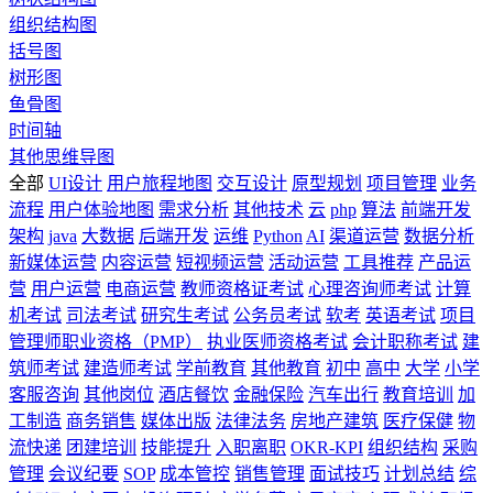
组织结构图
括号图
树形图
鱼骨图
时间轴
其他思维导图
全部
UI设计
用户旅程地图
交互设计
原型规划
项目管理
业务
流程
用户体验地图
需求分析
其他技术
云
php
算法
前端开发
架构
java
大数据
后端开发
运维
Python
AI
渠道运营
数据分析
新媒体运营
内容运营
短视频运营
活动运营
工具推荐
产品运
营
用户运营
电商运营
教师资格证考试
心理咨询师考试
计算
机考试
司法考试
研究生考试
公务员考试
软考
英语考试
项目
管理师职业资格（PMP）
执业医师资格考试
会计职称考试
建
筑师考试
建造师考试
学前教育
其他教育
初中
高中
大学
小学
客服咨询
其他岗位
酒店餐饮
金融保险
汽车出行
教育培训
加
工制造
商务销售
媒体出版
法律法务
房地产建筑
医疗保健
物
流快递
团建培训
技能提升
入职离职
OKR-KPI
组织结构
采购
管理
会议纪要
SOP
成本管控
销售管理
面试技巧
计划总结
综