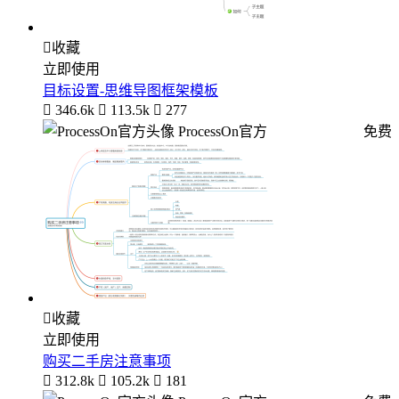

收藏
立即使用
目标设置-思维导图框架模板

346.6k

113.5k

277
ProcessOn官方
免费

收藏
立即使用
购买二手房注意事项

312.8k

105.2k

181