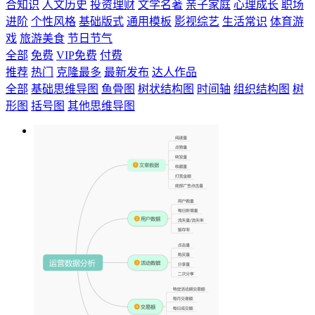
合知识
人文历史
投资理财
文学名著
亲子家庭
心理成长
职场
进阶
个性风格
基础版式
通用模板
影视综艺
生活常识
体育游
戏
旅游美食
节日节气
全部
免费
VIP免费
付费
推荐
热门
克隆最多
最新发布
达人作品
全部
基础思维导图
鱼骨图
树状结构图
时间轴
组织结构图
树
形图
括号图
其他思维导图