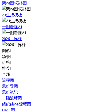
架构图/拓扑图
AI生成模板
一图看懂AI
2026世界杯
图形

场景

价格

推荐

全部
流程图
思维导图
思维笔记
基础流程图
组织结构-流程图
UML图