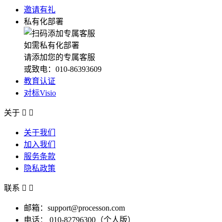
邀请有礼
私有化部署
如需私有化部署
请添加您的专属客服
或致电：010-86393609
教育认证
对标Visio
关于


关于我们
加入我们
服务条款
隐私政策
联系


邮箱：support@processon.com
电话：
010-82796300（个人版）