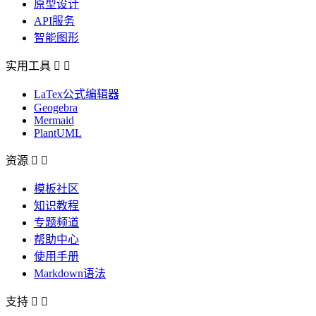
原型设计
API服务
智能图形
实用工具


LaTex公式编辑器
Geogebra
Mermaid
PlantUML
资源


模板社区
知识教程
专题频道
帮助中心
使用手册
Markdown语法
支持

