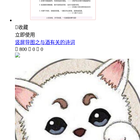

收藏
立即使用
竖屏导图之与酒有关的诗词

800

0

0