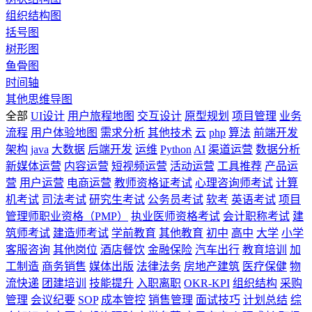
组织结构图
括号图
树形图
鱼骨图
时间轴
其他思维导图
全部
UI设计
用户旅程地图
交互设计
原型规划
项目管理
业务
流程
用户体验地图
需求分析
其他技术
云
php
算法
前端开发
架构
java
大数据
后端开发
运维
Python
AI
渠道运营
数据分析
新媒体运营
内容运营
短视频运营
活动运营
工具推荐
产品运
营
用户运营
电商运营
教师资格证考试
心理咨询师考试
计算
机考试
司法考试
研究生考试
公务员考试
软考
英语考试
项目
管理师职业资格（PMP）
执业医师资格考试
会计职称考试
建
筑师考试
建造师考试
学前教育
其他教育
初中
高中
大学
小学
客服咨询
其他岗位
酒店餐饮
金融保险
汽车出行
教育培训
加
工制造
商务销售
媒体出版
法律法务
房地产建筑
医疗保健
物
流快递
团建培训
技能提升
入职离职
OKR-KPI
组织结构
采购
管理
会议纪要
SOP
成本管控
销售管理
面试技巧
计划总结
综