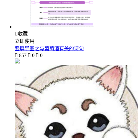

收藏
立即使用
竖屏导图之与葡萄酒有关的诗句

857

0

0