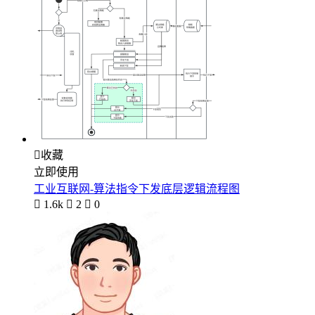

收藏
立即使用
工业互联网-算法指令下发底层逻辑流程图

1.6k

2

0