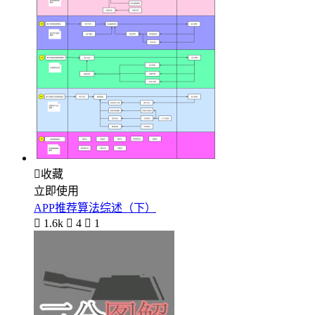

收藏
立即使用
APP推荐算法综述（下）

1.6k

4

1