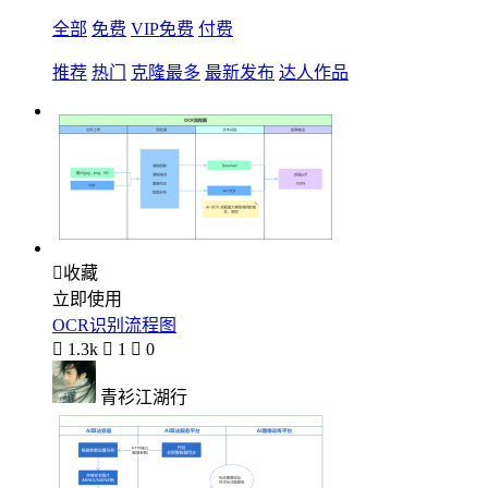
全部
免费
VIP免费
付费
推荐
热门
克隆最多
最新发布
达人作品

收藏
立即使用
OCR识别流程图

1.3k

1

0
青衫江湖行