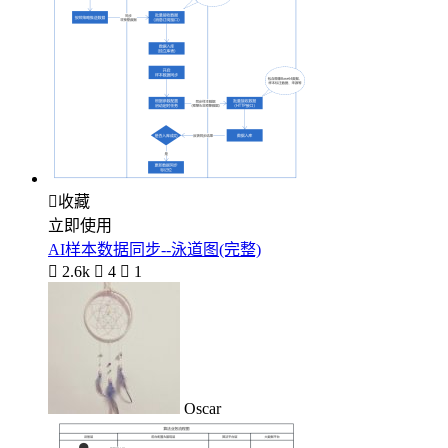

收藏
立即使用
AI样本数据同步--泳道图(完整)

2.6k

4

1
Oscar