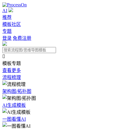
AI
推荐
模板社区
专题
登录
免费注册

模板专题
查看更多
流程梳理
架构图/拓扑图
AI生成模板
一图看懂AI