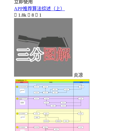
立即使用
APP推荐算法综述（上）

1.8k

8

1
炎凉