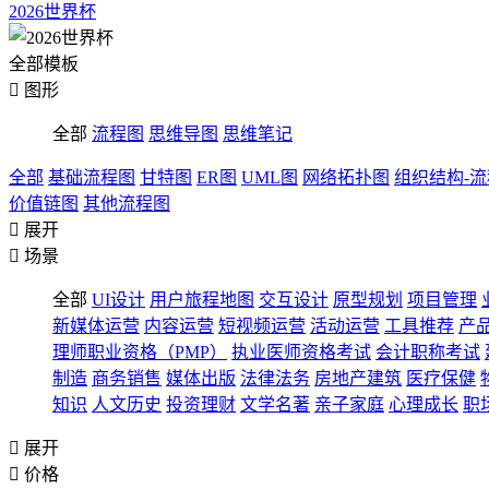
2026世界杯
全部模板

图形
全部
流程图
思维导图
思维笔记
全部
基础流程图
甘特图
ER图
UML图
网络拓扑图
组织结构-
价值链图
其他流程图

展开

场景
全部
UI设计
用户旅程地图
交互设计
原型规划
项目管理
新媒体运营
内容运营
短视频运营
活动运营
工具推荐
产
理师职业资格（PMP）
执业医师资格考试
会计职称考试
制造
商务销售
媒体出版
法律法务
房地产建筑
医疗保健
知识
人文历史
投资理财
文学名著
亲子家庭
心理成长
职

展开

价格