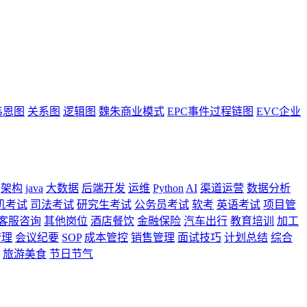
韦恩图
关系图
逻辑图
魏朱商业模式
EPC事件过程链图
EVC企业
架构
java
大数据
后端开发
运维
Python
AI
渠道运营
数据分析
机考试
司法考试
研究生考试
公务员考试
软考
英语考试
项目管
客服咨询
其他岗位
酒店餐饮
金融保险
汽车出行
教育培训
加工
管理
会议纪要
SOP
成本管控
销售管理
面试技巧
计划总结
综合
旅游美食
节日节气