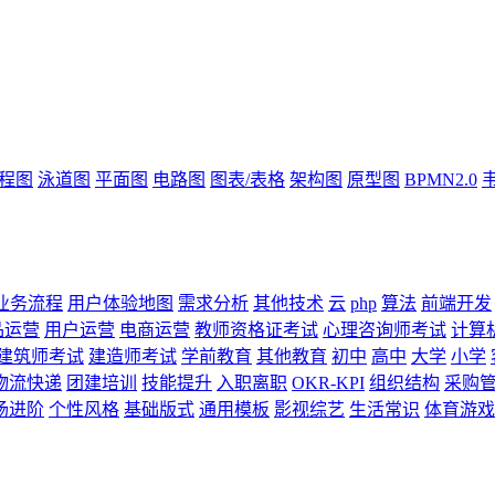
流程图
泳道图
平面图
电路图
图表/表格
架构图
原型图
BPMN2.0
业务流程
用户体验地图
需求分析
其他技术
云
php
算法
前端开发
品运营
用户运营
电商运营
教师资格证考试
心理咨询师考试
计算
建筑师考试
建造师考试
学前教育
其他教育
初中
高中
大学
小学
物流快递
团建培训
技能提升
入职离职
OKR-KPI
组织结构
采购
场进阶
个性风格
基础版式
通用模板
影视综艺
生活常识
体育游戏