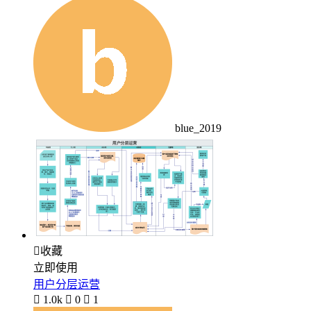
blue_2019

收藏
立即使用
用户分层运营

1.0k

0

1