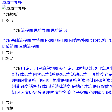
2026世界杯
全部模板

图形
全部
流程图
思维导图
思维笔记
全部
基础流程图
甘特图
ER图
UML图
网络拓扑图
组织结构-
价值链图
其他流程图

展开

场景
全部
UI设计
用户旅程地图
交互设计
原型规划
项目管理
新媒体运营
内容运营
短视频运营
活动运营
工具推荐
产
理师职业资格（PMP）
执业医师资格考试
会计职称考试
制造
商务销售
媒体出版
法律法务
房地产建筑
医疗保健
知识
人文历史
投资理财
文学名著
亲子家庭
心理成长
职

展开

价格