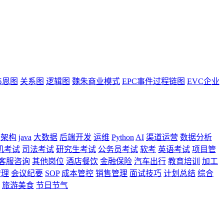
韦恩图
关系图
逻辑图
魏朱商业模式
EPC事件过程链图
EVC企业
架构
java
大数据
后端开发
运维
Python
AI
渠道运营
数据分析
机考试
司法考试
研究生考试
公务员考试
软考
英语考试
项目管
客服咨询
其他岗位
酒店餐饮
金融保险
汽车出行
教育培训
加工
管理
会议纪要
SOP
成本管控
销售管理
面试技巧
计划总结
综合
旅游美食
节日节气