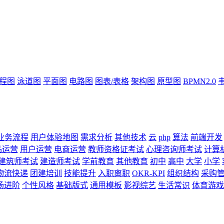
流程图
泳道图
平面图
电路图
图表/表格
架构图
原型图
BPMN2.0
业务流程
用户体验地图
需求分析
其他技术
云
php
算法
前端开发
品运营
用户运营
电商运营
教师资格证考试
心理咨询师考试
计算
建筑师考试
建造师考试
学前教育
其他教育
初中
高中
大学
小学
物流快递
团建培训
技能提升
入职离职
OKR-KPI
组织结构
采购
场进阶
个性风格
基础版式
通用模板
影视综艺
生活常识
体育游戏