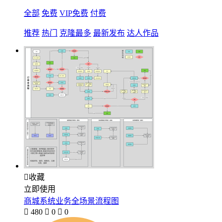
全部
免费
VIP免费
付费
推荐
热门
克隆最多
最新发布
达人作品

收藏
立即使用
商城系统业务全场景流程图

480

0

0