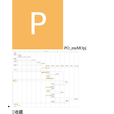
PO_muMOpj

收藏