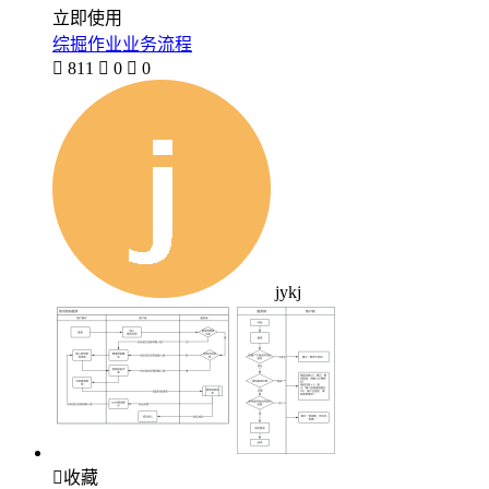
立即使用
综掘作业业务流程

811

0

0
jykj

收藏