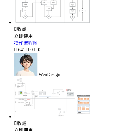

收藏
立即使用
操作流程图

641

0

0
WenDesign

收藏
立即使用