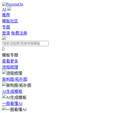
AI
推荐
模板社区
专题
登录
免费注册

模板专题
查看更多
流程梳理
架构图/拓扑图
AI生成模板
一图看懂AI