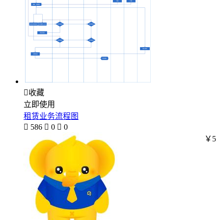

收藏
立即使用
租赁业务流程图

586

0

0
￥5