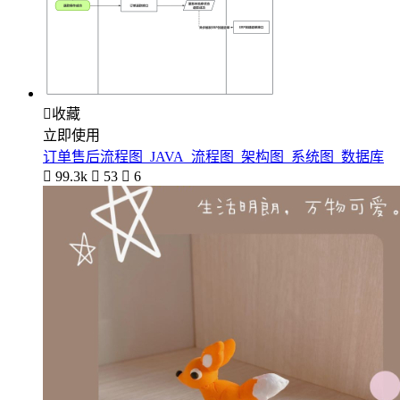

收藏
立即使用
订单售后流程图_JAVA_流程图_架构图_系统图_数据库

99.3k

53

6