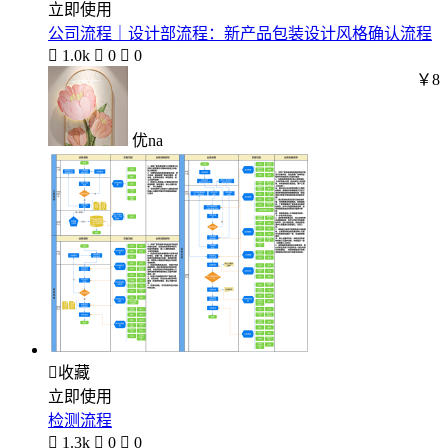
立即使用
公司流程｜设计部流程：新产品包装设计风格确认流程

1.0k

0

0
￥8
优na

收藏
立即使用
检测流程

1.3k

0

0