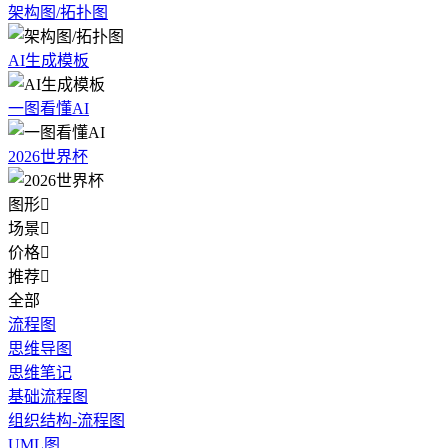
架构图/拓扑图
AI生成模板
一图看懂AI
2026世界杯
图形

场景

价格

推荐

全部
流程图
思维导图
思维笔记
基础流程图
组织结构-流程图
UML图