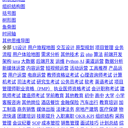
组织结构图
括号图
树形图
鱼骨图
时间轴
其他思维导图
全部
UI设计
用户旅程地图
交互设计
原型规划
项目管理
业务
流程
用户体验地图
需求分析
其他技术
云
php
算法
前端开发
架构
java
大数据
后端开发
运维
Python
AI
渠道运营
数据分析
新媒体运营
内容运营
短视频运营
活动运营
工具推荐
产品运
营
用户运营
电商运营
教师资格证考试
心理咨询师考试
计算
机考试
司法考试
研究生考试
公务员考试
软考
英语考试
项目
管理师职业资格（PMP）
执业医师资格考试
会计职称考试
建
筑师考试
建造师考试
学前教育
其他教育
初中
高中
大学
小学
客服咨询
其他岗位
酒店餐饮
金融保险
汽车出行
教育培训
加
工制造
商务销售
媒体出版
法律法务
房地产建筑
医疗保健
物
流快递
团建培训
技能提升
入职离职
OKR-KPI
组织结构
采购
管理
会议纪要
SOP
成本管控
销售管理
面试技巧
计划总结
综