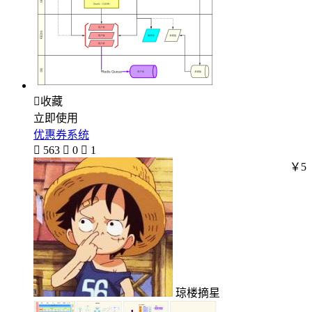

收藏
立即使用
优惠券系统

563

0

1
￥5
琼楼摘星