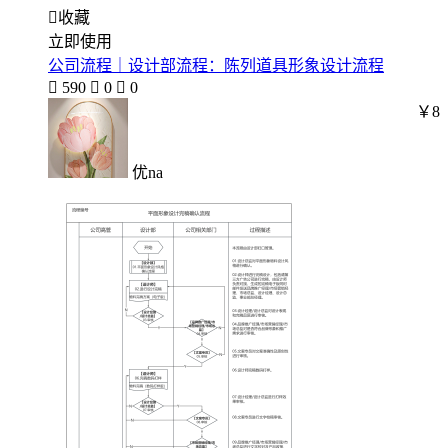

收藏
立即使用
公司流程｜设计部流程：陈列道具形象设计流程

590

0

0
￥8
优na