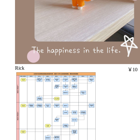
Rick
￥10