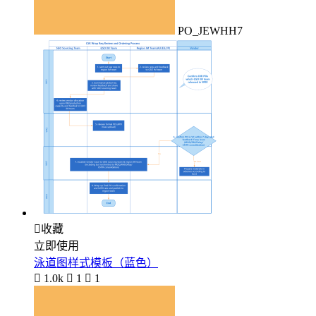
PO_JEWHH7

收藏
立即使用
泳道图样式模板（蓝色）

1.0k

1

1