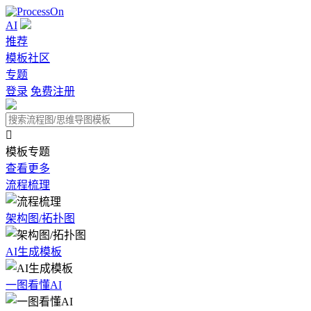
AI
推荐
模板社区
专题
登录
免费注册

模板专题
查看更多
流程梳理
架构图/拓扑图
AI生成模板
一图看懂AI