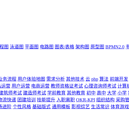
流程图
泳道图
平面图
电路图
图表/表格
架构图
原型图
BPMN2.0
业务流程
用户体验地图
需求分析
其他技术
云
php
算法
前端开发
品运营
用户运营
电商运营
教师资格证考试
心理咨询师考试
计算
建筑师考试
建造师考试
学前教育
其他教育
初中
高中
大学
小学
物流快递
团建培训
技能提升
入职离职
OKR-KPI
组织结构
采购
场进阶
个性风格
基础版式
通用模板
影视综艺
生活常识
体育游戏