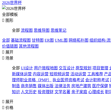
2026世界杯
全部模板

图形
全部
流程图
思维导图
思维笔记
全部
基础流程图
甘特图
ER图
UML图
网络拓扑图
组织结构-
价值链图
其他流程图

展开

场景
全部
UI设计
用户旅程地图
交互设计
原型规划
项目管理
新媒体运营
内容运营
短视频运营
活动运营
工具推荐
产
理师职业资格（PMP）
执业医师资格考试
会计职称考试
制造
商务销售
媒体出版
法律法务
房地产建筑
医疗保健
知识
人文历史
投资理财
文学名著
亲子家庭
心理成长
职

展开

价格