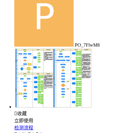
PO_7FlwM8

收藏
立即使用
检测流程