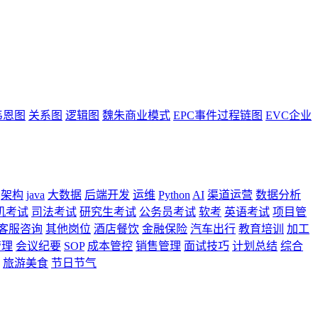
韦恩图
关系图
逻辑图
魏朱商业模式
EPC事件过程链图
EVC企业
架构
java
大数据
后端开发
运维
Python
AI
渠道运营
数据分析
机考试
司法考试
研究生考试
公务员考试
软考
英语考试
项目管
客服咨询
其他岗位
酒店餐饮
金融保险
汽车出行
教育培训
加工
管理
会议纪要
SOP
成本管控
销售管理
面试技巧
计划总结
综合
旅游美食
节日节气