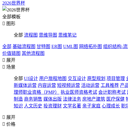
2026世界杯
全部模板

图形
全部
流程图
思维导图
思维笔记
全部
基础流程图
甘特图
ER图
UML图
网络拓扑图
组织结构-
价值链图
其他流程图

展开

场景
全部
UI设计
用户旅程地图
交互设计
原型规划
项目管理
新媒体运营
内容运营
短视频运营
活动运营
工具推荐
产
理师职业资格（PMP）
执业医师资格考试
会计职称考试
制造
商务销售
媒体出版
法律法务
房地产建筑
医疗保健
知识
人文历史
投资理财
文学名著
亲子家庭
心理成长
职

展开

价格