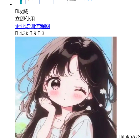

收藏
立即使用
企业培训流程图

4.3k

9

3
1IdhkpAc