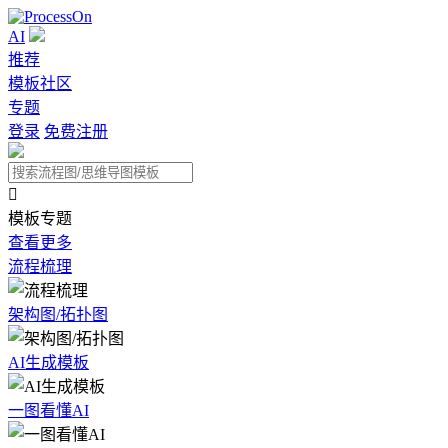
AI
推荐
模板社区
专题
登录
免费注册

模板专题
查看更多
流程梳理
架构图/拓扑图
AI生成模板
一图看懂AI