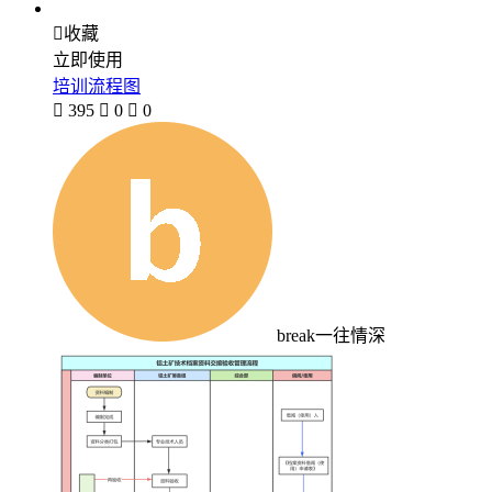

收藏
立即使用
培训流程图

395

0

0
break一往情深