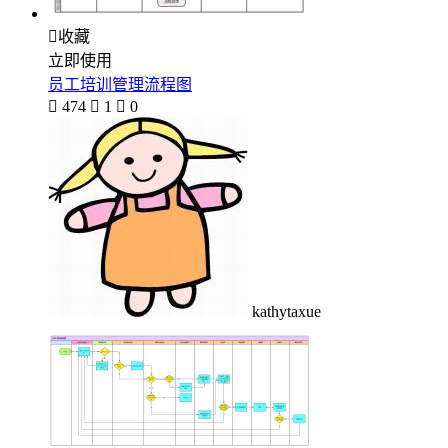

收藏
立即使用
员工培训管理流程图

474

1

0
kathytaxue