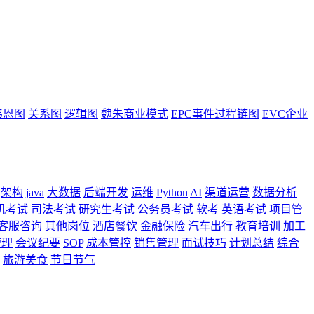
韦恩图
关系图
逻辑图
魏朱商业模式
EPC事件过程链图
EVC企业
架构
java
大数据
后端开发
运维
Python
AI
渠道运营
数据分析
机考试
司法考试
研究生考试
公务员考试
软考
英语考试
项目管
客服咨询
其他岗位
酒店餐饮
金融保险
汽车出行
教育培训
加工
管理
会议纪要
SOP
成本管控
销售管理
面试技巧
计划总结
综合
旅游美食
节日节气