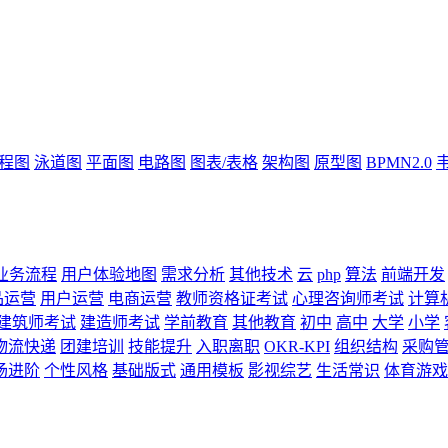
流程图
泳道图
平面图
电路图
图表/表格
架构图
原型图
BPMN2.0
业务流程
用户体验地图
需求分析
其他技术
云
php
算法
前端开发
品运营
用户运营
电商运营
教师资格证考试
心理咨询师考试
计算
建筑师考试
建造师考试
学前教育
其他教育
初中
高中
大学
小学
物流快递
团建培训
技能提升
入职离职
OKR-KPI
组织结构
采购
场进阶
个性风格
基础版式
通用模板
影视综艺
生活常识
体育游戏