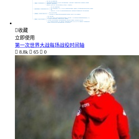

收藏
立即使用
第一次世界大战每场战役时间轴

8.8k

65

0