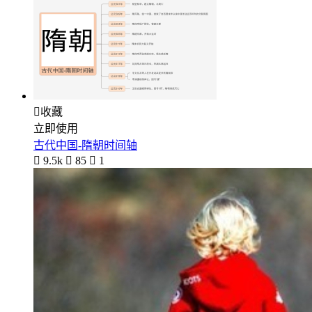

收藏
立即使用
古代中国-隋朝时间轴

9.5k

85

1