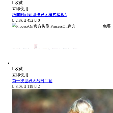

收藏
立即使用
横向时间轴思维导图样式模板3

2.8k

452

0
ProcessOn官方
免费

收藏
立即使用
第一次世界大战时间轴

8.0k

119

2