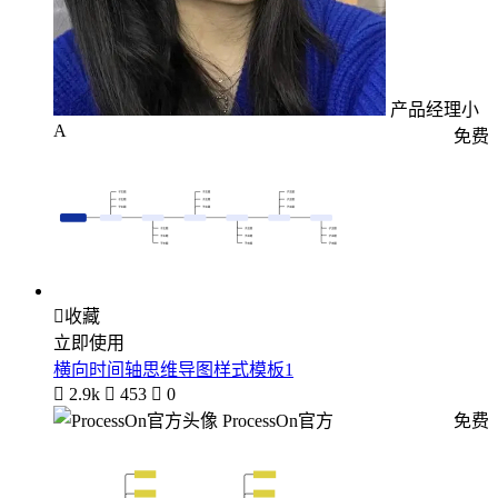
产品经理小
A
免费

收藏
立即使用
横向时间轴思维导图样式模板1

2.9k

453

0
ProcessOn官方
免费