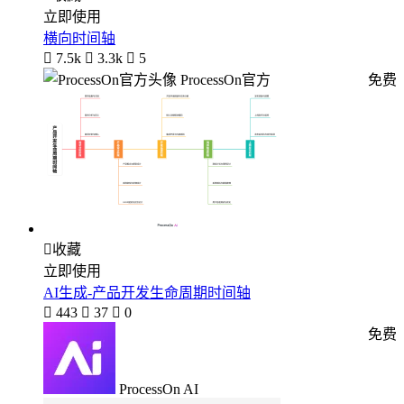
立即使用
横向时间轴

7.5k

3.3k

5
ProcessOn官方
免费

收藏
立即使用
AI生成-产品开发生命周期时间轴

443

37

0
免费
ProcessOn AI