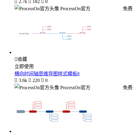

2.7k

182

0
ProcessOn官方
免费

收藏
立即使用
横向时间轴思维导图样式模板8

3.6k

220

0
ProcessOn官方
免费