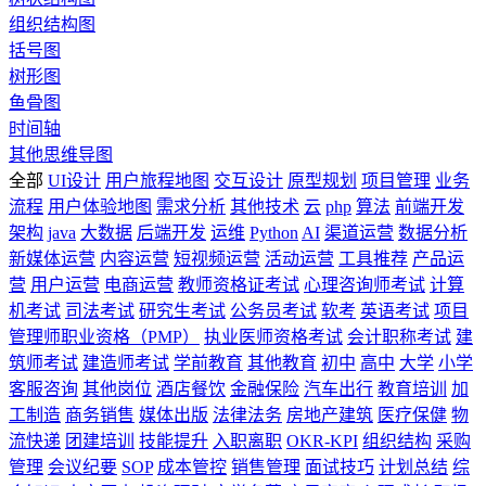
组织结构图
括号图
树形图
鱼骨图
时间轴
其他思维导图
全部
UI设计
用户旅程地图
交互设计
原型规划
项目管理
业务
流程
用户体验地图
需求分析
其他技术
云
php
算法
前端开发
架构
java
大数据
后端开发
运维
Python
AI
渠道运营
数据分析
新媒体运营
内容运营
短视频运营
活动运营
工具推荐
产品运
营
用户运营
电商运营
教师资格证考试
心理咨询师考试
计算
机考试
司法考试
研究生考试
公务员考试
软考
英语考试
项目
管理师职业资格（PMP）
执业医师资格考试
会计职称考试
建
筑师考试
建造师考试
学前教育
其他教育
初中
高中
大学
小学
客服咨询
其他岗位
酒店餐饮
金融保险
汽车出行
教育培训
加
工制造
商务销售
媒体出版
法律法务
房地产建筑
医疗保健
物
流快递
团建培训
技能提升
入职离职
OKR-KPI
组织结构
采购
管理
会议纪要
SOP
成本管控
销售管理
面试技巧
计划总结
综