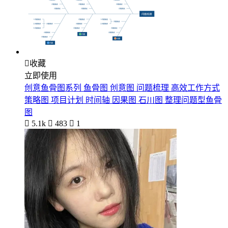

收藏
立即使用
创意鱼骨图系列 鱼骨图 创意图 问题梳理 高效工作方式
策略图 项目计划 时间轴 因果图 石川图 整理问题型鱼骨
图

5.1k

483

1