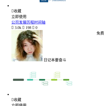

收藏
立即使用
公司发展历程时间轴

3.0k

198

0
免费
日记本要奋斗

收藏
立即使用