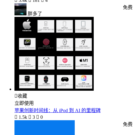

3.4k

181

4
免费
胖多了

收藏
立即使用
苹果创新时间线：从 iPod 到 AI 的里程碑

1.5k

3

0
免费