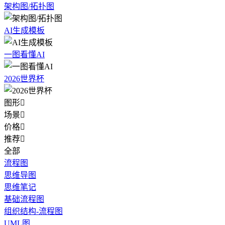
架构图/拓扑图
AI生成模板
一图看懂AI
2026世界杯
图形

场景

价格

推荐

全部
流程图
思维导图
思维笔记
基础流程图
组织结构-流程图
UML图