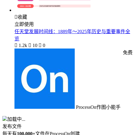

收藏
立即使用
任天堂发展时间线：1889年～2025年历史与重要事件全
览

1.2k

10

0
免费
ProcessOn作图小能手
加载中...
发布文件
每天有
100,000+
文件在ProcessOn创建