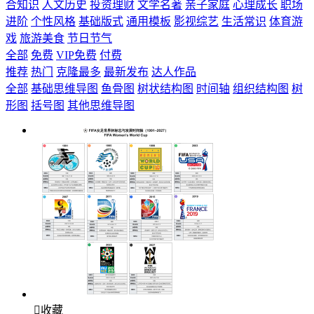
合知识
人文历史
投资理财
文学名著
亲子家庭
心理成长
职场
进阶
个性风格
基础版式
通用模板
影视综艺
生活常识
体育游
戏
旅游美食
节日节气
全部
免费
VIP免费
付费
推荐
热门
克隆最多
最新发布
达人作品
全部
基础思维导图
鱼骨图
树状结构图
时间轴
组织结构图
树
形图
括号图
其他思维导图

收藏