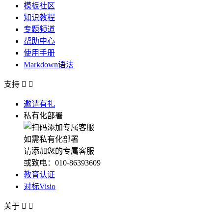
模板社区
知识教程
专题频道
帮助中心
使用手册
Markdown语法
支持


邀请有礼
私有化部署
如需私有化部署
请添加您的专属客服
或致电：010-86393609
教育认证
对标Visio
关于

