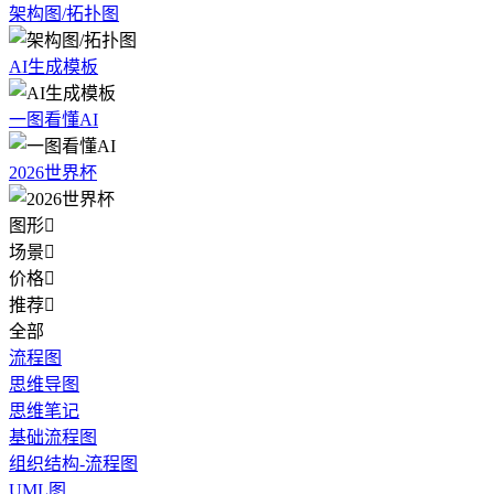
架构图/拓扑图
AI生成模板
一图看懂AI
2026世界杯
图形

场景

价格

推荐

全部
流程图
思维导图
思维笔记
基础流程图
组织结构-流程图
UML图