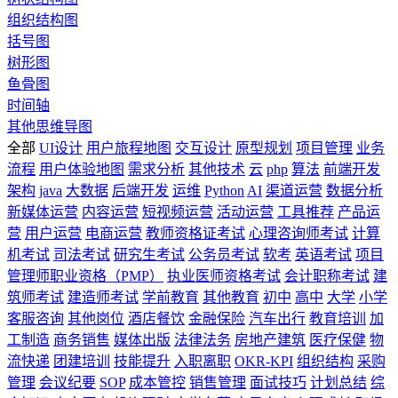
组织结构图
括号图
树形图
鱼骨图
时间轴
其他思维导图
全部
UI设计
用户旅程地图
交互设计
原型规划
项目管理
业务
流程
用户体验地图
需求分析
其他技术
云
php
算法
前端开发
架构
java
大数据
后端开发
运维
Python
AI
渠道运营
数据分析
新媒体运营
内容运营
短视频运营
活动运营
工具推荐
产品运
营
用户运营
电商运营
教师资格证考试
心理咨询师考试
计算
机考试
司法考试
研究生考试
公务员考试
软考
英语考试
项目
管理师职业资格（PMP）
执业医师资格考试
会计职称考试
建
筑师考试
建造师考试
学前教育
其他教育
初中
高中
大学
小学
客服咨询
其他岗位
酒店餐饮
金融保险
汽车出行
教育培训
加
工制造
商务销售
媒体出版
法律法务
房地产建筑
医疗保健
物
流快递
团建培训
技能提升
入职离职
OKR-KPI
组织结构
采购
管理
会议纪要
SOP
成本管控
销售管理
面试技巧
计划总结
综