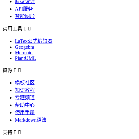
原型设计
API服务
智能图形
实用工具


LaTex公式编辑器
Geogebra
Mermaid
PlantUML
资源


模板社区
知识教程
专题频道
帮助中心
使用手册
Markdown语法
支持

