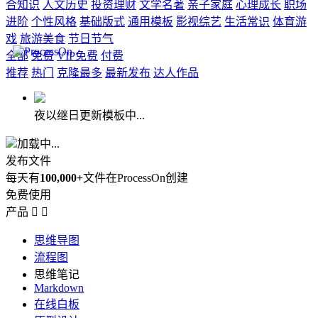
合知识
人文历史
投资理财
文学名著
亲子家庭
心理成长
职场
进阶
个性风格
基础版式
通用模板
影视综艺
生活常识
体育游
戏
旅游美食
节日节气
全部
免费
VIP免费
付费
推荐
热门
克隆最多
最新发布
达人作品
夜以继日更新模板中...
加载中...
发布文件
每天有
100,000+
文件在ProcessOn创建
免费使用
产品


思维导图
流程图
思维笔记
Markdown
在线白板