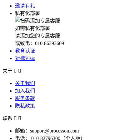
邀请有礼
私有化部署
如需私有化部署
请添加您的专属客服
或致电：010-86393609
教育认证
对标Visio
关于


关于我们
加入我们
服务条款
隐私政策
联系


邮箱：support@processon.com
电话：
010-82796300（个人版）