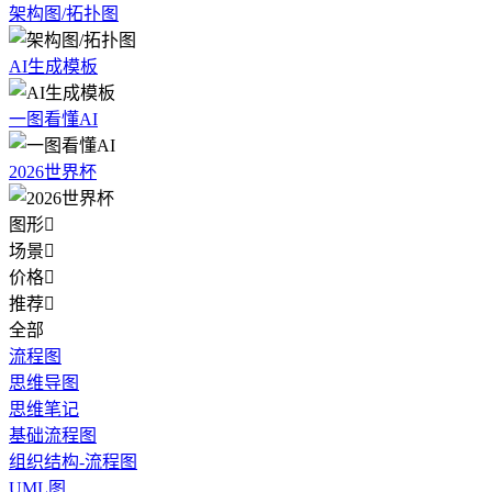
架构图/拓扑图
AI生成模板
一图看懂AI
2026世界杯
图形

场景

价格

推荐

全部
流程图
思维导图
思维笔记
基础流程图
组织结构-流程图
UML图