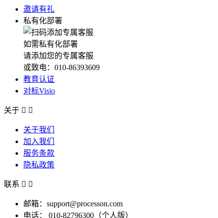
邀请有礼
私有化部署
如需私有化部署
请添加您的专属客服
或致电：010-86393609
教育认证
对标Visio
关于


关于我们
加入我们
服务条款
隐私政策
联系


邮箱：support@processon.com
电话：
010-82796300（个人版）