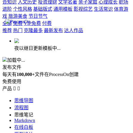
合知识
人文历史
投资理财
文学名著
亲子家庭
心理成长
职场
进阶
个性风格
基础版式
通用模板
影视综艺
生活常识
体育游
戏
旅游美食
节日节气
全部
免费
VIP免费
付费
推荐
热门
克隆最多
最新发布
达人作品
夜以继日更新模板中...
加载中...
发布文件
每天有
100,000+
文件在ProcessOn创建
免费使用
产品


思维导图
流程图
思维笔记
Markdown
在线白板