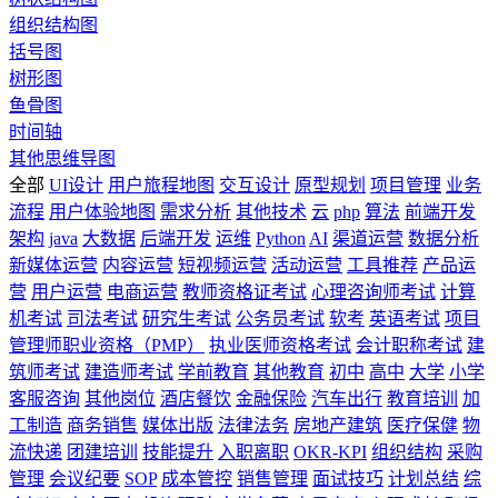
组织结构图
括号图
树形图
鱼骨图
时间轴
其他思维导图
全部
UI设计
用户旅程地图
交互设计
原型规划
项目管理
业务
流程
用户体验地图
需求分析
其他技术
云
php
算法
前端开发
架构
java
大数据
后端开发
运维
Python
AI
渠道运营
数据分析
新媒体运营
内容运营
短视频运营
活动运营
工具推荐
产品运
营
用户运营
电商运营
教师资格证考试
心理咨询师考试
计算
机考试
司法考试
研究生考试
公务员考试
软考
英语考试
项目
管理师职业资格（PMP）
执业医师资格考试
会计职称考试
建
筑师考试
建造师考试
学前教育
其他教育
初中
高中
大学
小学
客服咨询
其他岗位
酒店餐饮
金融保险
汽车出行
教育培训
加
工制造
商务销售
媒体出版
法律法务
房地产建筑
医疗保健
物
流快递
团建培训
技能提升
入职离职
OKR-KPI
组织结构
采购
管理
会议纪要
SOP
成本管控
销售管理
面试技巧
计划总结
综