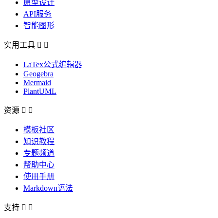
原型设计
API服务
智能图形
实用工具


LaTex公式编辑器
Geogebra
Mermaid
PlantUML
资源


模板社区
知识教程
专题频道
帮助中心
使用手册
Markdown语法
支持

