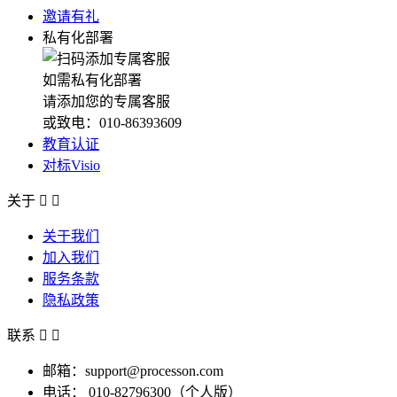
邀请有礼
私有化部署
如需私有化部署
请添加您的专属客服
或致电：010-86393609
教育认证
对标Visio
关于


关于我们
加入我们
服务条款
隐私政策
联系


邮箱：support@processon.com
电话：
010-82796300（个人版）