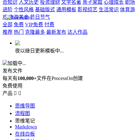
合知识
人文历史
投资理财
文学名著
亲子家庭
心理成长
职场
进阶
个性风格
基础版式
通用模板
影视综艺
生活常识
体育游
戏
旅游美食
节日节气
全部
免费
VIP免费
付费
推荐
热门
克隆最多
最新发布
达人作品
夜以继日更新模板中...
加载中...
发布文件
每天有
100,000+
文件在ProcessOn创建
免费使用
产品


思维导图
流程图
思维笔记
Markdown
在线白板