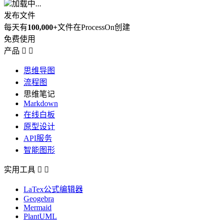
加载中...
发布文件
每天有
100,000+
文件在ProcessOn创建
免费使用
产品


思维导图
流程图
思维笔记
Markdown
在线白板
原型设计
API服务
智能图形
实用工具


LaTex公式编辑器
Geogebra
Mermaid
PlantUML