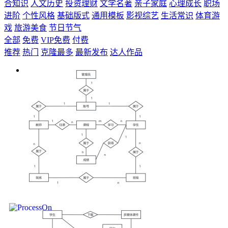
合知识
人文历史
投资理财
文学名著
亲子家庭
心理成长
职场
进阶
个性风格
基础版式
通用模板
影视综艺
生活常识
体育游
戏
旅游美食
节日节气
全部
免费
VIP免费
付费
推荐
热门
克隆最多
最新发布
达人作品