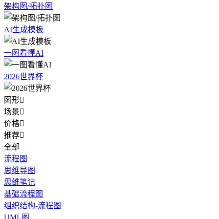
架构图/拓扑图
AI生成模板
一图看懂AI
2026世界杯
图形

场景

价格

推荐

全部
流程图
思维导图
思维笔记
基础流程图
组织结构-流程图
UML图