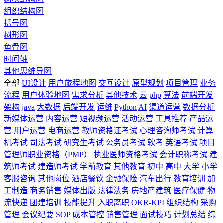
组织结构图
括号图
树形图
鱼骨图
时间轴
其他思维导图
全部
UI设计
用户旅程地图
交互设计
原型规划
项目管理
业务
流程
用户体验地图
需求分析
其他技术
云
php
算法
前端开发
架构
java
大数据
后端开发
运维
Python
AI
渠道运营
数据分析
新媒体运营
内容运营
短视频运营
活动运营
工具推荐
产品运
营
用户运营
电商运营
教师资格证考试
心理咨询师考试
计算
机考试
司法考试
研究生考试
公务员考试
软考
英语考试
项目
管理师职业资格（PMP）
执业医师资格考试
会计职称考试
建
筑师考试
建造师考试
学前教育
其他教育
初中
高中
大学
小学
客服咨询
其他岗位
酒店餐饮
金融保险
汽车出行
教育培训
加
工制造
商务销售
媒体出版
法律法务
房地产建筑
医疗保健
物
流快递
团建培训
技能提升
入职离职
OKR-KPI
组织结构
采购
管理
会议纪要
SOP
成本管控
销售管理
面试技巧
计划总结
综