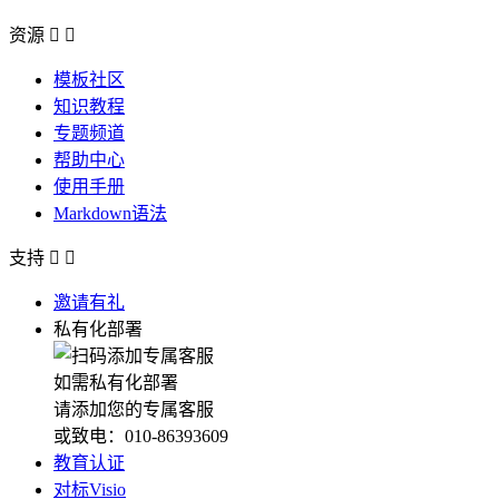
资源


模板社区
知识教程
专题频道
帮助中心
使用手册
Markdown语法
支持


邀请有礼
私有化部署
如需私有化部署
请添加您的专属客服
或致电：010-86393609
教育认证
对标Visio