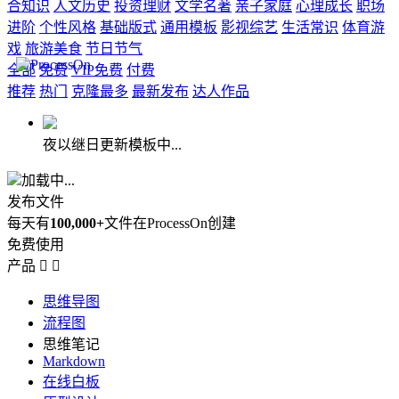
合知识
人文历史
投资理财
文学名著
亲子家庭
心理成长
职场
进阶
个性风格
基础版式
通用模板
影视综艺
生活常识
体育游
戏
旅游美食
节日节气
全部
免费
VIP免费
付费
推荐
热门
克隆最多
最新发布
达人作品
夜以继日更新模板中...
加载中...
发布文件
每天有
100,000+
文件在ProcessOn创建
免费使用
产品


思维导图
流程图
思维笔记
Markdown
在线白板