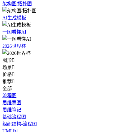
架构图/拓扑图
AI生成模板
一图看懂AI
2026世界杯
图形

场景

价格

推荐

全部
流程图
思维导图
思维笔记
基础流程图
组织结构-流程图
UML图