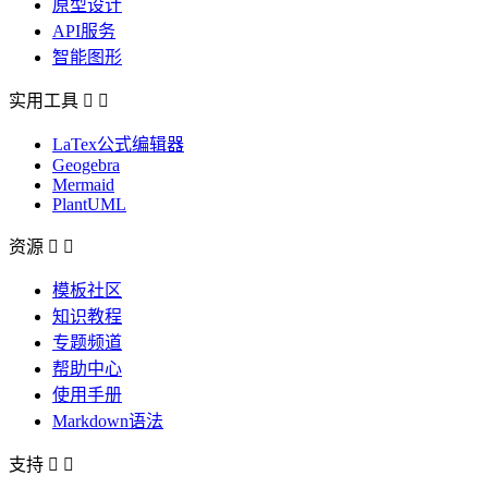
原型设计
API服务
智能图形
实用工具


LaTex公式编辑器
Geogebra
Mermaid
PlantUML
资源


模板社区
知识教程
专题频道
帮助中心
使用手册
Markdown语法
支持

