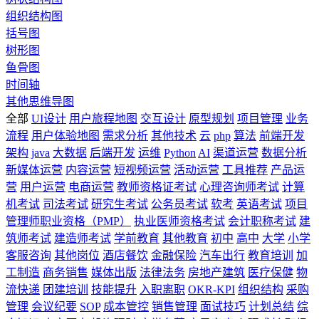
组织结构图
括号图
树形图
鱼骨图
时间轴
其他思维导图
全部
UI设计
用户旅程地图
交互设计
原型规划
项目管理
业务
流程
用户体验地图
需求分析
其他技术
云
php
算法
前端开发
架构
java
大数据
后端开发
运维
Python
AI
渠道运营
数据分析
新媒体运营
内容运营
短视频运营
活动运营
工具推荐
产品运
营
用户运营
电商运营
教师资格证考试
心理咨询师考试
计算
机考试
司法考试
研究生考试
公务员考试
软考
英语考试
项目
管理师职业资格（PMP）
执业医师资格考试
会计职称考试
建
筑师考试
建造师考试
学前教育
其他教育
初中
高中
大学
小学
客服咨询
其他岗位
酒店餐饮
金融保险
汽车出行
教育培训
加
工制造
商务销售
媒体出版
法律法务
房地产建筑
医疗保健
物
流快递
团建培训
技能提升
入职离职
OKR-KPI
组织结构
采购
管理
会议纪要
SOP
成本管控
销售管理
面试技巧
计划总结
综