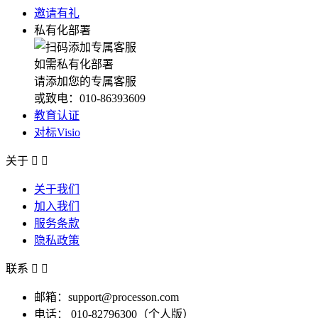
邀请有礼
私有化部署
如需私有化部署
请添加您的专属客服
或致电：010-86393609
教育认证
对标Visio
关于


关于我们
加入我们
服务条款
隐私政策
联系


邮箱：support@processon.com
电话：
010-82796300（个人版）