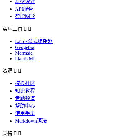
原型设计
API服务
智能图形
实用工具


LaTex公式编辑器
Geogebra
Mermaid
PlantUML
资源


模板社区
知识教程
专题频道
帮助中心
使用手册
Markdown语法
支持

