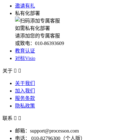
邀请有礼
私有化部署
如需私有化部署
请添加您的专属客服
或致电：010-86393609
教育认证
对标Visio
关于


关于我们
加入我们
服务条款
隐私政策
联系


邮箱：support@processon.com
电话：
010-82796300（个人版）