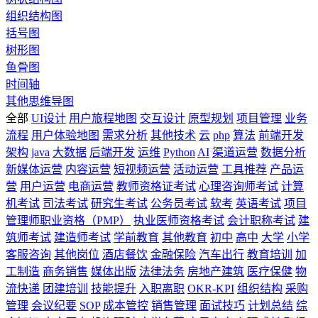
组织结构图
括号图
树形图
鱼骨图
时间轴
其他思维导图
全部
UI设计
用户旅程地图
交互设计
原型规划
项目管理
业务
流程
用户体验地图
需求分析
其他技术
云
php
算法
前端开发
架构
java
大数据
后端开发
运维
Python
AI
渠道运营
数据分析
新媒体运营
内容运营
短视频运营
活动运营
工具推荐
产品运
营
用户运营
电商运营
教师资格证考试
心理咨询师考试
计算
机考试
司法考试
研究生考试
公务员考试
软考
英语考试
项目
管理师职业资格（PMP）
执业医师资格考试
会计职称考试
建
筑师考试
建造师考试
学前教育
其他教育
初中
高中
大学
小学
客服咨询
其他岗位
酒店餐饮
金融保险
汽车出行
教育培训
加
工制造
商务销售
媒体出版
法律法务
房地产建筑
医疗保健
物
流快递
团建培训
技能提升
入职离职
OKR-KPI
组织结构
采购
管理
会议纪要
SOP
成本管控
销售管理
面试技巧
计划总结
综