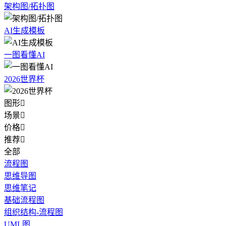
架构图/拓扑图
AI生成模板
一图看懂AI
2026世界杯
图形

场景

价格

推荐

全部
流程图
思维导图
思维笔记
基础流程图
组织结构-流程图
UML图