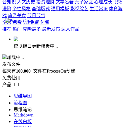
合知识
人文历史
投资理财
文学名著
亲子家庭
心理成长
职场
进阶
个性风格
基础版式
通用模板
影视综艺
生活常识
体育游
戏
旅游美食
节日节气
全部
免费
VIP免费
付费
推荐
热门
克隆最多
最新发布
达人作品
夜以继日更新模板中...
加载中...
发布文件
每天有
100,000+
文件在ProcessOn创建
免费使用
产品


思维导图
流程图
思维笔记
Markdown
在线白板