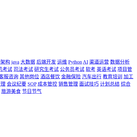
架构
java
大数据
后端开发
运维
Python
AI
渠道运营
数据分析
机考试
司法考试
研究生考试
公务员考试
软考
英语考试
项目管
客服咨询
其他岗位
酒店餐饮
金融保险
汽车出行
教育培训
加工
管理
会议纪要
SOP
成本管控
销售管理
面试技巧
计划总结
综合
旅游美食
节日节气