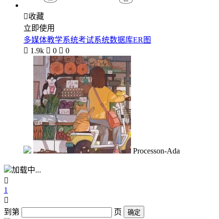

收藏
立即使用
多媒体教学系统考试系统数据库ER图

1.9k

0

0
Processon-Ada
加载中...

1

到第
页
确定