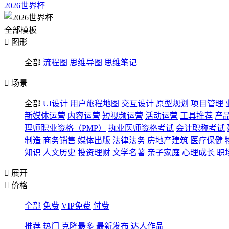
2026世界杯
全部模板

图形
全部
流程图
思维导图
思维笔记

场景
全部
UI设计
用户旅程地图
交互设计
原型规划
项目管理
新媒体运营
内容运营
短视频运营
活动运营
工具推荐
产
理师职业资格（PMP）
执业医师资格考试
会计职称考试
制造
商务销售
媒体出版
法律法务
房地产建筑
医疗保健
知识
人文历史
投资理财
文学名著
亲子家庭
心理成长
职

展开

价格
全部
免费
VIP免费
付费
推荐
热门
克隆最多
最新发布
达人作品