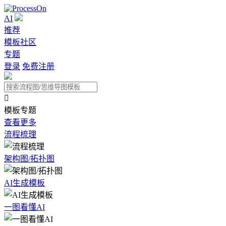
AI
推荐
模板社区
专题
登录
免费注册

模板专题
查看更多
流程梳理
架构图/拓扑图
AI生成模板
一图看懂AI