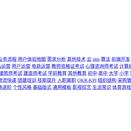
业务流程
用户体验地图
需求分析
其他技术
云
php
算法
前端开发
品运营
用户运营
电商运营
教师资格证考试
心理咨询师考试
计算
建筑师考试
建造师考试
学前教育
其他教育
初中
高中
大学
小学
物流快递
团建培训
技能提升
入职离职
OKR-KPI
组织结构
采购
场进阶
个性风格
基础版式
通用模板
影视综艺
生活常识
体育游戏