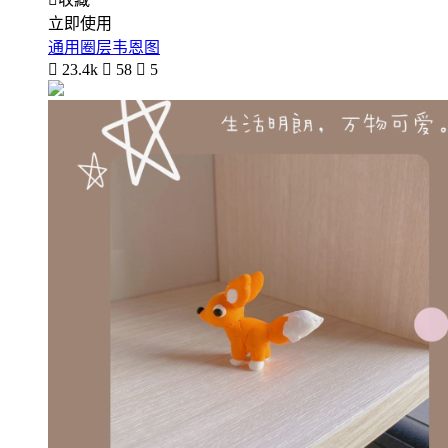
立即使用
通用圈层韦恩图

23.4k

58

5