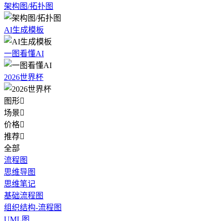
架构图/拓扑图
AI生成模板
一图看懂AI
2026世界杯
图形

场景

价格

推荐

全部
流程图
思维导图
思维笔记
基础流程图
组织结构-流程图
UML图