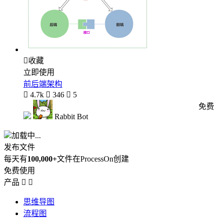

收藏
立即使用
前后端架构

4.7k

346

5
免费
Rabbit Bot
加载中...
发布文件
每天有
100,000+
文件在ProcessOn创建
免费使用
产品


思维导图
流程图