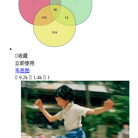

收藏
立即使用
韦恩图

9.2k

1.4k

1