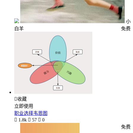
小
白羊
免费

收藏
立即使用
职业选择韦恩图

1.8k

57

0
免费