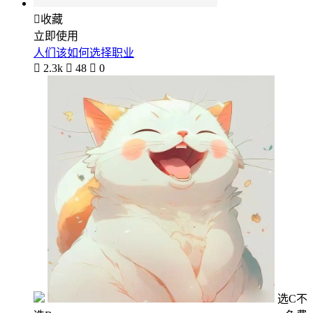

收藏
立即使用
人们该如何选择职业

2.3k

48

0
选C不