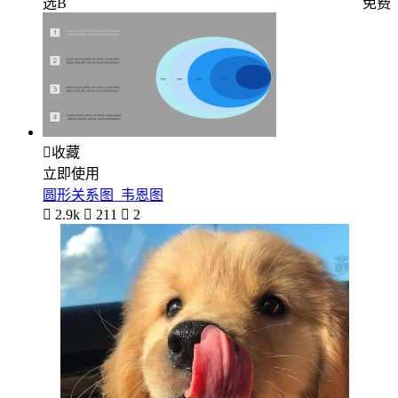
选B
免费

收藏
立即使用
圆形关系图_韦恩图

2.9k

211

2