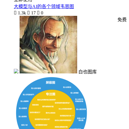
大模型与AI的各个领域韦恩图

1.3k

17

0
免费
白也图库