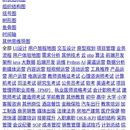
组织结构图
括号图
树形图
鱼骨图
时间轴
其他思维导图
全部
UI设计
用户旅程地图
交互设计
原型规划
项目管理
业务
流程
用户体验地图
需求分析
其他技术
云
php
算法
前端开发
架构
java
大数据
后端开发
运维
Python
AI
渠道运营
数据分析
新媒体运营
内容运营
短视频运营
活动运营
工具推荐
产品运
营
用户运营
电商运营
教师资格证考试
心理咨询师考试
计算
机考试
司法考试
研究生考试
公务员考试
软考
英语考试
项目
管理师职业资格（PMP）
执业医师资格考试
会计职称考试
建
筑师考试
建造师考试
学前教育
其他教育
初中
高中
大学
小学
客服咨询
其他岗位
酒店餐饮
金融保险
汽车出行
教育培训
加
工制造
商务销售
媒体出版
法律法务
房地产建筑
医疗保健
物
流快递
团建培训
技能提升
入职离职
OKR-KPI
组织结构
采购
管理
会议纪要
SOP
成本管控
销售管理
面试技巧
计划总结
综