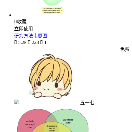

收藏
立即使用
研究方法韦恩图

5.2k

223

1
免费
五一七