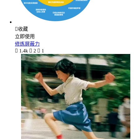

收藏
立即使用
修炼屏蔽力

1.4k

2

1