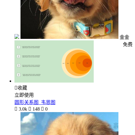
金金
免费

收藏
立即使用
圆形关系图_韦恩图

3.0k

148

0