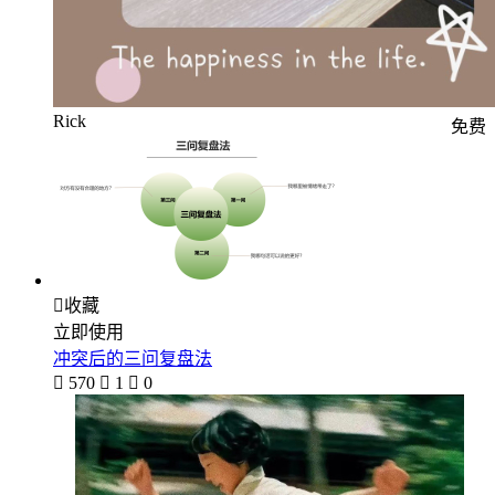
Rick
免费

收藏
立即使用
冲突后的三问复盘法

570

1

0