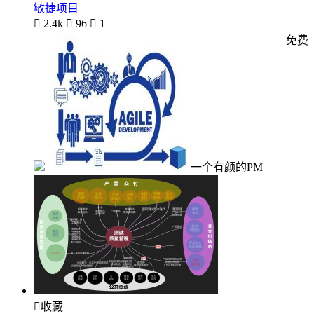
敏捷项目

2.4k

96

1
免费
一个有颜的PM

收藏