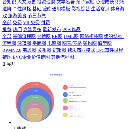
合知识
人文历史
投资理财
文学名著
亲子家庭
心理成长
职场
进阶
个性风格
基础版式
通用模板
影视综艺
生活常识
体育游
戏
旅游美食
节日节气
全部
免费
VIP免费
付费
推荐
热门
克隆最多
最新发布
达人作品
全部
基础流程图
甘特图
ER图
UML图
网络拓扑图
组织结构-
流程图
泳道图
平面图
电路图
图表/表格
架构图
原型图
BPMN2.0
韦恩图
关系图
逻辑图
魏朱商业模式
EPC事件过程
链图
EVC企业价值链图
其他流程图

展开

收藏