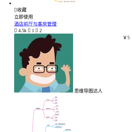

收藏
立即使用
酒店前厅与客房管理

4.5k

1

2
￥5
思维导图达人