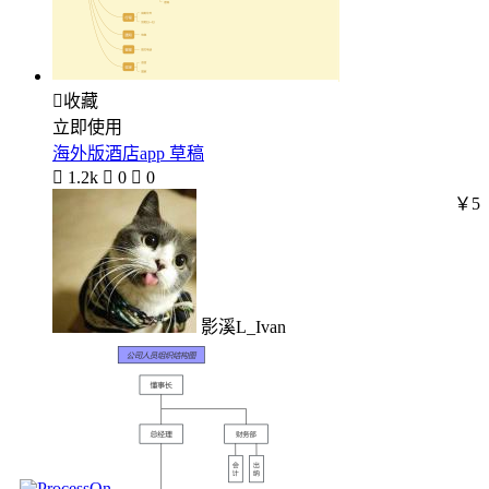

收藏
立即使用
海外版酒店app 草稿

1.2k

0

0
￥5
影溪L_Ivan