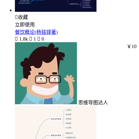

收藏
立即使用
餐饮概论(杨铭铎著)

1.8k

1

0
￥10
思维导图达人