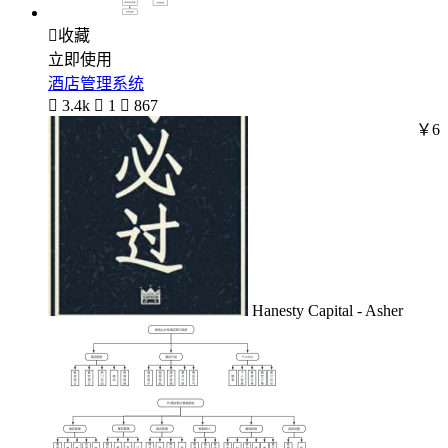

收藏
立即使用
酒店管理系统

3.4k

1

867
￥6
Hanesty Capital - Asher