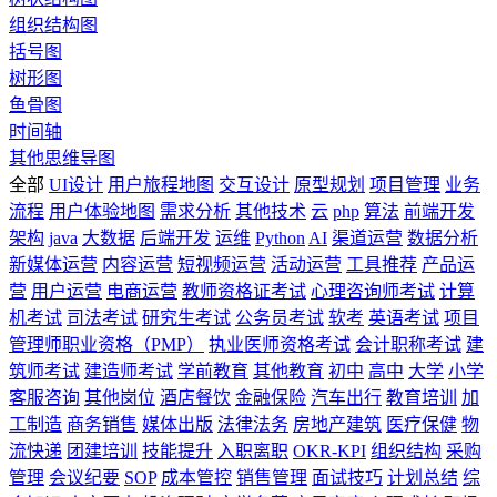
组织结构图
括号图
树形图
鱼骨图
时间轴
其他思维导图
全部
UI设计
用户旅程地图
交互设计
原型规划
项目管理
业务
流程
用户体验地图
需求分析
其他技术
云
php
算法
前端开发
架构
java
大数据
后端开发
运维
Python
AI
渠道运营
数据分析
新媒体运营
内容运营
短视频运营
活动运营
工具推荐
产品运
营
用户运营
电商运营
教师资格证考试
心理咨询师考试
计算
机考试
司法考试
研究生考试
公务员考试
软考
英语考试
项目
管理师职业资格（PMP）
执业医师资格考试
会计职称考试
建
筑师考试
建造师考试
学前教育
其他教育
初中
高中
大学
小学
客服咨询
其他岗位
酒店餐饮
金融保险
汽车出行
教育培训
加
工制造
商务销售
媒体出版
法律法务
房地产建筑
医疗保健
物
流快递
团建培训
技能提升
入职离职
OKR-KPI
组织结构
采购
管理
会议纪要
SOP
成本管控
销售管理
面试技巧
计划总结
综