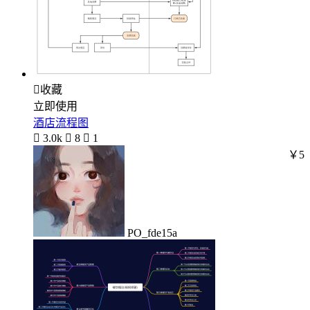

收藏
立即使用
酒店流程图

3.0k

8

1
￥5
PO_fde15a