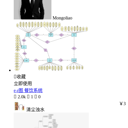
Mongoliao

收藏
立即使用
e-r图 餐饮系统

2.0k

1

0
￥3
清尘浊水