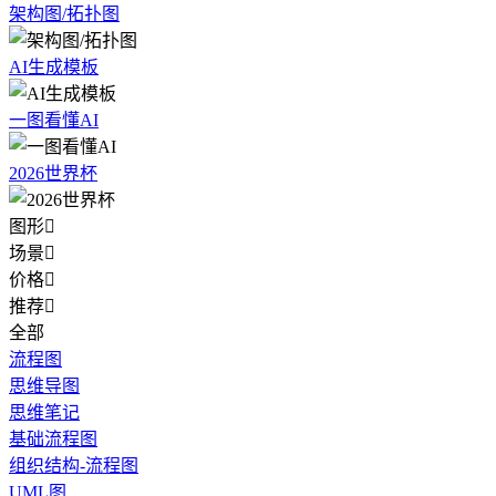
架构图/拓扑图
AI生成模板
一图看懂AI
2026世界杯
图形

场景

价格

推荐

全部
流程图
思维导图
思维笔记
基础流程图
组织结构-流程图
UML图