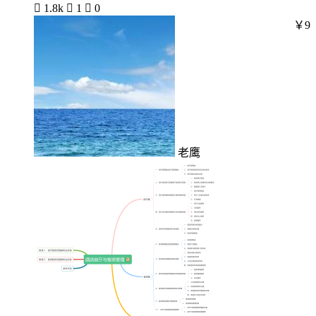

1.8k

1

0
￥9
老鹰