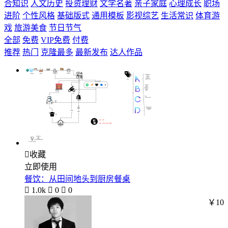
合知识
人文历史
投资理财
文学名著
亲子家庭
心理成长
职场
进阶
个性风格
基础版式
通用模板
影视综艺
生活常识
体育游
戏
旅游美食
节日节气
全部
免费
VIP免费
付费
推荐
热门
克隆最多
最新发布
达人作品

收藏
立即使用
餐饮：从田间地头到厨房餐桌

1.0k

0

0
￥10