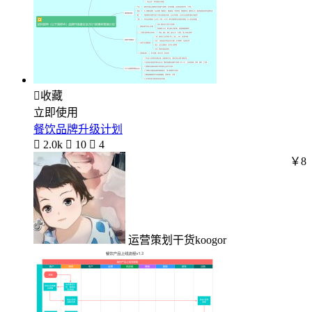

收藏
立即使用
餐饮品牌升级计划

2.0k

10

4
￥8
运营策划干货koogor