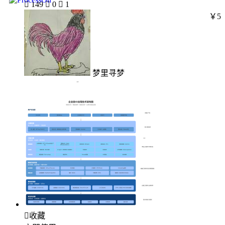

149

0

1
￥5
梦里寻梦

收藏