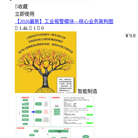

收藏
立即使用
【2026最新】工业报警模块—核心业务架构图

1.4k

1

0
￥9.8
智能制造