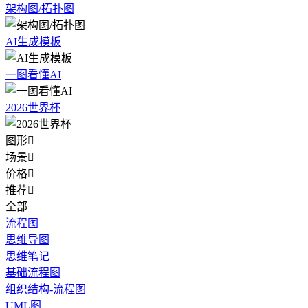
架构图/拓扑图
AI生成模板
一图看懂AI
2026世界杯
图形

场景

价格

推荐

全部
流程图
思维导图
思维笔记
基础流程图
组织结构-流程图
UML图