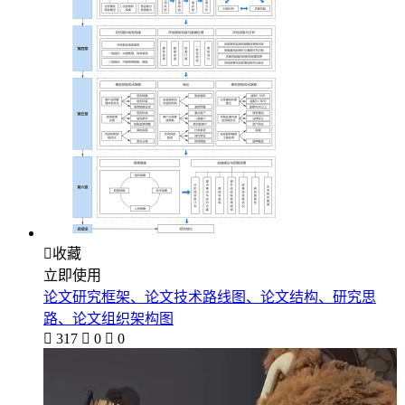

收藏
立即使用
论文研究框架、论文技术路线图、论文结构、研究思
路、论文组织架构图

317

0

0