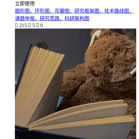
立即使用
圆形图、环形图、花瓣图、研究框架图、技术路线图、
课题申报、研究思路、科研架构图

215

5

0