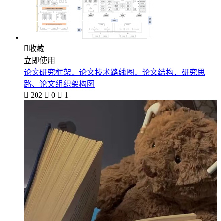

收藏
立即使用
论文研究框架、论文技术路线图、论文结构、研究思
路、论文组织架构图

202

0

1