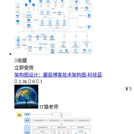

收藏
立即使用
架构图设计：蘑菇博客技术架构图-科技蓝

2.3k

0

1
￥5
IT猿老师