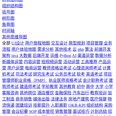
组织结构图
括号图
树形图
鱼骨图
时间轴
其他思维导图
全部
UI设计
用户旅程地图
交互设计
原型规划
项目管理
业务
流程
用户体验地图
需求分析
其他技术
云
php
算法
前端开发
架构
java
大数据
后端开发
运维
Python
AI
渠道运营
数据分析
新媒体运营
内容运营
短视频运营
活动运营
工具推荐
产品运
营
用户运营
电商运营
教师资格证考试
心理咨询师考试
计算
机考试
司法考试
研究生考试
公务员考试
软考
英语考试
项目
管理师职业资格（PMP）
执业医师资格考试
会计职称考试
建
筑师考试
建造师考试
学前教育
其他教育
初中
高中
大学
小学
客服咨询
其他岗位
酒店餐饮
金融保险
汽车出行
教育培训
加
工制造
商务销售
媒体出版
法律法务
房地产建筑
医疗保健
物
流快递
团建培训
技能提升
入职离职
OKR-KPI
组织结构
采购
管理
会议纪要
SOP
成本管控
销售管理
面试技巧
计划总结
综