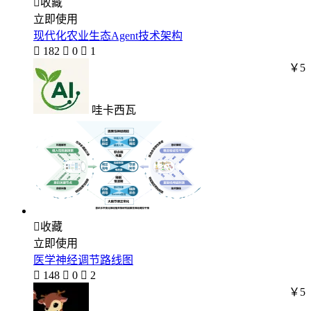

收藏
立即使用
现代化农业生态Agent技术架构

182

0

1
￥5
哇卡西瓦

收藏
立即使用
医学神经调节路线图

148

0

2
￥5