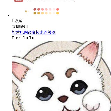

收藏
立即使用
智慧电网调度技术路线图

199

0

0