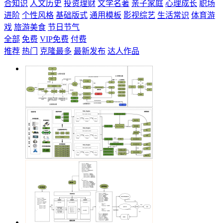
合知识
人文历史
投资理财
文学名著
亲子家庭
心理成长
职场
进阶
个性风格
基础版式
通用模板
影视综艺
生活常识
体育游
戏
旅游美食
节日节气
全部
免费
VIP免费
付费
推荐
热门
克隆最多
最新发布
达人作品