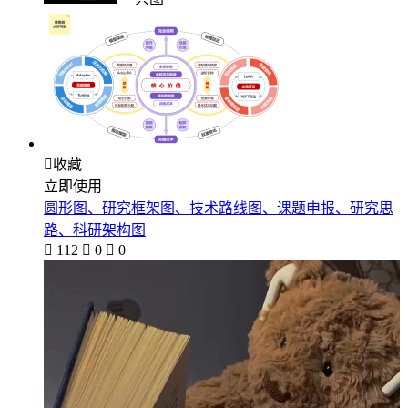

收藏
立即使用
圆形图、研究框架图、技术路线图、课题申报、研究思
路、科研架构图

112

0

0