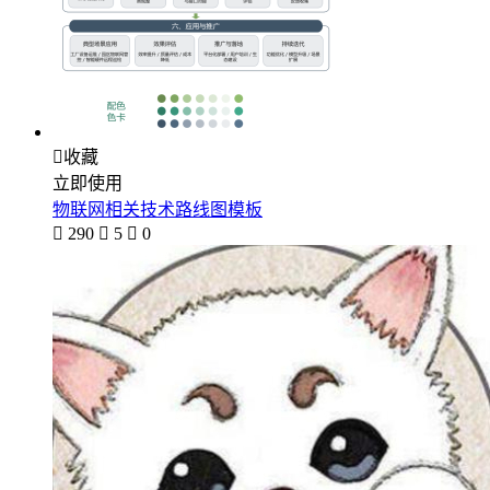

收藏
立即使用
物联网相关技术路线图模板

290

5

0