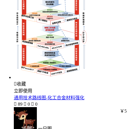

收藏
立即使用
通用技术路线图-化工合金材料强化

89

0

0
￥5
一只图