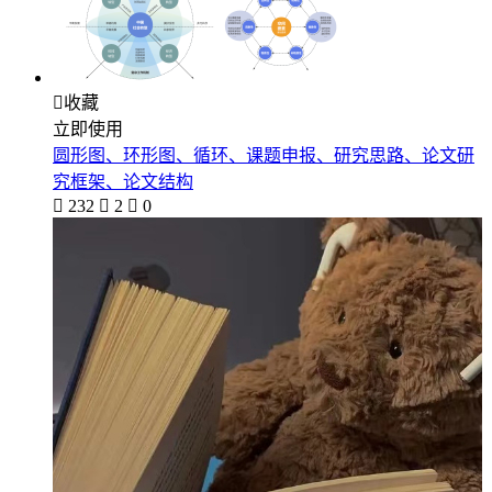

收藏
立即使用
圆形图、环形图、循环、课题申报、研究思路、论文研
究框架、论文结构

232

2

0