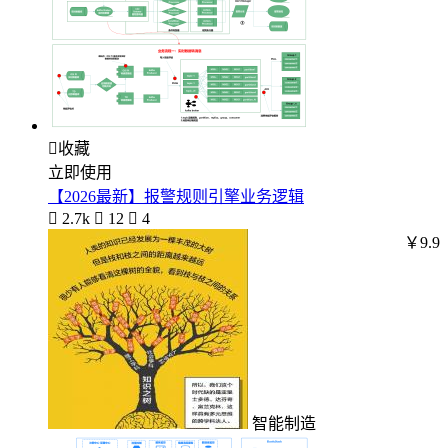

收藏
立即使用
【2026最新】报警规则引擎业务逻辑

2.7k

12

4
￥9.9
智能制造