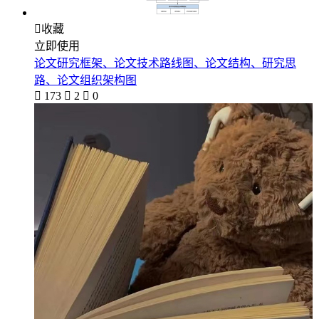

收藏
立即使用
论文研究框架、论文技术路线图、论文结构、研究思
路、论文组织架构图

173

2

0