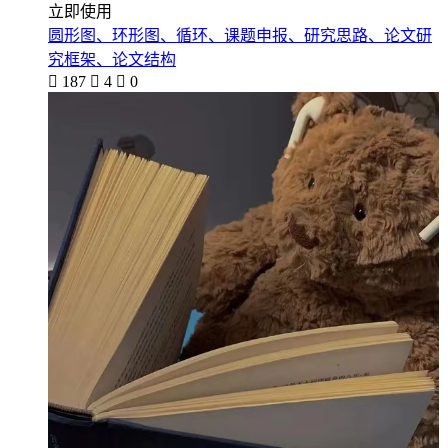
立即使用
圆形图、环形图、循环、课题申报、研究思路、论文研
究框架、论文结构

187

4

0