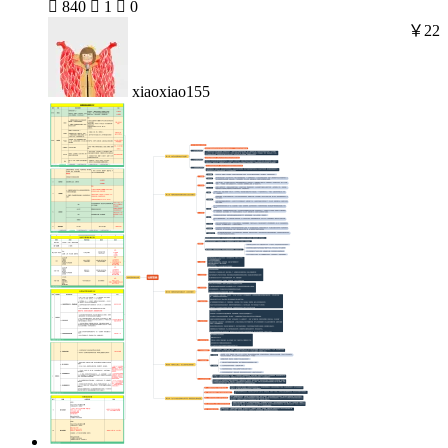

840

1

0
￥22
xiaoxiao155