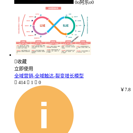
0o阿乐o0

收藏
立即使用
全域营销-全域触达-裂变增长模型

414

1

0
￥7.8