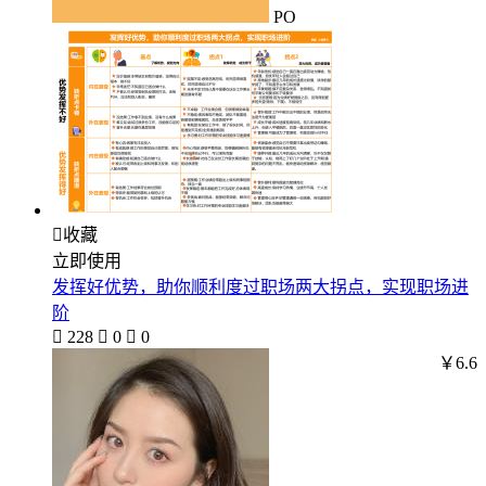
PO

收藏
立即使用
发挥好优势，助你顺利度过职场两大拐点，实现职场进
阶

228

0

0
￥6.6