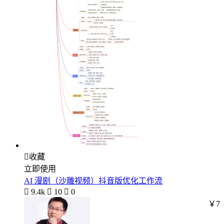

收藏
立即使用
AI 漫剧（沙雕视频）抖音版优化工作流

9.4k

10

0
￥7