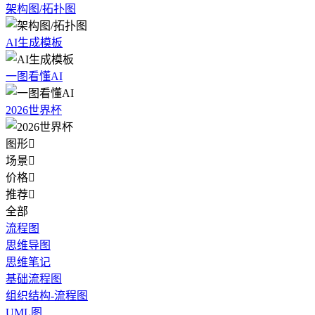
架构图/拓扑图
AI生成模板
一图看懂AI
2026世界杯
图形

场景

价格

推荐

全部
流程图
思维导图
思维笔记
基础流程图
组织结构-流程图
UML图