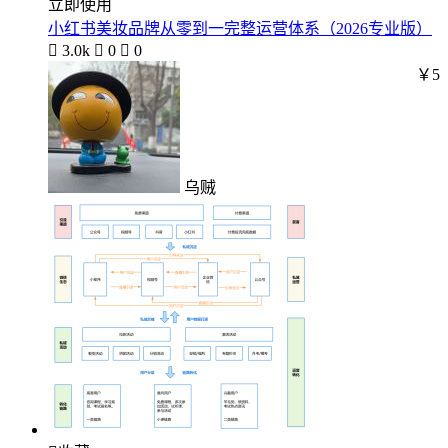
立即使用
小红书美妆品牌从零到一完整运营体系（2026专业版）

3.0k

0

0
￥5
乌贼