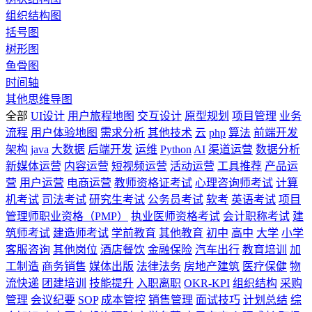
组织结构图
括号图
树形图
鱼骨图
时间轴
其他思维导图
全部
UI设计
用户旅程地图
交互设计
原型规划
项目管理
业务
流程
用户体验地图
需求分析
其他技术
云
php
算法
前端开发
架构
java
大数据
后端开发
运维
Python
AI
渠道运营
数据分析
新媒体运营
内容运营
短视频运营
活动运营
工具推荐
产品运
营
用户运营
电商运营
教师资格证考试
心理咨询师考试
计算
机考试
司法考试
研究生考试
公务员考试
软考
英语考试
项目
管理师职业资格（PMP）
执业医师资格考试
会计职称考试
建
筑师考试
建造师考试
学前教育
其他教育
初中
高中
大学
小学
客服咨询
其他岗位
酒店餐饮
金融保险
汽车出行
教育培训
加
工制造
商务销售
媒体出版
法律法务
房地产建筑
医疗保健
物
流快递
团建培训
技能提升
入职离职
OKR-KPI
组织结构
采购
管理
会议纪要
SOP
成本管控
销售管理
面试技巧
计划总结
综