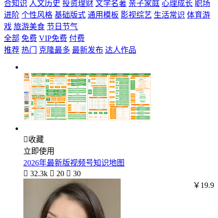
合知识
人文历史
投资理财
文学名著
亲子家庭
心理成长
职场
进阶
个性风格
基础版式
通用模板
影视综艺
生活常识
体育游
戏
旅游美食
节日节气
全部
免费
VIP免费
付费
推荐
热门
克隆最多
最新发布
达人作品

收藏
立即使用
2026年最新版视频号知识地图

32.3k

20

30
￥19.9