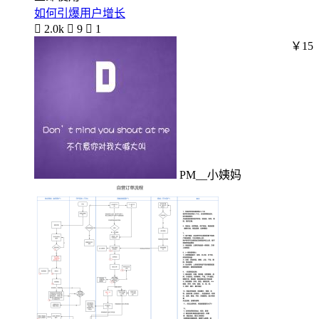
如何引爆用户增长

2.0k

9

1
￥15
PM__小姨妈