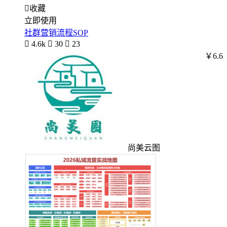

收藏
立即使用
社群营销流程SOP

4.6k

30

23
￥6.6
尚美云图