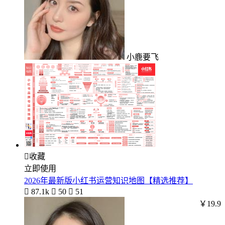
小鹿要飞

收藏
立即使用
2026年最新版小红书运营知识地图【精选推荐】

87.1k

50

51
￥19.9