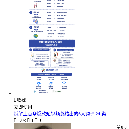

收藏
立即使用
拆解上百条爆款短视频总结出的6大钩子 24 类

1.0k

1

0
￥8.8