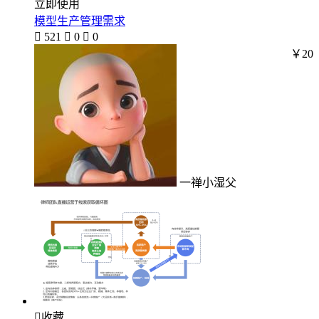
立即使用
模型生产管理需求

521

0

0
￥20
一禅小湿父

收藏