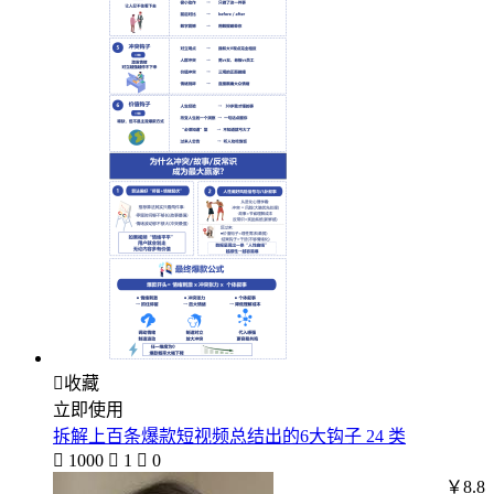

收藏
立即使用
拆解上百条爆款短视频总结出的6大钩子 24 类

1000

1

0
￥8.8