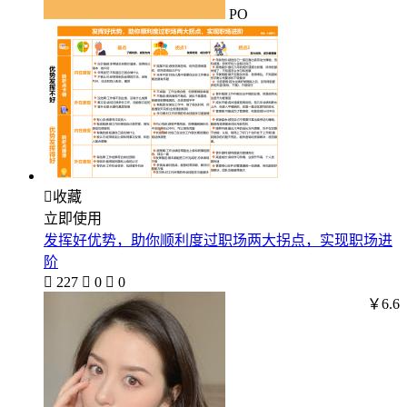
PO

收藏
立即使用
发挥好优势，助你顺利度过职场两大拐点，实现职场进
阶

227

0

0
￥6.6