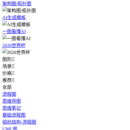
架构图/拓扑图
AI生成模板
一图看懂AI
2026世界杯
图形

场景

价格

推荐

全部
流程图
思维导图
思维笔记
基础流程图
组织结构-流程图
UML图