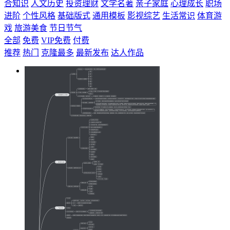
合知识
人文历史
投资理财
文学名著
亲子家庭
心理成长
职场
进阶
个性风格
基础版式
通用模板
影视综艺
生活常识
体育游
戏
旅游美食
节日节气
全部
免费
VIP免费
付费
推荐
热门
克隆最多
最新发布
达人作品