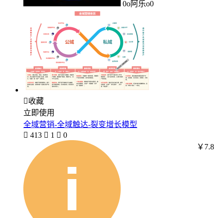
0o阿乐o0

收藏
立即使用
全域营销-全域触达-裂变增长模型

413

1

0
￥7.8