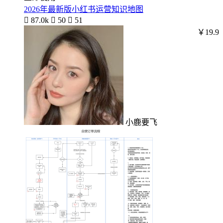
2026年最新版小红书运营知识地图

87.0k

50

51
￥19.9
小鹿要飞