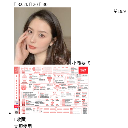

32.2k

20

30
￥19.9
小鹿要飞

收藏
立即使用