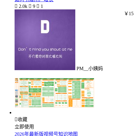

2.0k

9

1
￥15
PM__小姨妈

收藏
立即使用
2026年最新版视频号知识地图