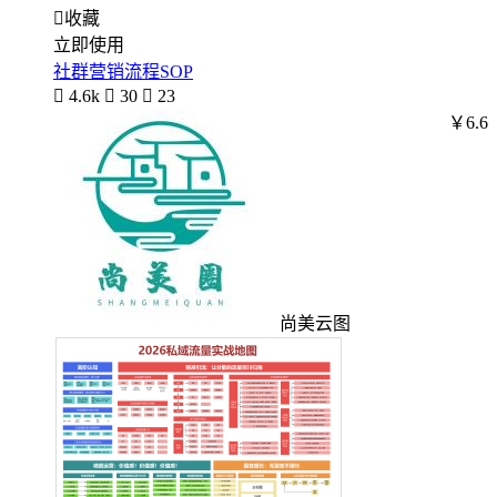

收藏
立即使用
社群营销流程SOP

4.6k

30

23
￥6.6
尚美云图