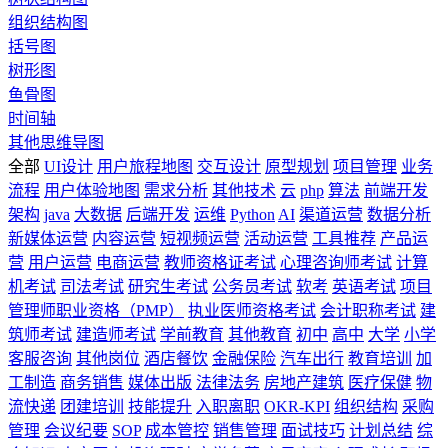
组织结构图
括号图
树形图
鱼骨图
时间轴
其他思维导图
全部
UI设计
用户旅程地图
交互设计
原型规划
项目管理
业务
流程
用户体验地图
需求分析
其他技术
云
php
算法
前端开发
架构
java
大数据
后端开发
运维
Python
AI
渠道运营
数据分析
新媒体运营
内容运营
短视频运营
活动运营
工具推荐
产品运
营
用户运营
电商运营
教师资格证考试
心理咨询师考试
计算
机考试
司法考试
研究生考试
公务员考试
软考
英语考试
项目
管理师职业资格（PMP）
执业医师资格考试
会计职称考试
建
筑师考试
建造师考试
学前教育
其他教育
初中
高中
大学
小学
客服咨询
其他岗位
酒店餐饮
金融保险
汽车出行
教育培训
加
工制造
商务销售
媒体出版
法律法务
房地产建筑
医疗保健
物
流快递
团建培训
技能提升
入职离职
OKR-KPI
组织结构
采购
管理
会议纪要
SOP
成本管控
销售管理
面试技巧
计划总结
综