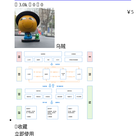

3.0k

0

0
￥5
乌贼

收藏
立即使用