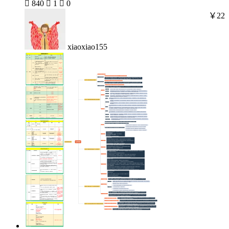

840

1

0
￥22
xiaoxiao155