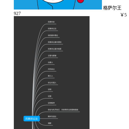
格萨尔王
927
￥5