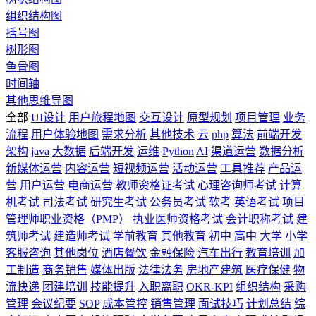
组织结构图
括号图
树形图
鱼骨图
时间轴
其他思维导图
全部
UI设计
用户旅程地图
交互设计
原型规划
项目管理
业务
流程
用户体验地图
需求分析
其他技术
云
php
算法
前端开发
架构
java
大数据
后端开发
运维
Python
AI
渠道运营
数据分析
新媒体运营
内容运营
短视频运营
活动运营
工具推荐
产品运
营
用户运营
电商运营
教师资格证考试
心理咨询师考试
计算
机考试
司法考试
研究生考试
公务员考试
软考
英语考试
项目
管理师职业资格（PMP）
执业医师资格考试
会计职称考试
建
筑师考试
建造师考试
学前教育
其他教育
初中
高中
大学
小学
客服咨询
其他岗位
酒店餐饮
金融保险
汽车出行
教育培训
加
工制造
商务销售
媒体出版
法律法务
房地产建筑
医疗保健
物
流快递
团建培训
技能提升
入职离职
OKR-KPI
组织结构
采购
管理
会议纪要
SOP
成本管控
销售管理
面试技巧
计划总结
综