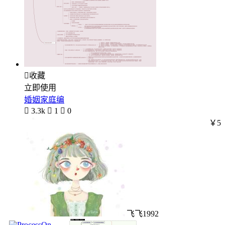

收藏
立即使用
婚姻家庭编

3.3k

1

0
￥5
飞飞1992