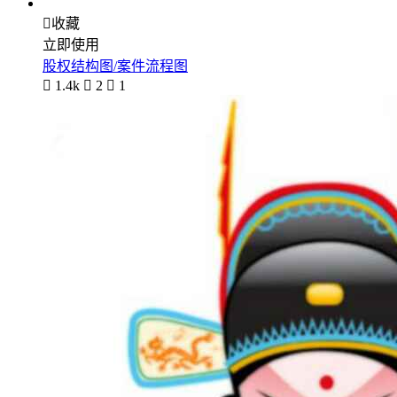

收藏
立即使用
股权结构图/案件流程图

1.4k

2

1