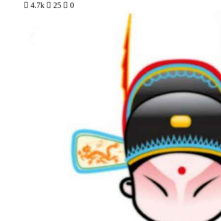

4.7k

25

0