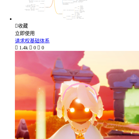

收藏
立即使用
请求权基础体系

1.4k

0

0