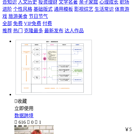
合知识
人文历史
投资理财
文学名著
亲子家庭
心理成长
职场
进阶
个性风格
基础版式
通用模板
影视综艺
生活常识
体育游
戏
旅游美食
节日节气
全部
免费
VIP免费
付费
推荐
热门
克隆最多
最新发布
达人作品

收藏
立即使用
数据跨境

616

0

1
￥5