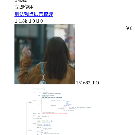
立即使用
刑法观点展示梳理

1.8k

0

0
￥8
151682_PO