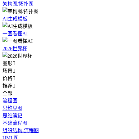
架构图/拓扑图
AI生成模板
一图看懂AI
2026世界杯
图形

场景

价格

推荐

全部
流程图
思维导图
思维笔记
基础流程图
组织结构-流程图
UML图