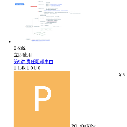

收藏
立即使用
第9讲 责任阻却事由

1.4k

0

0
￥5
PO_tQgK6w