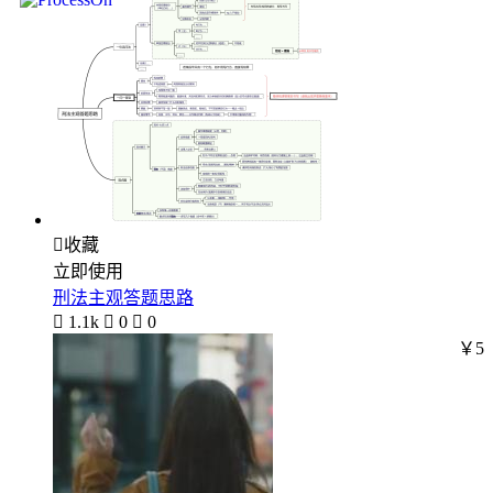

收藏
立即使用
刑法主观答题思路

1.1k

0

0
￥5