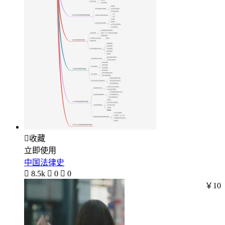

收藏
立即使用
中国法律史

8.5k

0

0
￥10