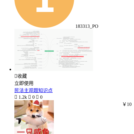
183313_PO

收藏
立即使用
民法主观题知识点

1.2k

0

0
￥10