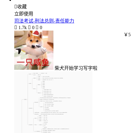

收藏
立即使用
司法考试-刑法总则-责任能力

1.7k

0

0
￥5
柴犬开始学习写字啦