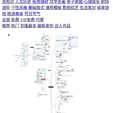
合知识
人文历史
投资理财
文学名著
亲子家庭
心理成长
职场
进阶
个性风格
基础版式
通用模板
影视综艺
生活常识
体育游
戏
旅游美食
节日节气
全部
免费
VIP免费
付费
推荐
热门
克隆最多
最新发布
达人作品