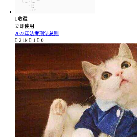

收藏
立即使用
2022年法考刑法总则

2.1k

1

0