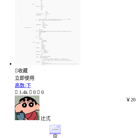

收藏
立即使用
高数-下

1.4k

0

0
￥20
辻弍