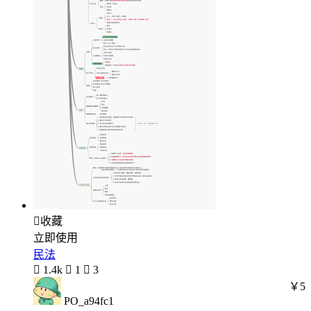

收藏
立即使用
民法

1.4k

1

3
￥5
PO_a94fc1