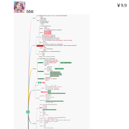
￥9.9
bbtt