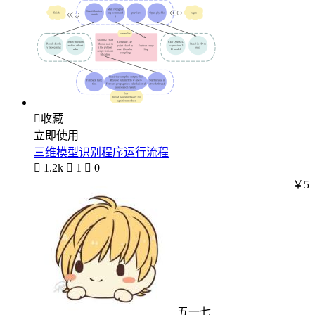

收藏
立即使用
三维模型识别程序运行流程

1.2k

1

0
￥5
五一七