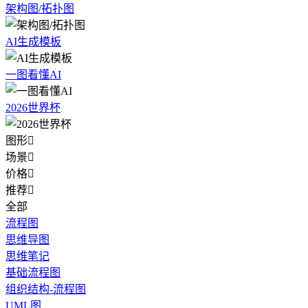
架构图/拓扑图
AI生成模板
一图看懂AI
2026世界杯
图形

场景

价格

推荐

全部
流程图
思维导图
思维笔记
基础流程图
组织结构-流程图
UML图