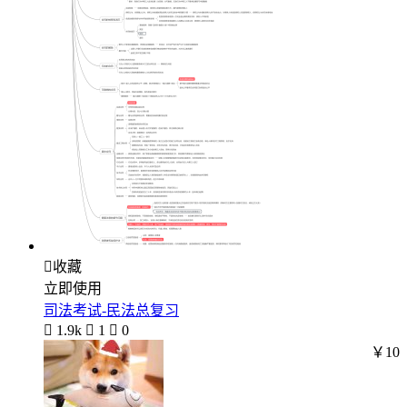

收藏
立即使用
司法考试-民法总复习

1.9k

1

0
￥10