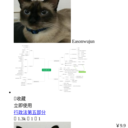
Easonwujun

收藏
立即使用
行政法第五部分

1.3k

1

1
￥9.9