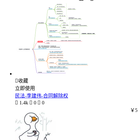

收藏
立即使用
民法-李建伟-合同解除权

1.4k

0

0
￥5