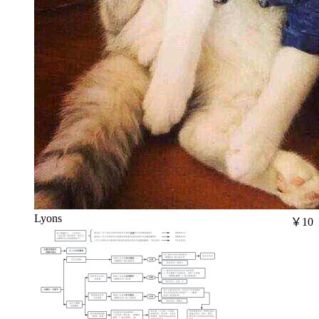
Lyons
￥10