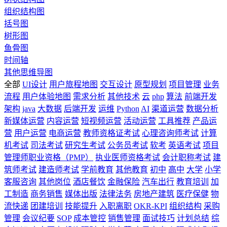
组织结构图
括号图
树形图
鱼骨图
时间轴
其他思维导图
全部
UI设计
用户旅程地图
交互设计
原型规划
项目管理
业务
流程
用户体验地图
需求分析
其他技术
云
php
算法
前端开发
架构
java
大数据
后端开发
运维
Python
AI
渠道运营
数据分析
新媒体运营
内容运营
短视频运营
活动运营
工具推荐
产品运
营
用户运营
电商运营
教师资格证考试
心理咨询师考试
计算
机考试
司法考试
研究生考试
公务员考试
软考
英语考试
项目
管理师职业资格（PMP）
执业医师资格考试
会计职称考试
建
筑师考试
建造师考试
学前教育
其他教育
初中
高中
大学
小学
客服咨询
其他岗位
酒店餐饮
金融保险
汽车出行
教育培训
加
工制造
商务销售
媒体出版
法律法务
房地产建筑
医疗保健
物
流快递
团建培训
技能提升
入职离职
OKR-KPI
组织结构
采购
管理
会议纪要
SOP
成本管控
销售管理
面试技巧
计划总结
综