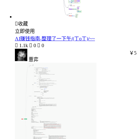

收藏
立即使用
AI赚钱指南-整理了一下午/(ㄒoㄒ)/~~

1.1k

0

0
￥5
薏弈