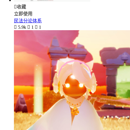

收藏
立即使用
民法分论体系

5.9k

1

1