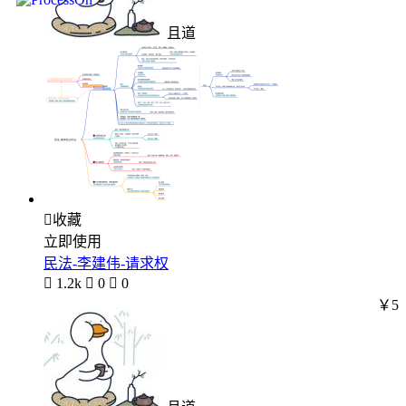
且道

收藏
立即使用
民法-李建伟-请求权

1.2k

0

0
￥5