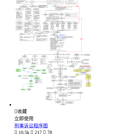

收藏
立即使用
刑事诉讼程序图

10.5k

217

78