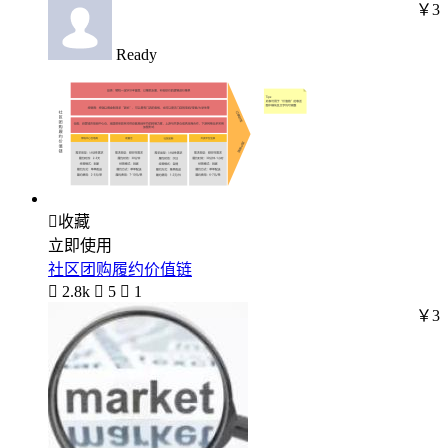
￥3
Ready

收藏
立即使用
社区团购履约价值链

2.8k

5

1
￥3