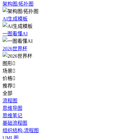
架构图/拓扑图
AI生成模板
一图看懂AI
2026世界杯
图形

场景

价格

推荐

全部
流程图
思维导图
思维笔记
基础流程图
组织结构-流程图
UML图