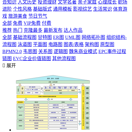
合知识
人文历史
投资理财
文学名著
亲子家庭
心理成长
职场
进阶
个性风格
基础版式
通用模板
影视综艺
生活常识
体育游
戏
旅游美食
节日节气
全部
免费
VIP免费
付费
推荐
热门
克隆最多
最新发布
达人作品
全部
基础流程图
甘特图
ER图
UML图
网络拓扑图
组织结构-
流程图
泳道图
平面图
电路图
图表/表格
架构图
原型图
BPMN2.0
韦恩图
关系图
逻辑图
魏朱商业模式
EPC事件过程
链图
EVC企业价值链图
其他流程图

展开