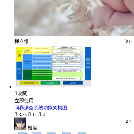
程立维
￥6

收藏
立即使用
问卷调查系统功能架构图

3.7k

11

4
￥5
知足