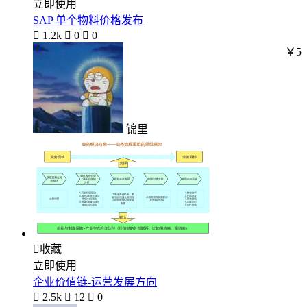
立即使用
SAP 单个物料价格发布

1.2k

0

0
￥5
锦里

收藏
立即使用
企业价值链-运营发展方向

2.5k

12

0