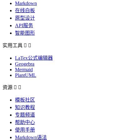
Markdown
在线白板
原型设计
API服务
智能图形
实用工具


LaTex公式编辑器
Geogebra
Mermaid
PlantUML
资源


模板社区
知识教程
专题频道
帮助中心
使用手册
Markdown语法