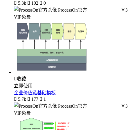

5.3k

102

0
ProcessOn官方
￥3
VIP免费

收藏
立即使用
企业价值链基础模板

5.7k

177

1
ProcessOn官方
￥3
VIP免费