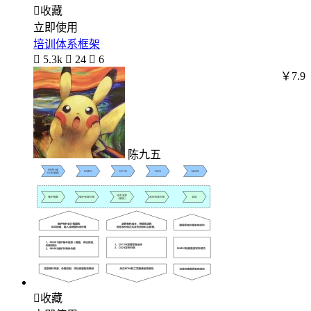

收藏
立即使用
培训体系框架

5.3k

24

6
￥7.9
陈九五

收藏