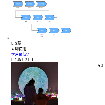

收藏
立即使用
客户价值链

2.4k

2

1
￥3