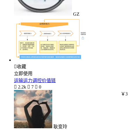
GZ

收藏
立即使用
运输运力调控价值链

2.2k

7

0
￥3
耿变玲