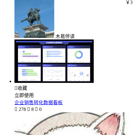
￥3
木易伴读

收藏
立即使用
企业销售转化数据看板

278

8

0