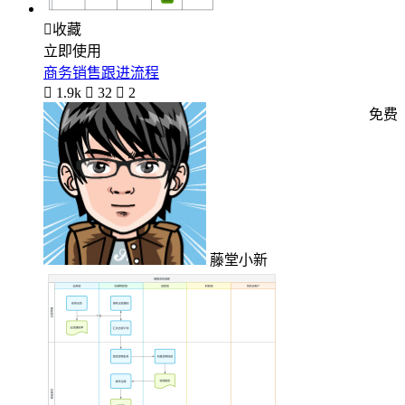

收藏
立即使用
商务销售跟进流程

1.9k

32

2
免费
藤堂小新