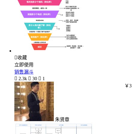

收藏
立即使用
销售漏斗

2.3k

30

1
￥3
朱贤章