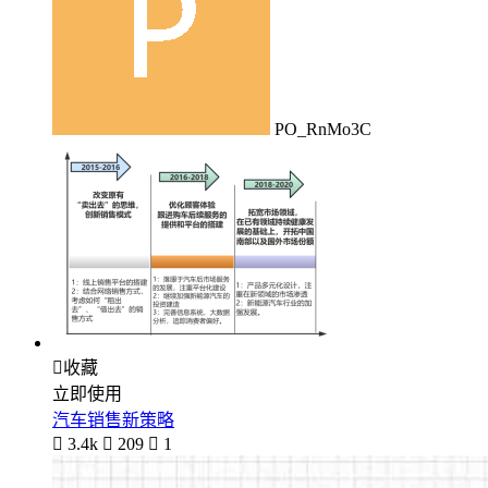
PO_RnMo3C

收藏
立即使用
汽车销售新策略

3.4k

209

1