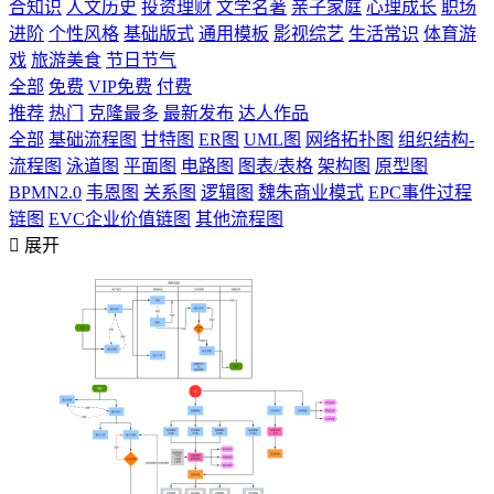
合知识
人文历史
投资理财
文学名著
亲子家庭
心理成长
职场
进阶
个性风格
基础版式
通用模板
影视综艺
生活常识
体育游
戏
旅游美食
节日节气
全部
免费
VIP免费
付费
推荐
热门
克隆最多
最新发布
达人作品
全部
基础流程图
甘特图
ER图
UML图
网络拓扑图
组织结构-
流程图
泳道图
平面图
电路图
图表/表格
架构图
原型图
BPMN2.0
韦恩图
关系图
逻辑图
魏朱商业模式
EPC事件过程
链图
EVC企业价值链图
其他流程图

展开