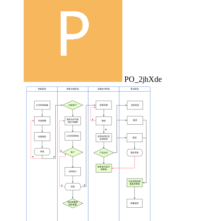
PO_2jhXde