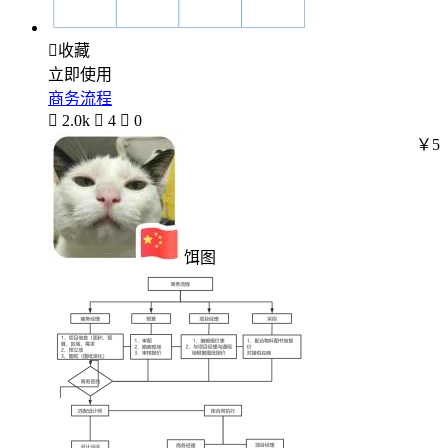

收藏
立即使用
商务流程

2.0k

4

0
￥5
饵图