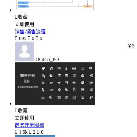

收藏
立即使用
销售-销售流程

695

0

0
￥5
185655_PO

收藏
立即使用
商务元素图标

1.5k

2

0