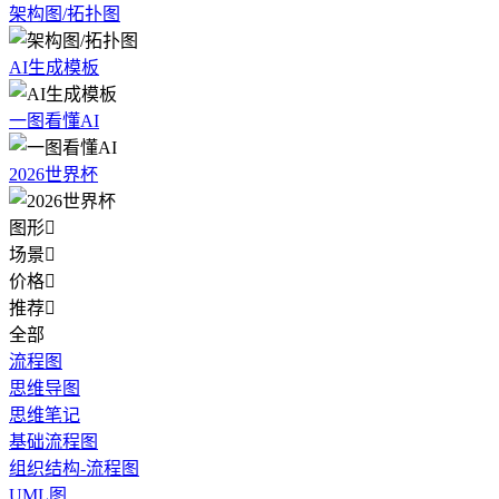
架构图/拓扑图
AI生成模板
一图看懂AI
2026世界杯
图形

场景

价格

推荐

全部
流程图
思维导图
思维笔记
基础流程图
组织结构-流程图
UML图