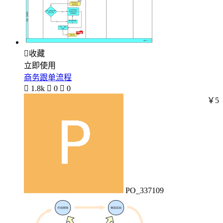

收藏
立即使用
商务跟单流程

1.8k

0

0
￥5
PO_337109