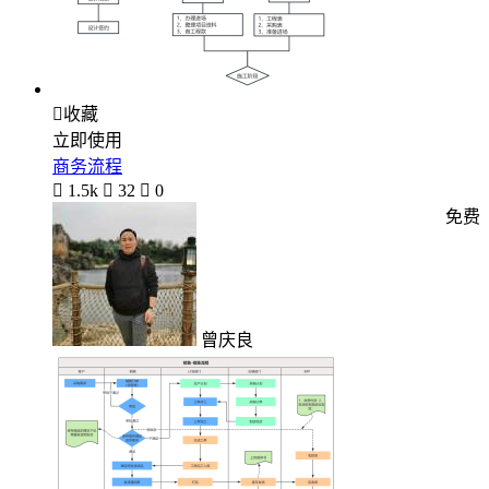

收藏
立即使用
商务流程

1.5k

32

0
免费
曾庆良