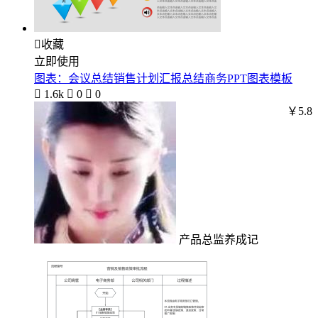

收藏
立即使用
图表：会议总结销售计划汇报总结商务PPT图表模板

1.6k

0

0
￥5.8
产品总监养成记