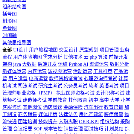
组织结构图
括号图
树形图
鱼骨图
时间轴
其他思维导图
全部
UI设计
用户旅程地图
交互设计
原型规划
项目管理
业务
流程
用户体验地图
需求分析
其他技术
云
php
算法
前端开发
架构
java
大数据
后端开发
运维
Python
AI
渠道运营
数据分析
新媒体运营
内容运营
短视频运营
活动运营
工具推荐
产品运
营
用户运营
电商运营
教师资格证考试
心理咨询师考试
计算
机考试
司法考试
研究生考试
公务员考试
软考
英语考试
项目
管理师职业资格（PMP）
执业医师资格考试
会计职称考试
建
筑师考试
建造师考试
学前教育
其他教育
初中
高中
大学
小学
客服咨询
其他岗位
酒店餐饮
金融保险
汽车出行
教育培训
加
工制造
商务销售
媒体出版
法律法务
房地产建筑
医疗保健
物
流快递
团建培训
技能提升
入职离职
OKR-KPI
组织结构
采购
管理
会议纪要
SOP
成本管控
销售管理
面试技巧
计划总结
综