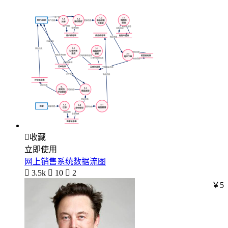

收藏
立即使用
网上销售系统数据流图

3.5k

10

2
￥5