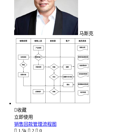
马斯克

收藏
立即使用
销售回款管理流程图

1.5k

2

0