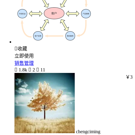

收藏
立即使用
销售管理

1.8k

2

11
￥3
chengciming