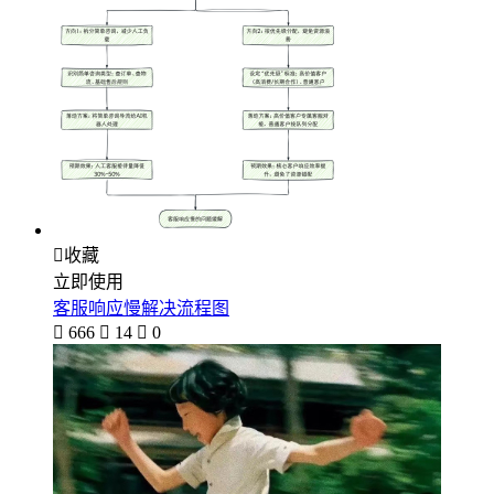

收藏
立即使用
客服响应慢解决流程图

666

14

0