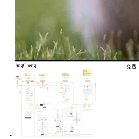
JingCheng
免费