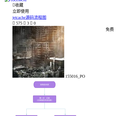

收藏
立即使用
jetcache源码流程图

575

3

0
免费
155016_PO