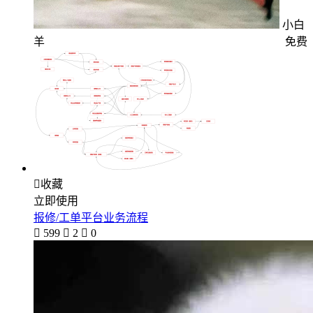
小白
羊
免费

收藏
立即使用
报修/工单平台业务流程

599

2

0