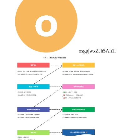
osgpjwxZJh5Ah1l