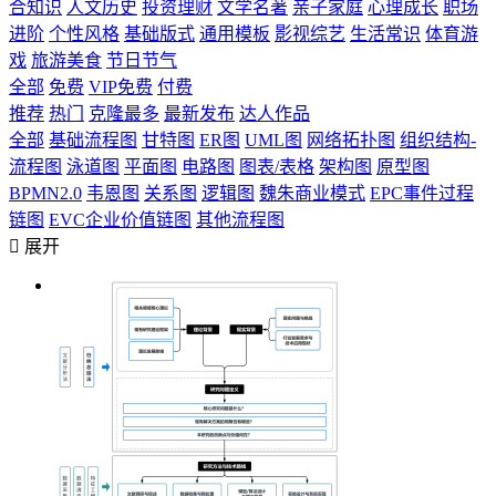
合知识
人文历史
投资理财
文学名著
亲子家庭
心理成长
职场
进阶
个性风格
基础版式
通用模板
影视综艺
生活常识
体育游
戏
旅游美食
节日节气
全部
免费
VIP免费
付费
推荐
热门
克隆最多
最新发布
达人作品
全部
基础流程图
甘特图
ER图
UML图
网络拓扑图
组织结构-
流程图
泳道图
平面图
电路图
图表/表格
架构图
原型图
BPMN2.0
韦恩图
关系图
逻辑图
魏朱商业模式
EPC事件过程
链图
EVC企业价值链图
其他流程图

展开