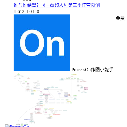
谁与谁结盟？《一拳超人》第三季阵营预测

612

0

0
免费
ProcessOn作图小能手