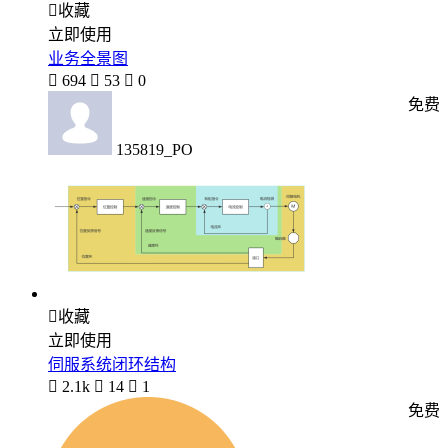

收藏
立即使用
业务全景图

694

53

0
免费
135819_PO

收藏
立即使用
伺服系统闭环结构

2.1k

14

1
免费