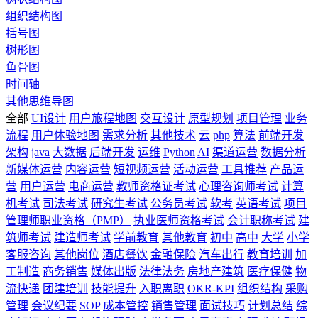
组织结构图
括号图
树形图
鱼骨图
时间轴
其他思维导图
全部
UI设计
用户旅程地图
交互设计
原型规划
项目管理
业务
流程
用户体验地图
需求分析
其他技术
云
php
算法
前端开发
架构
java
大数据
后端开发
运维
Python
AI
渠道运营
数据分析
新媒体运营
内容运营
短视频运营
活动运营
工具推荐
产品运
营
用户运营
电商运营
教师资格证考试
心理咨询师考试
计算
机考试
司法考试
研究生考试
公务员考试
软考
英语考试
项目
管理师职业资格（PMP）
执业医师资格考试
会计职称考试
建
筑师考试
建造师考试
学前教育
其他教育
初中
高中
大学
小学
客服咨询
其他岗位
酒店餐饮
金融保险
汽车出行
教育培训
加
工制造
商务销售
媒体出版
法律法务
房地产建筑
医疗保健
物
流快递
团建培训
技能提升
入职离职
OKR-KPI
组织结构
采购
管理
会议纪要
SOP
成本管控
销售管理
面试技巧
计划总结
综