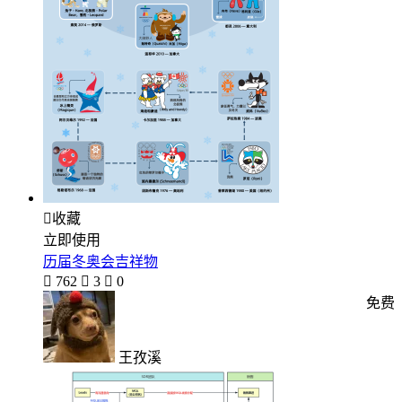

收藏
立即使用
历届冬奥会吉祥物

762

3

0
免费
王孜溪