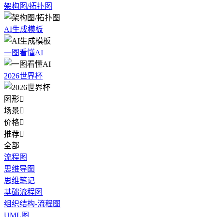
架构图/拓扑图
AI生成模板
一图看懂AI
2026世界杯
图形

场景

价格

推荐

全部
流程图
思维导图
思维笔记
基础流程图
组织结构-流程图
UML图