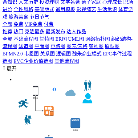
合知识
人文历史
投资理财
文学名著
亲子家庭
心理成长
职场
进阶
个性风格
基础版式
通用模板
影视综艺
生活常识
体育游
戏
旅游美食
节日节气
全部
免费
VIP免费
付费
推荐
热门
克隆最多
最新发布
达人作品
全部
基础流程图
甘特图
ER图
UML图
网络拓扑图
组织结构-
流程图
泳道图
平面图
电路图
图表/表格
架构图
原型图
BPMN2.0
韦恩图
关系图
逻辑图
魏朱商业模式
EPC事件过程
链图
EVC企业价值链图
其他流程图

展开