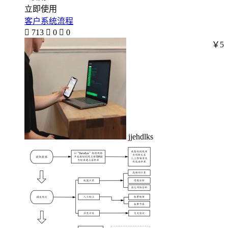
立即使用
客户系统流程

713

0

0
￥5
jjehdlks