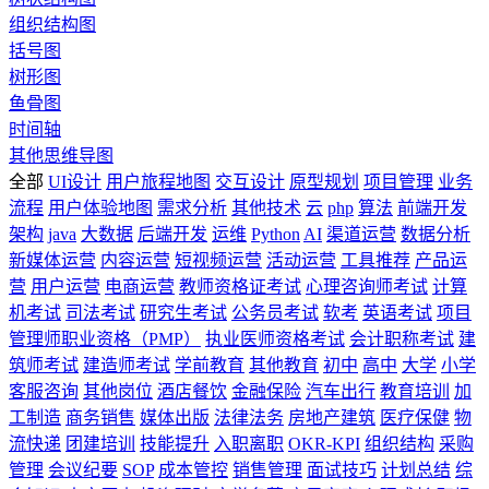
组织结构图
括号图
树形图
鱼骨图
时间轴
其他思维导图
全部
UI设计
用户旅程地图
交互设计
原型规划
项目管理
业务
流程
用户体验地图
需求分析
其他技术
云
php
算法
前端开发
架构
java
大数据
后端开发
运维
Python
AI
渠道运营
数据分析
新媒体运营
内容运营
短视频运营
活动运营
工具推荐
产品运
营
用户运营
电商运营
教师资格证考试
心理咨询师考试
计算
机考试
司法考试
研究生考试
公务员考试
软考
英语考试
项目
管理师职业资格（PMP）
执业医师资格考试
会计职称考试
建
筑师考试
建造师考试
学前教育
其他教育
初中
高中
大学
小学
客服咨询
其他岗位
酒店餐饮
金融保险
汽车出行
教育培训
加
工制造
商务销售
媒体出版
法律法务
房地产建筑
医疗保健
物
流快递
团建培训
技能提升
入职离职
OKR-KPI
组织结构
采购
管理
会议纪要
SOP
成本管控
销售管理
面试技巧
计划总结
综