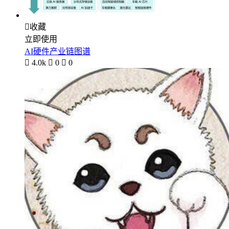

收藏
立即使用
AI硬件产业链图谱

4.0k

0

0