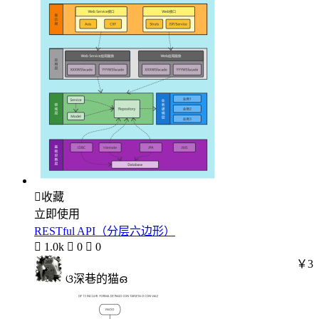

收藏
立即使用
RESTful API（分层六边形）

1.0k

0

0
￥3
ଓ深巷的猫ഒ