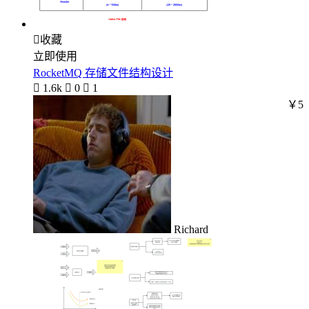

收藏
立即使用
RocketMQ 存储文件结构设计

1.6k

0

1
￥5
Richard