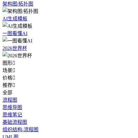
架构图/拓扑图
AI生成模板
一图看懂AI
2026世界杯
图形

场景

价格

推荐

全部
流程图
思维导图
思维笔记
基础流程图
组织结构-流程图
UML图