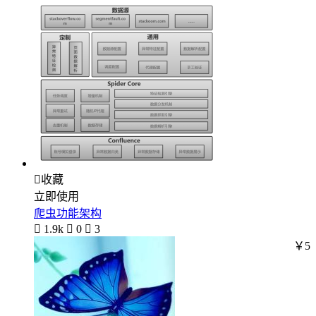

收藏
立即使用
爬虫功能架构

1.9k

0

3
￥5