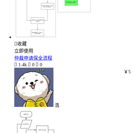

收藏
立即使用
仲裁申请保全流程

1.4k

0

0
￥5
浩