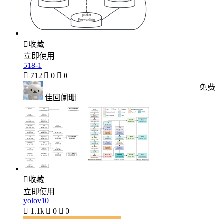

收藏
立即使用
518-1

712

0

0
免费
佳回阑珊

收藏
立即使用
yolov10

1.1k

0

0