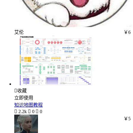
艾伦
￥6

收藏
立即使用
知识地图教程

2.2k

0

0
￥5