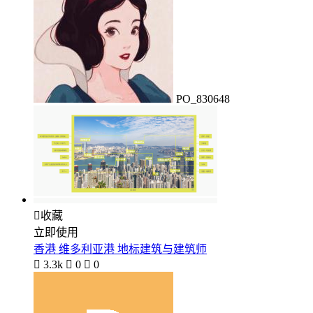
PO_830648

收藏
立即使用
香港 维多利亚港 地标建筑与建筑师

3.3k

0

0