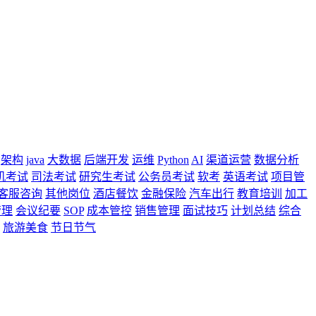
架构
java
大数据
后端开发
运维
Python
AI
渠道运营
数据分析
机考试
司法考试
研究生考试
公务员考试
软考
英语考试
项目管
客服咨询
其他岗位
酒店餐饮
金融保险
汽车出行
教育培训
加工
管理
会议纪要
SOP
成本管控
销售管理
面试技巧
计划总结
综合
旅游美食
节日节气