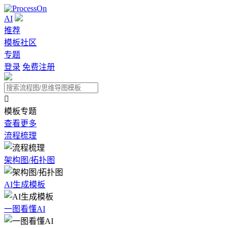
AI
推荐
模板社区
专题
登录
免费注册

模板专题
查看更多
流程梳理
架构图/拓扑图
AI生成模板
一图看懂AI