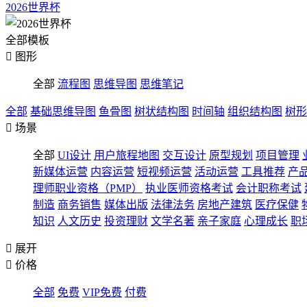
2026世界杯
全部模板

图形
全部
流程图
思维导图
思维笔记
全部
基础思维导图
鱼骨图
树状结构图
时间轴
组织结构图
树形

场景
全部
UI设计
用户旅程地图
交互设计
原型规划
项目管理
新媒体运营
内容运营
短视频运营
活动运营
工具推荐
产
理师职业资格（PMP）
执业医师资格考试
会计职称考试
制造
商务销售
媒体出版
法律法务
房地产建筑
医疗保健
知识
人文历史
投资理财
文学名著
亲子家庭
心理成长
职

展开

价格
全部
免费
VIP免费
付费