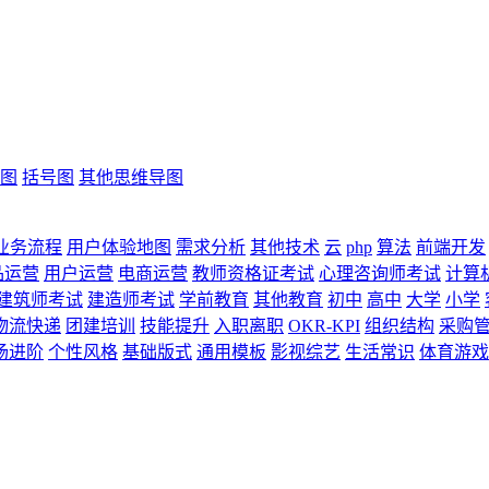
图
括号图
其他思维导图
业务流程
用户体验地图
需求分析
其他技术
云
php
算法
前端开发
品运营
用户运营
电商运营
教师资格证考试
心理咨询师考试
计算
建筑师考试
建造师考试
学前教育
其他教育
初中
高中
大学
小学
物流快递
团建培训
技能提升
入职离职
OKR-KPI
组织结构
采购
场进阶
个性风格
基础版式
通用模板
影视综艺
生活常识
体育游戏