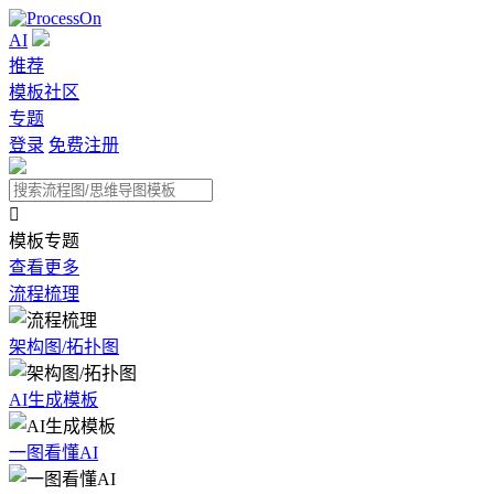
AI
推荐
模板社区
专题
登录
免费注册

模板专题
查看更多
流程梳理
架构图/拓扑图
AI生成模板
一图看懂AI