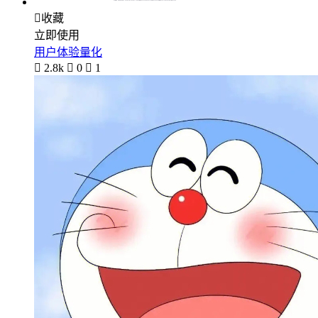

收藏
立即使用
用户体验量化

2.8k

0

1