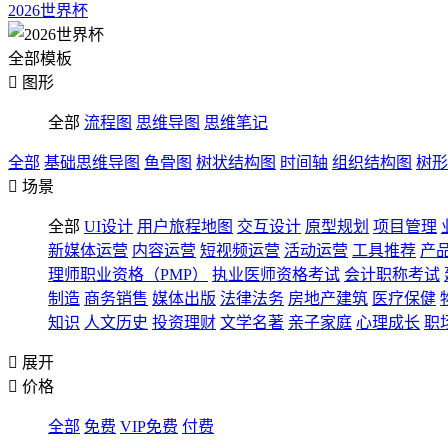
2026世界杯
全部模板

图形
全部
流程图
思维导图
思维笔记
全部
基础思维导图
鱼骨图
树状结构图
时间轴
组织结构图
树形

场景
全部
UI设计
用户旅程地图
交互设计
原型规划
项目管理
新媒体运营
内容运营
短视频运营
活动运营
工具推荐
产
理师职业资格（PMP）
执业医师资格考试
会计职称考试
制造
商务销售
媒体出版
法律法务
房地产建筑
医疗保健
知识
人文历史
投资理财
文学名著
亲子家庭
心理成长
职

展开

价格
全部
免费
VIP免费
付费