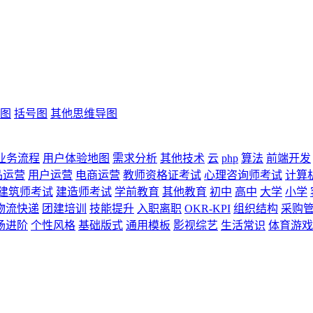
图
括号图
其他思维导图
业务流程
用户体验地图
需求分析
其他技术
云
php
算法
前端开发
品运营
用户运营
电商运营
教师资格证考试
心理咨询师考试
计算
建筑师考试
建造师考试
学前教育
其他教育
初中
高中
大学
小学
物流快递
团建培训
技能提升
入职离职
OKR-KPI
组织结构
采购
场进阶
个性风格
基础版式
通用模板
影视综艺
生活常识
体育游戏