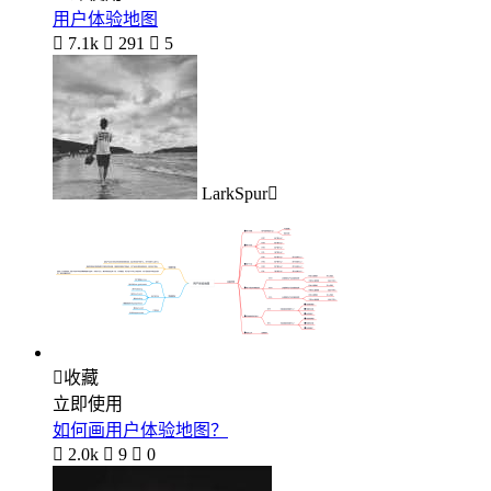
用户体验地图

7.1k

291

5
LarkSpur

收藏
立即使用
如何画用户体验地图？

2.0k

9

0