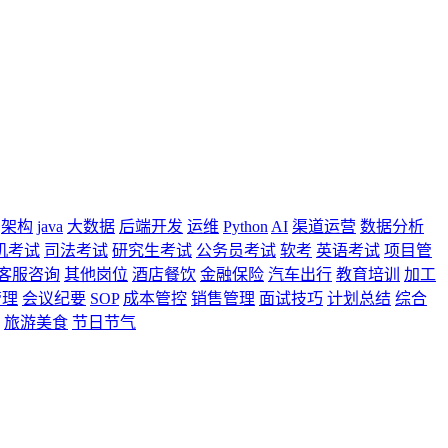
架构
java
大数据
后端开发
运维
Python
AI
渠道运营
数据分析
机考试
司法考试
研究生考试
公务员考试
软考
英语考试
项目管
客服咨询
其他岗位
酒店餐饮
金融保险
汽车出行
教育培训
加工
管理
会议纪要
SOP
成本管控
销售管理
面试技巧
计划总结
综合
旅游美食
节日节气