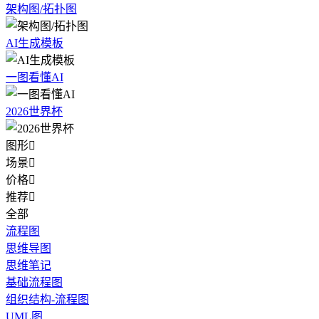
架构图/拓扑图
AI生成模板
一图看懂AI
2026世界杯
图形

场景

价格

推荐

全部
流程图
思维导图
思维笔记
基础流程图
组织结构-流程图
UML图