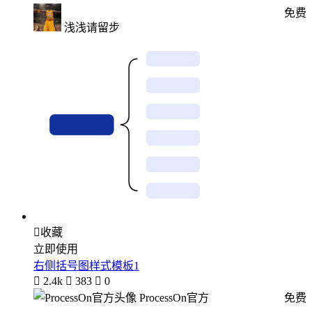
免费
浅浅请留步

收藏
立即使用
右侧括号图样式模板1

2.4k

383

0
ProcessOn官方
免费