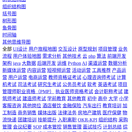
组织结构图
括号图
树形图
鱼骨图
时间轴
其他思维导图
全部
UI设计
用户旅程地图
交互设计
原型规划
项目管理
业务
流程
用户体验地图
需求分析
其他技术
云
php
算法
前端开发
架构
java
大数据
后端开发
运维
Python
AI
渠道运营
数据分析
新媒体运营
内容运营
短视频运营
活动运营
工具推荐
产品运
营
用户运营
电商运营
教师资格证考试
心理咨询师考试
计算
机考试
司法考试
研究生考试
公务员考试
软考
英语考试
项目
管理师职业资格（PMP）
执业医师资格考试
会计职称考试
建
筑师考试
建造师考试
学前教育
其他教育
初中
高中
大学
小学
客服咨询
其他岗位
酒店餐饮
金融保险
汽车出行
教育培训
加
工制造
商务销售
媒体出版
法律法务
房地产建筑
医疗保健
物
流快递
团建培训
技能提升
入职离职
OKR-KPI
组织结构
采购
管理
会议纪要
SOP
成本管控
销售管理
面试技巧
计划总结
综