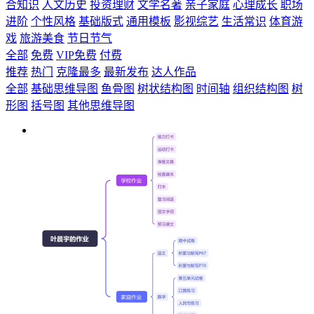
合知识
人文历史
投资理财
文学名著
亲子家庭
心理成长
职场
进阶
个性风格
基础版式
通用模板
影视综艺
生活常识
体育游
戏
旅游美食
节日节气
全部
免费
VIP免费
付费
推荐
热门
克隆最多
最新发布
达人作品
全部
基础思维导图
鱼骨图
树状结构图
时间轴
组织结构图
树
形图
括号图
其他思维导图