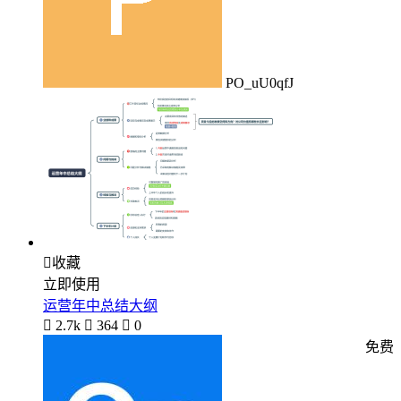
PO_uU0qfJ

收藏
立即使用
运营年中总结大纲

2.7k

364

0
免费