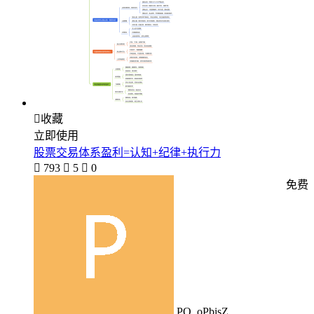

收藏
立即使用
股票交易体系盈利=认知+纪律+执行力

793

5

0
免费
PO_oPbisZ