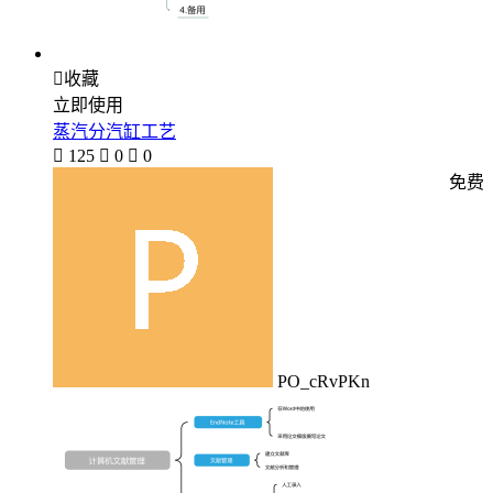

收藏
立即使用
蒸汽分汽缸工艺

125

0

0
免费
PO_cRvPKn