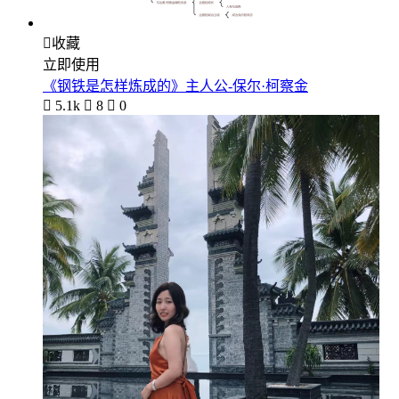

收藏
立即使用
《钢铁是怎样炼成的》主人公-保尔·柯察金

5.1k

8

0