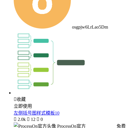
osgpjw6LrLao5Dm

收藏
立即使用
左侧括号图样式模板10

2.0k

12

0
ProcessOn官方
免费