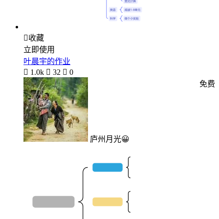

收藏
立即使用
叶晨宇的作业

1.0k

32

0
免费
庐州月光😀