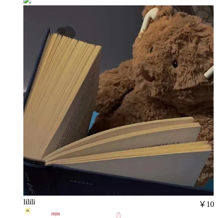
lilili
￥10