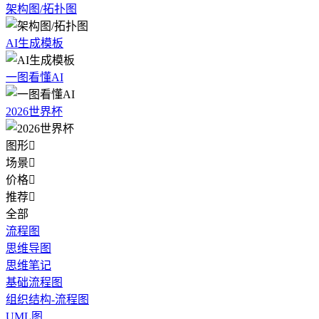
架构图/拓扑图
AI生成模板
一图看懂AI
2026世界杯
图形

场景

价格

推荐

全部
流程图
思维导图
思维笔记
基础流程图
组织结构-流程图
UML图