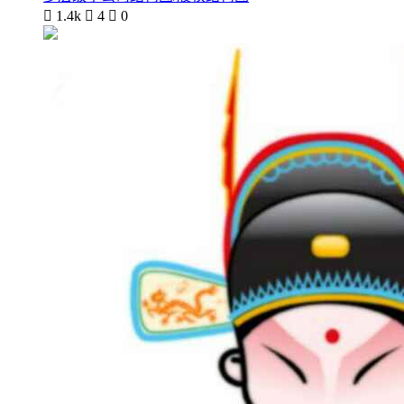

1.4k

4

0