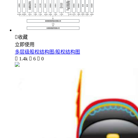

收藏
立即使用
多层级股权结构图/股权结构图

1.4k

6

0