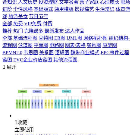
合知识
人文历史
投资理财
文学名著
亲子家庭
心理成长
职场
进阶
个性风格
基础版式
通用模板
影视综艺
生活常识
体育游
戏
旅游美食
节日节气
全部
免费
VIP免费
付费
推荐
热门
克隆最多
最新发布
达人作品
全部
基础流程图
甘特图
ER图
UML图
网络拓扑图
组织结构-
流程图
泳道图
平面图
电路图
图表/表格
架构图
原型图
BPMN2.0
韦恩图
关系图
逻辑图
魏朱商业模式
EPC事件过程
链图
EVC企业价值链图
其他流程图

展开

收藏
立即使用