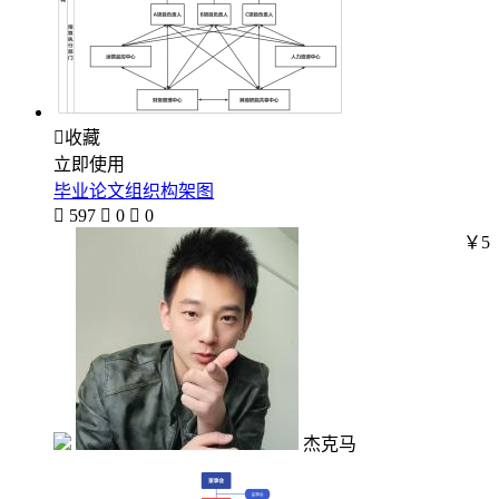

收藏
立即使用
毕业论文组织构架图

597

0

0
￥5
杰克马