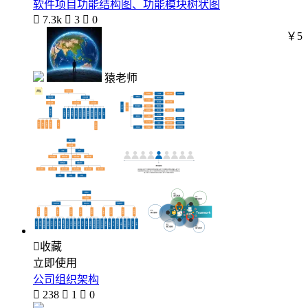
软件项目功能结构图、功能模块树状图

7.3k

3

0
￥5
猿老师

收藏
立即使用
公司组织架构

238

1

0