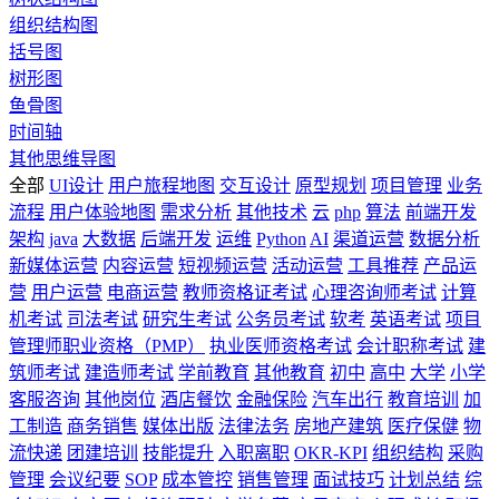
组织结构图
括号图
树形图
鱼骨图
时间轴
其他思维导图
全部
UI设计
用户旅程地图
交互设计
原型规划
项目管理
业务
流程
用户体验地图
需求分析
其他技术
云
php
算法
前端开发
架构
java
大数据
后端开发
运维
Python
AI
渠道运营
数据分析
新媒体运营
内容运营
短视频运营
活动运营
工具推荐
产品运
营
用户运营
电商运营
教师资格证考试
心理咨询师考试
计算
机考试
司法考试
研究生考试
公务员考试
软考
英语考试
项目
管理师职业资格（PMP）
执业医师资格考试
会计职称考试
建
筑师考试
建造师考试
学前教育
其他教育
初中
高中
大学
小学
客服咨询
其他岗位
酒店餐饮
金融保险
汽车出行
教育培训
加
工制造
商务销售
媒体出版
法律法务
房地产建筑
医疗保健
物
流快递
团建培训
技能提升
入职离职
OKR-KPI
组织结构
采购
管理
会议纪要
SOP
成本管控
销售管理
面试技巧
计划总结
综