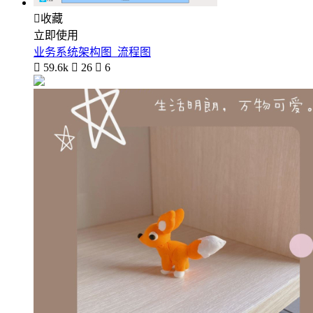

收藏
立即使用
业务系统架构图_流程图

59.6k

26

6