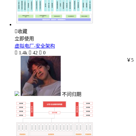

收藏
立即使用
虚拟电厂-安全架构

1.4k

42

0
￥5
不问归期